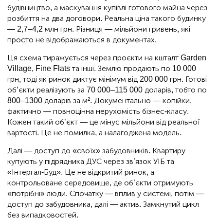
будівництво, а маскування купівлі готового майна через
розбиття на два договори. Реальна ціна такого будинку
— 2,7–4,2 млн грн. Різниця — мільйони гривень, які
просто не відображаються в документах.
Ця схема тиражується через проєкти на кшталт Garden
Village, Fine Flats та інші. Землю продають по 10 000
грн, тоді як ринок диктує мінімум від 200 000 грн. Готові
об’єкти реалізують за 70 000–115 000 доларів, тобто по
800–1300 доларів за м². Документально — копійки,
фактично — повноцінна нерухомість бізнес-класу.
Кожен такий об’єкт — це мінус мільйони від реальної
вартості. Це не помилка, а налагоджена модель.
Далі — доступ до «своїх» забудовників. Квартиру
купують у підрядника ДУС через зв’язок УІБ та
«Інтергал-Буд». Це не відкритий ринок, а
контрольоване середовище, де об’єкти отримують
«потрібні» люди. Спочатку — вплив у системі, потім —
доступ до забудовника, далі — актив. Замкнутий цикл
без випадковостей.