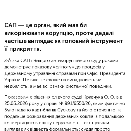
САП — це орган, який мав би
викорінювати корупцію, проте дедалі
частіше виглядає як головний інструмент
її прикриття.
Зв’язка САП і Вищого антикорупційного суду роками
демонструє показову «сліпоту» до процесів у
Державному управлінні справами при Офісі Президента
України. Це вже не схоже на випадковість чи
недбалість, а має всі ознаки системної поведінки.
Показовим є рішення слідчого судді Кравчука О. О. від
25.05.2026 року у справі № 991/6550/26, яким фактично
було надано карт-бланш Сускову та його оточенню на
подальше розкрадання державних коштів із подальшою
конвертацією в елітну нерухомість. Текст ухвали
виглядає як відверта формальність: суддя просто