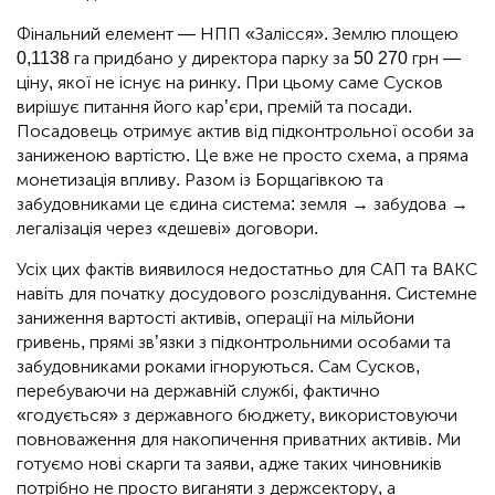
Фінальний елемент — НПП «Залісся». Землю площею
0,1138 га придбано у директора парку за 50 270 грн —
ціну, якої не існує на ринку. При цьому саме Сусков
вирішує питання його кар’єри, премій та посади.
Посадовець отримує актив від підконтрольної особи за
заниженою вартістю. Це вже не просто схема, а пряма
монетизація впливу. Разом із Борщагівкою та
забудовниками це єдина система: земля → забудова →
легалізація через «дешеві» договори.
Усіх цих фактів виявилося недостатньо для САП та ВАКС
навіть для початку досудового розслідування. Системне
заниження вартості активів, операції на мільйони
гривень, прямі зв’язки з підконтрольними особами та
забудовниками роками ігноруються. Сам Сусков,
перебуваючи на державній службі, фактично
«годується» з державного бюджету, використовуючи
повноваження для накопичення приватних активів. Ми
готуємо нові скарги та заяви, адже таких чиновників
потрібно не просто виганяти з держсектору, а