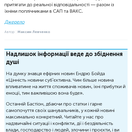
притягати до реальної відповідальності — разом із
їхніми поплічниками в САП та ВАКС.
Джерело
Автор :
Максим Левченко
Надлишок інформації веде до збіднення
душі
На думку знавця ефірних новин Ендрю Бойда
«Цінність новини суб'єктивна. Чим більше новина
впливатиме на життя споживачів новин, їхні прибутки й
емоції, тим важливішою вона буде».
Останній Бастіон, дбаючи про статки і гарне
самопочуття своїх шанувальників, у кожній новині
максимально конкретний. Читайте у нас про
надзвичайні ситуації і конфлікти, дії і бездіяльність
влади, господарство і людей, злочини і проєкти, і ви