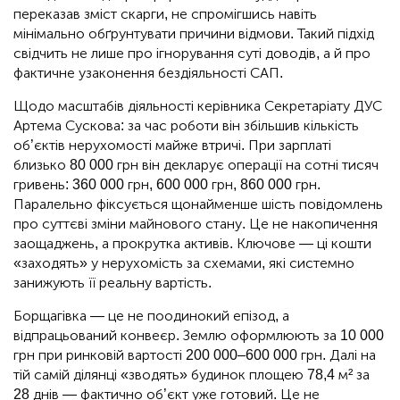
переказав зміст скарги, не спромігшись навіть
мінімально обґрунтувати причини відмови. Такий підхід
свідчить не лише про ігнорування суті доводів, а й про
фактичне узаконення бездіяльності САП.
Щодо масштабів діяльності керівника Секретаріату ДУС
Артема Сускова: за час роботи він збільшив кількість
об’єктів нерухомості майже втричі. При зарплаті
близько 80 000 грн він декларує операції на сотні тисяч
гривень: 360 000 грн, 600 000 грн, 860 000 грн.
Паралельно фіксується щонайменше шість повідомлень
про суттєві зміни майнового стану. Це не накопичення
заощаджень, а прокрутка активів. Ключове — ці кошти
«заходять» у нерухомість за схемами, які системно
занижують її реальну вартість.
Борщагівка — це не поодинокий епізод, а
відпрацьований конвеєр. Землю оформлюють за 10 000
грн при ринковій вартості 200 000–600 000 грн. Далі на
тій самій ділянці «зводять» будинок площею 78,4 м² за
28 днів — фактично об’єкт уже готовий. Це не