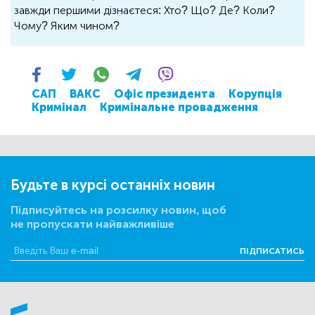
завжди першими дізнаєтеся: Хто? Що? Де? Коли?
Чому? Яким чином?
САП
ВАКС
Офіс президента
Корупція
Кримінал
Кримінальне провадження
Будьте в курсі останніх новин
Підписуйтесь на розсилку новин, щоб
не пропускати найважливіше
ПІДПИСАТИСЬ