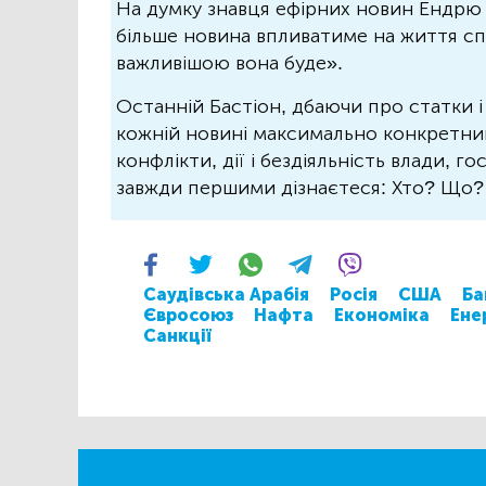
На думку знавця ефірних новин Ендрю 
більше новина впливатиме на життя спо
важливішою вона буде».
Останній Бастіон, дбаючи про статки і
кожній новині максимально конкретний.
конфлікти, дії і бездіяльність влади, г
завжди першими дізнаєтеся: Хто? Що
Саудівська Арабія
Росія
США
Ба
Євросоюз
Нафта
Економіка
Ене
Санкції