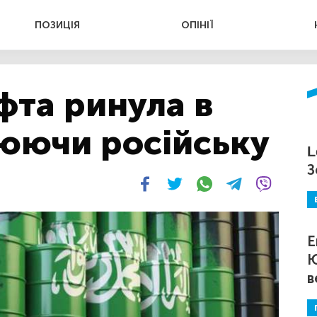
ПОЗИЦІЯ
ОПІНІЇ
фта ринула в
нюючи російську
L
З
Е
Ю
в