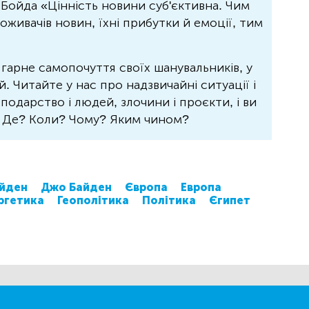
Бойда «Цінність новини суб'єктивна. Чим
живачів новин, їхні прибутки й емоції, тим
 гарне самопочуття своїх шанувальників, у
 Читайте у нас про надзвичайні ситуації і
осподарство і людей, злочини і проєкти, і ви
? Де? Коли? Чому? Яким чином?
йден
Джо Байден
Європа
Европа
ргетика
Геополітика
Політика
Єгипет