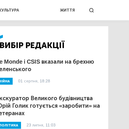
КУЛЬТУРА
ЖИТТЯ
ВИБІР РЕДАКЦІЇ
e Monde і CSIS вказали на брехню
еленського
01 серпня, 18:28
ВІЙНА
кскуратор Великого будівництва
рій Голик готується «заробити» на
етеранах
23 липня, 11:03
ПОЛІТИКА