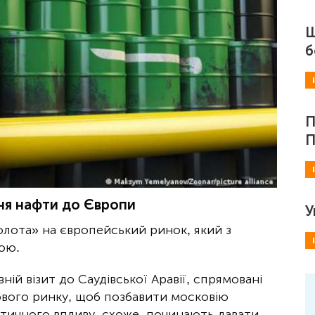
Ш
б
П
П
ня нафти до Європи
У
олота» на європейський ринок, який з
ою.
й візит до Саудівської Аравії, спрямовані
ового ринку, щоб позбавити московію
літичного впливу, схоже, починають давати