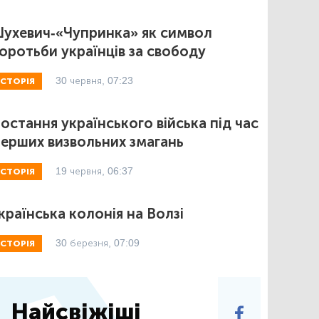
ухевич-«Чупринка» як символ
оротьби українців за свободу
30 червня, 07:23
ІСТОРІЯ
остання українського війська під час
ерших визвольних змагань
19 червня, 06:37
ІСТОРІЯ
країнська колонія на Волзі
30 березня, 07:09
ІСТОРІЯ
Найсвіжіші