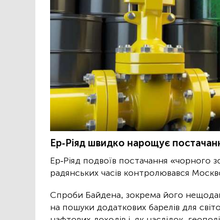
Ер-Ріяд швидко нарощує постачан
Ер-Ріяд подвоїв постачання «чорного з
радянських часів контролювався Москв
Спроби Байдена, зокрема його нещодавні
на пошуки додаткових барелів для світ
нафтових доходів і, як наслідок, геопо