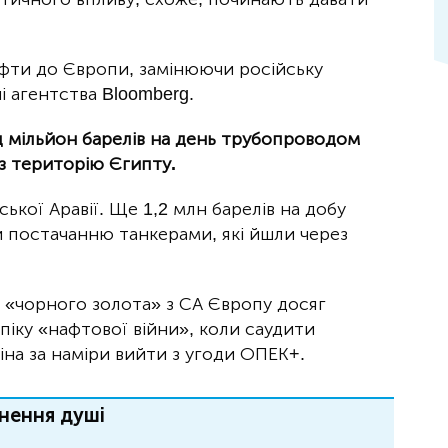
фти до Європи, замінюючи російську
і агентства Bloomberg.
 мільйон барелів на день трубопроводом
з територію Єгипту.
ької Аравії. Ще 1,2 млн барелів на добу
 постачанню танкерами, які йшли через
 «чорного золота» з СА Європу досяг
 піку «нафтової війни», коли саудити
на за наміри вийти з угоди ОПЕК+.
нення душі