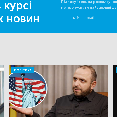
 курсі
Підписуйтесь на розсилку но
не пропускати найважливіше
х новин
ПОЛІТИКА