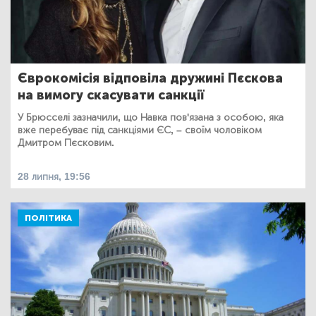
Єврокомісія відповіла дружині Пєскова
на вимогу скасувати санкції
У Брюсселі зазначили, що Навка пов'язана з особою, яка
вже перебуває під санкціями ЄС, – своїм чоловіком
Дмитром Пєсковим.
28 липня, 19:56
ПОЛІТИКА