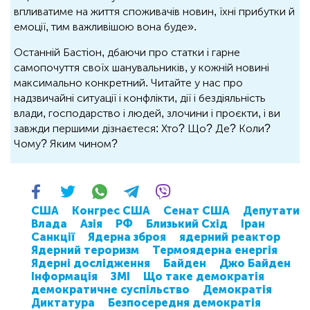
впливатиме на життя споживачів новин, їхні прибутки й
емоції, тим важливішою вона буде».
Останній Бастіон, дбаючи про статки і гарне
самопочуття своїх шанувальників, у кожній новині
максимально конкретний. Читайте у нас про
надзвичайні ситуації і конфлікти, дії і бездіяльність
влади, господарство і людей, злочини і проєкти, і ви
завжди першими дізнаєтеся: Хто? Що? Де? Коли?
Чому? Яким чином?
США
Конгрес США
Сенат США
Депутати
Влада
Азія
РФ
Близький Схід
Іран
Санкції
Ядерна зброя
ядерний реактор
Ядерний тероризм
Термоядерна енергія
Ядерні дослідження
Байден
Джо Байден
Інформація
ЗМІ
Що таке демократія
демократичне суспільство
Демократія
Диктатура
Безпосередня демократія