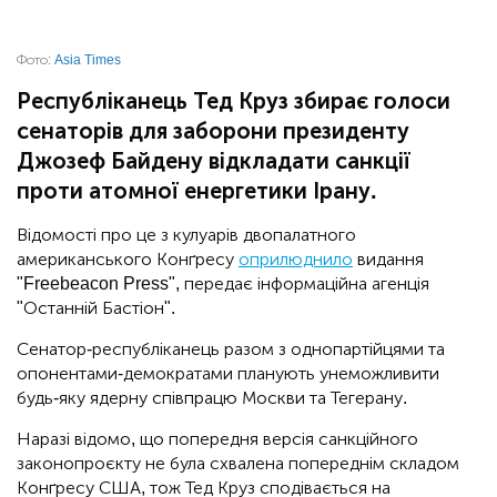
Фото:
Asia Times
Республіканець Тед Круз збирає голоси
сенаторів для заборони президенту
Джозеф Байдену відкладати санкції
проти атомної енергетики Ірану.
Відомості про це з кулуарів двопалатного
американського Конґресу
оприлюднило
видання
"Freebeacon Press", передає інформаційна агенція
"Останній Бастіон".
Сенатор-республіканець разом з однопартійцями та
опонентами-демократами планують унеможливити
будь-яку ядерну співпрацю Москви та Тегерану.
Наразі відомо, що попередня версія санкційного
законопроєкту не була схвалена попереднім складом
Конґресу США, тож Тед Круз сподівається на