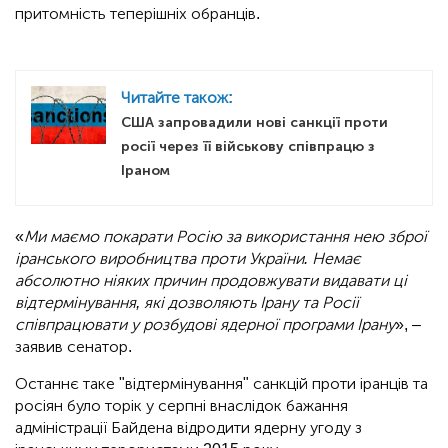
притомність теперішніх обранців.
Читайте також:
США запровадили нові санкції проти
росії через її військову співпрацю з
Іраном
«
Ми маємо покарати Росію за використання нею зброї
іранського виробництва проти України. Немає
абсолютно ніяких причин продовжувати видавати ці
відтермінування, які дозволяють Ірану та Росії
співпрацювати у розбудові ядерної програми Ірану
», –
заявив сенатор.
Останнє таке "відтермінування" санкцій проти іранців та
росіян було торік у серпні внаслідок бажання
адміністрації Байдена відродити ядерну угоду з