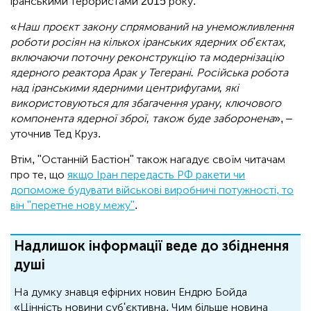
іранськими терористами 2015 року.
«
Наш проєкт закону спрямований на унеможливлення
роботи росіян на кількох іранських ядерних об'єктах,
включаючи поточну реконструкцію та модернізацію
ядерного реактора Арак у Тегерані. Російська робота
над іранськими ядерними центрифугами, які
використовуються для збагачення урану, ключового
компонента ядерної зброї, також буде заборонена
», –
уточнив Тед Круз.
Втім, "Останній Бастіон" також нагадує своїм читачам
про те, що
якщо Іран передасть РФ ракети чи
допоможе будувати військові виробничі потужності, то
він "перетне нову межу"
.
Надлишок інформації веде до збіднення
душі
На думку знавця ефірних новин Ендрю Бойда
«Цінність новини суб'єктивна. Чим більше новина