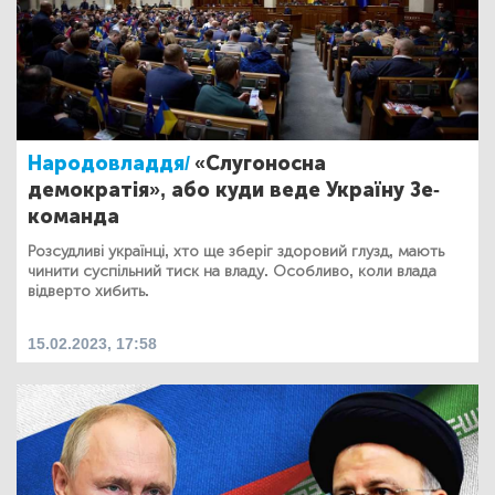
Народовладдя/
«Слугоносна
демократія», або куди веде Україну Зе-
команда
Розсудливі українці, хто ще зберіг здоровий глузд, мають
чинити суспільний тиск на владу. Особливо, коли влада
відверто хибить.
15.02.2023, 17:58