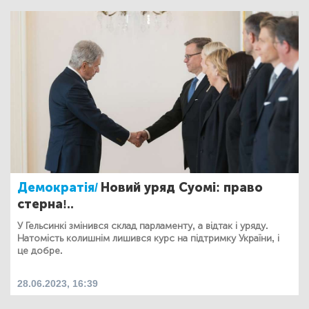
Демократія/
Новий уряд Суомі: право
стерна!..
У Гельсинкі змінився склад парламенту, а відтак і уряду.
Натомість колишнім лишився курс на підтримку України, і
це добре.
28.06.2023, 16:39