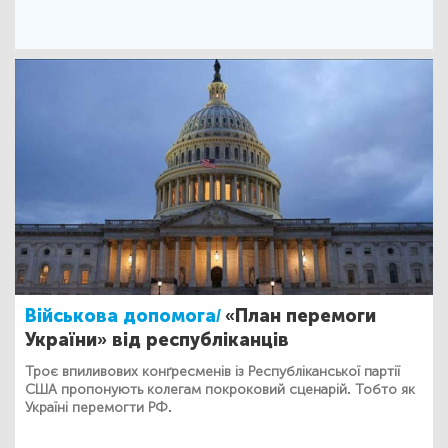
Військова допомога/
«План перемоги
України» від республіканців
Троє впиливових конґресменів із Республіканської партії
США пропонують колегам покроковий сценарій. Тобто як
Україні перемогти РФ.