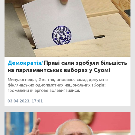
Демократія/
Праві сили здобули більшість
на парламентських виборах у Суомі
Минулої неділі, 2 квітня, оновився склад депутатів
фінляндських однопалатних національних зборів;
громадяни вчергове волевиявилися.
03.04.2023, 17:01