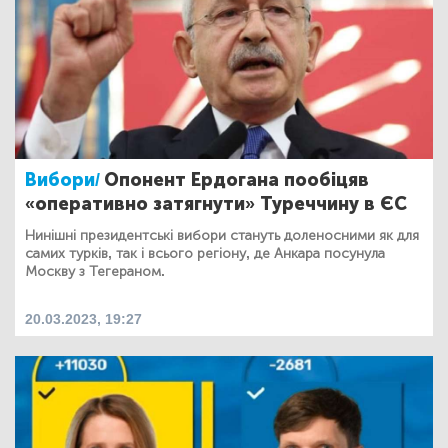
Вибори/
Опонент Ердогана пообіцяв
«оперативно затягнути» Туреччину в ЄС
Нинішні президентські вибори стануть доленосними як для
самих турків, так і всього регіону, де Анкара посунула
Москву з Тегераном.
20.03.2023, 19:27