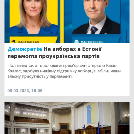
Демократія/
На виборах в Естонії
перемогла проукраїнська партія
Політична сила, очолювана прем'єр-міністеркою Каєю
Каллас, здобула нищівну підтримку виборців, збільшивши
власну присутність у парламенті.
06.03.2023, 19:06