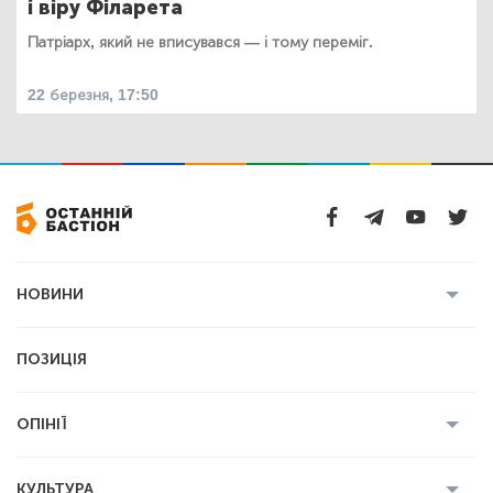
і віру Філарета
Патріарх, який не вписувався — і тому переміг.
22 березня, 17:50
НОВИНИ
Усі новини
Кримінал
Полтава
ПОЗИЦІЯ
Політика
Війна
Світ
ОПІНІЇ
Економіка
Спорт
Головред
Володимир Бойко
Ростислав
КУЛЬТУРА