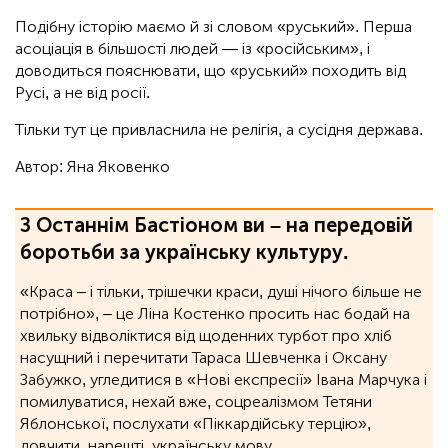
Подібну історію маємо й зі словом «руський». Перша
асоціація в більшості людей — із «російським», і
доводиться пояснювати, що «руський» походить від
Русі, а не від росії.
Тільки тут це привласнила не релігія, а сусідня держава.
Автор: Яна Яковенко
З Останнім Бастіоном ви – на передовій
боротьби за українську культуру.
«Краса – і тільки, трішечки краси, душі нічого більше не
потрібно», ‒ це Ліна Костенко просить нас бодай на
хвильку відволіктися від щоденних турбот про хліб
насущний і перечитати Тараса Шевченка і Оксану
Забужко, угледитися в «Нові експресії» Івана Марчука і
помилуватися, нехай вже, соцреалізмом Тетяни
Яблонської, послухати «Піккардійську терцію»,
довчити, нарешті, українську мову.