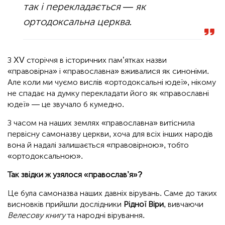
так і перекладається — як
ортодоксальна церква.
З XV сторіччя в історичних пам’ятках назви
«правовірна» і «православна» вживалися як синоніми.
Але коли ми чуємо вислів «ортодоксальні юдеї», нікому
не спадає на думку перекладати його як «православні
юдеї» — це звучало б кумедно.
З часом на наших землях «православна» витіснила
первісну самоназву церкви, хоча для всіх інших народів
вона й надалі залишається «правовірною», тобто
«ортодоксальною».
Так звідки ж узялося «православ’я»?
Це була самоназва наших давніх вірувань. Саме до таких
висновків прийшли дослідники
Рідної Віри
, вивчаючи
Велесову книгу
та народні вірування.