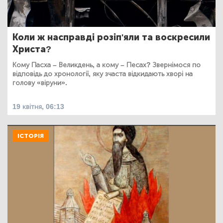
Коли ж насправді розіп'яли та воскресили
Христа?
Кому Пасха – Великдень, а кому – Песах? Звернімося по
відповідь до хронології, яку зчаста відкидають хворі на
голову «віруни».
19 квітня, 06:13
ІСТОРІЯ