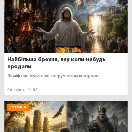
Найбільша брехня, яку коли-небудь
продали
Як міф про Ісуса став інструментом контролю.
04 липня, 11:02
ІСТОРІЯ