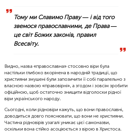
Тому ми Славимо Праву — і від того
звемося православними, де Права —
це світ Божих законів, правил
Всесвіту.
Видно, назва «православна» стосовно віри була
настільки глибоко вкорінена в народній традиції, що
християни змушені були запозичити її собі паралельно з
власною назвою «правовірні», а згодом і зовсім зробити
офіційною, щоб остаточно знищити відголоски рідної
віри українського народу.
Сьогодні, коли рідновіри кажуть, що вони православні,
доводиться довго пояснювати, що вони не християни.
Частина рідновірів узагалі уникає цієї самоназви,
оскільки вона стійко асоціюється з вірою в Христоса.