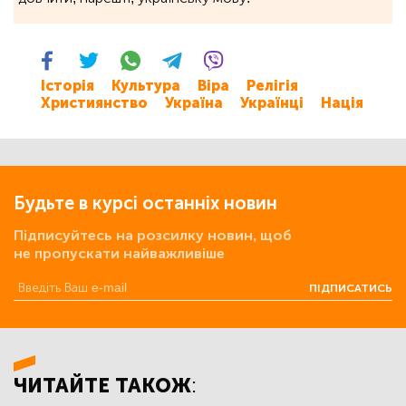
Історія
Культура
Віра
Релігія
Християнство
Україна
Українці
Нація
Будьте в курсі останніх новин
Підписуйтесь на розсилку новин, щоб
не пропускати найважливіше
ПІДПИСАТИСЬ
ЧИТАЙТЕ ТАКОЖ: