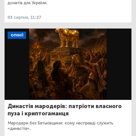
донатів для України.
03 серпня, 11:27
ОПІНІЇ
Династія мародерів: патріоти власного
пуза і криптогаманця
Мародери без Батьківщини: кому насправді служить
«династія».