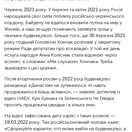
Червень 2021 року. У березні та квітні 2021 року Росія
нарощувала свої сили поблизу російсько-українського
кордону, Байдену не вдалося вмовити путіна на мир у
Женеві, а наші зе-щурі починають заливати гроші у
«велике будівництво». Більше того, ще 30 березня 2021
року тодішній Головком Хомчак розповів у закритому
режимі Ради депутатам про ескалацію. У той же день
«слуга народу» Анна Колісник стала відомою через
есемес зі словами: «Ми слухаємо Хомчака. Треба
звалювати з цієї країни».
Після вторгнення росіян у 2022 році будівництво
резиденції «Династія» не зупинилося. «І навіть
продовжилося більш активно», — заявляє детектив із
відео НАБУ. Кум Єрмака та Зеленського Че Гевара
просить працювати швидше і в кілька змін.
На відео зафіксована дата однієї з таких розмов —
19.03.2022 року. Там російськомовний чоловік каже:
«Сформуйте варіанти, хто може вийти на будівництво, а