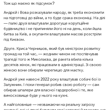
Тож що маємо як підсумок?
Андрєй і Вова розказували народу, як треба економити
на підготовці до війни, а то буде срака економіці. На ділі
— палкі друзі влаштували дорогуще корупційне
будівництво і не припиняли його ні на день, коли йшла
битва за Київ, а окупанти влаштували масові розстріли
під Києвом.
Друге. Криса Чернишов, який був міністром розвитку
громад на той час, — жодним чином не поспівчував
трагедії того ж Миколаєва, де ракета вбила кілька
десятків жінок, які працювали в адміністрації. Зі своєю
жінкою вони обирали черепицю для маєтку.
Андрєй уже навесні 2022 року влаштував собачі бої із
Залужним. І поки генерал робив свою роботу — сам
обирав шпалери для власної гардеробної і те, яке
виносховище буде у нього на кухні.
А найголовніше — незважаючи на реальну загрозу
окупації, всі ці друзі будували свої котеджі й вважали, що