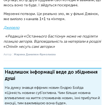
якось воно та буде. І зійдуться посередині.
Мерзенні потвори. Це реально зло, як у фільмі Дзвінок,
яке вилізло з каналів 1+1 та «Інтер».
Джерело
«Редакція «Останнього Бастіону» може не поділяти
позицію авторів. Відповідальність за матеріали в розділі
«Опінії» несуть самі автори.»
Автор :
Марина Данилюк-Ярмолаєва
Надлишок інформації веде до збіднення
душі
На думку знавця ефірних новин Ендрю Бойда
«Цінність новини суб'єктивна. Чим більше новина
впливатиме на життя споживачів новин, їхні прибутки й
емоції, тим важливішою вона буде».