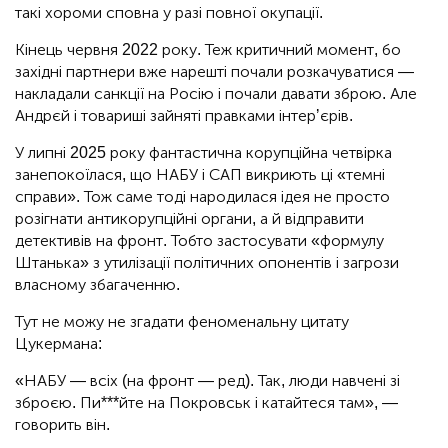
такі хороми сповна у разі повної окупації.
Кінець червня 2022 року. Теж критичний момент, бо
західні партнери вже нарешті почали розкачуватися —
накладали санкції на Росію і почали давати зброю. Але
Андрєй і товариші зайняті правками інтерʼєрів.
У липні 2025 року фантастична корупційна четвірка
занепокоїлася, що НАБУ і САП викриють ці «темні
справи». Тож саме тоді народилася ідея не просто
розігнати антикорупційні органи, а й відправити
детективів на фронт. Тобто застосувати «формулу
Штанька» з утилізації політичних опонентів і загрози
власному збагаченню.
Тут не можу не згадати феноменальну цитату
Цукермана:
«НАБУ — всіх (на фронт — ред). Так, люди навчені зі
зброєю. Пи***йте на Покровськ і катайтеся там», —
говорить він.