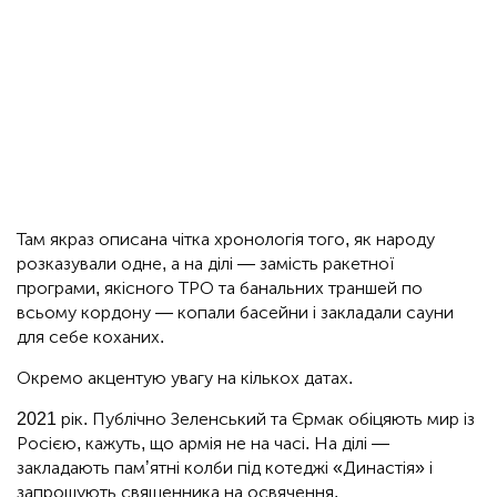
Там якраз описана чітка хронологія того, як народу
розказували одне, а на ділі — замість ракетної
програми, якісного ТРО та банальних траншей по
всьому кордону — копали басейни і закладали сауни
для себе коханих.
Окремо акцентую увагу на кількох датах.
2021 рік. Публічно Зеленський та Єрмак обіцяють мир із
Росією, кажуть, що армія не на часі. На ділі —
закладають памʼятні колби під котеджі «Династія» і
запрошують священника на освячення.