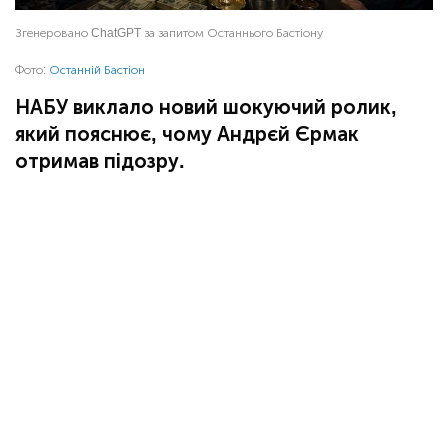
Згенеровано ChatGPT за запитом Останнього Бастіону
Фото:
Останній Бастіон
НАБУ виклало новий шокуючий ролик,
який пояснює, чому Андрєй Єрмак
отримав підозру.