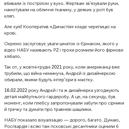
вбивали їх пострілом у вухо. Жертвам зв'язували руки,
намотували на обличчя тканину, у деяких у роті був
кляп.
Але хулі! Кооператив «Династія» кладе черепицю на
крові.
Окремо заслуговує уваги шматок із Єрмаком, якого у
відео НАБУ називають Р2 і трохи розмили його фірмове
хлібало.
Так от, у жовтні-грудні 2021 року, коли американці вже
трубили, що війна неминуча, Андрєй із дизайнеркою
обирали, якими будуть інтерʼєри в маєтку.
16.02.2022 року Андрєй і та ж дизайнерка узгоджують
деталі майбутнього гардеробу. А це, на секунду, був
момент, коли плебсу запропонували забути про сірники
й гречку та думати про травневі шашлики.
НАБУ показало візуалізацію — дорого, багато. Думаю,
Росгвардія і всякі там псковські десантники оцінили б