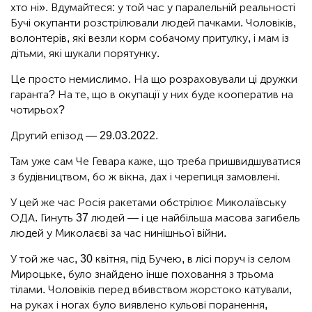
хто ні». Вдумайтеся: у той час у паралельній реальності
Бучі окупанти розстрілювали людей пачками. Чоловіків,
волонтерів, які везли корм собачому притулку, і мам із
дітьми, які шукали порятунку.
Це просто немислимо. На що розраховували ці дружки
гаранта? На те, що в окупації у них буде кооператив на
чотирьох?
Другий епізод — 29.03.2022.
Там уже сам Че Гевара каже, що треба пришвидшуватися
з будівництвом, бо ж вікна, дах і черепиця замовлені.
У цей же час Росія ракетами обстрілює Миколаївську
ОДА. Гинуть 37 людей — і це найбільша масова загибель
людей у Миколаєві за час нинішньої війни.
У той же час, 30 квітня, під Бучею, в лісі поруч із селом
Мироцьке, було знайдено інше поховання з трьома
тілами. Чоловіків перед вбивством жорстоко катували,
на руках і ногах було виявлено кульові поранення,