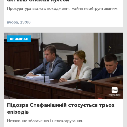
Прокуратура вважає походження майна необґрунтованим.
вчора, 19:08
КРИМІНАЛ
Підозра Стефанішиній стосується трьох
епізодів
Незаконне збагачення і недекларування.