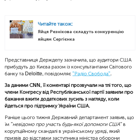
Читайте також:
Яйця Резнікова складуть конкуренцію
яйцям Сергієнка
Представниця Держдепу зазначила, що аудитори США
прибудуть до Києва разом із консультантами Світового
банку та Deloitte, повідомляє
"Радіо Свобода"
.
За даними СNN, її коментарі прозвучали на тлі того, що
члени Конгресу від Республіканської партії заявили про
бажання вжити додаткових зусиль з нагляду, коли
йдеться про підтримку України США.
Раніше цього тижня Державний департамент заявив, що
їм
"невідомо про участь будь-якої допомоги США"
в
корупційному скандалі в українському уряді, який
призвів до відставки заступника міністра оборони