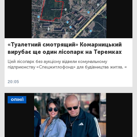
«Туалетний смотрящий» Комарницький
вирубає ще один лісопарк на Теремках
Цей лісопарк без аукціону відвели комунальному
підприємству «Спецжитлофонд» для будівництва житла. «
20:05
ОПІНІЇ