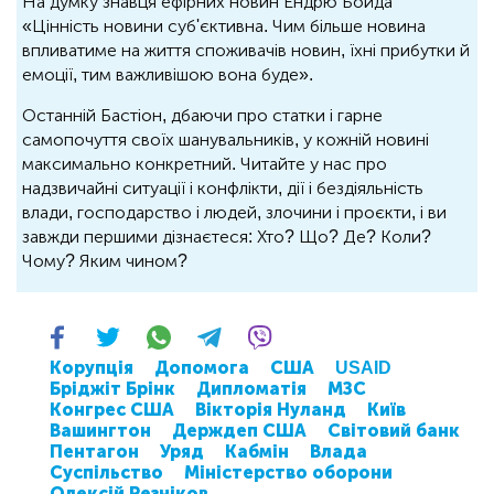
На думку знавця ефірних новин Ендрю Бойда
«Цінність новини суб'єктивна. Чим більше новина
впливатиме на життя споживачів новин, їхні прибутки й
емоції, тим важливішою вона буде».
Останній Бастіон, дбаючи про статки і гарне
самопочуття своїх шанувальників, у кожній новині
максимально конкретний. Читайте у нас про
надзвичайні ситуації і конфлікти, дії і бездіяльність
влади, господарство і людей, злочини і проєкти, і ви
завжди першими дізнаєтеся: Хто? Що? Де? Коли?
Чому? Яким чином?
Корупція
Допомога
США
USAID
Бріджіт Брінк
Дипломатія
МЗС
Конгрес США
Вікторія Нуланд
Київ
Вашингтон
Держдеп США
Світовий банк
Пентагон
Уряд
Кабмін
Влада
Суспільство
Міністерство оборони
Олексій Резніков