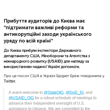
Прибуття аудиторів до Києва має
"підтримати важливі реформи та
антикорупційні заходи українського
уряду по всій країні"
До Києва прибули інспектори Державного
департаменту США, Міноборони та Агентства з
міжнародного розвитку (USAID) для нагляду за
використанням наданої Україні допомоги.
Про це посол США в Україні Бріджіт Брінк повідомила у
Twitter.
A warm welcome to
@StateOIG
,
@DoD_IG
, and
@USAID_OIG
for a robust schedule of meetings to
advance their independent oversight of U.S.
assistance to Ukraine. We are committed to the