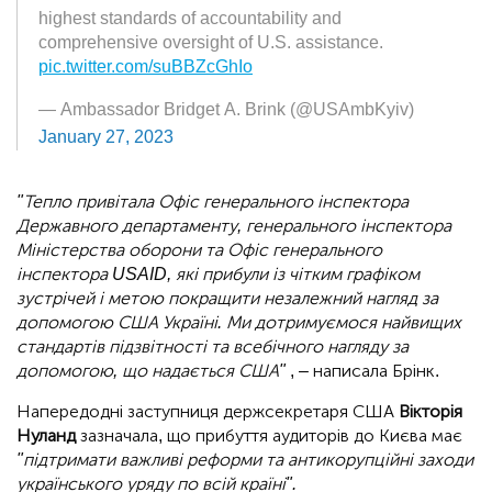
highest standards of accountability and
comprehensive oversight of U.S. assistance.
pic.twitter.com/suBBZcGhIo
— Ambassador Bridget A. Brink (@USAmbKyiv)
January 27, 2023
"Тепло привітала Офіс генерального інспектора
Державного департаменту, генерального інспектора
Міністерства оборони та Офіс генерального
інспектора USAID, які прибули із чітким графіком
зустрічей і метою покращити незалежний нагляд за
допомогою США Україні. Ми дотримуємося найвищих
стандартів підзвітності та всебічного нагляду за
допомогою, що надається США"
, – написала Брінк.
Напередодні заступниця держсекретаря США
Вікторія
Нуланд
зазначала, що прибуття аудиторів до Києва має
"підтримати важливі реформи та антикорупційні заходи
українського уряду по всій країні".