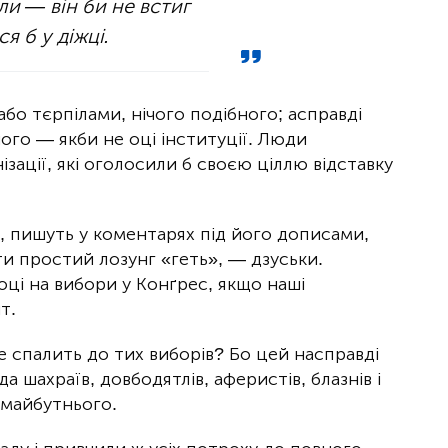
и — він би не встиг
я б у діжці.
або тєрпілами, нічого подібного; асправді
його — якби не оці інституції. Люди
нізації, які оголосили б своєю ціллю відставку
, пишуть у коментарях під його дописами,
ти простий лозунг «геть», — дзуськи.
оці на вибори у Конґрес, якщо наші
нт.
се спалить до тих виборів? Бо цей насправді
 шахраїв, довбодятлів, аферистів, блазнів і
 майбутнього.