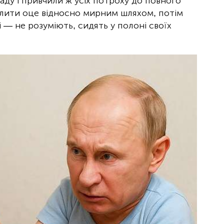
ду і привчили ж усіх потроху до повного
валити оце відносно мирним шляхом, потім
і — не розуміють, сидять у полоні своїх