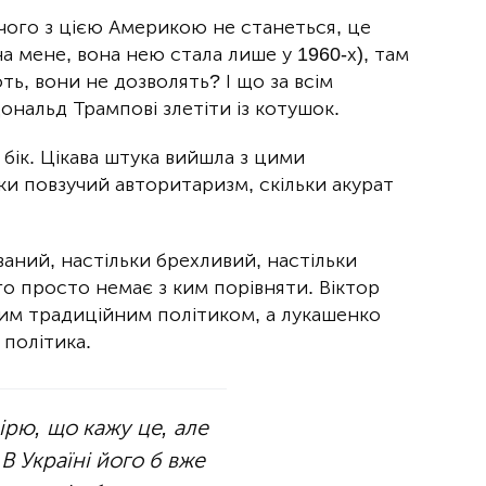
ічого з цією Америкою не станеться, це
 на мене, вона нею стала лише у 1960-х), там
ть, вони не дозволять? І що за всім
Дональд Трампові злетіти із котушок.
 бік. Цікава штука вийшла з цими
ки повзучий авторитаризм, скільки акурат
аний, настільки брехливий, настільки
го просто немає з ким порівняти. Віктор
ним традиційним політиком, а лукашенко
політика.
вірю, що кажу це, але
В Україні його б вже