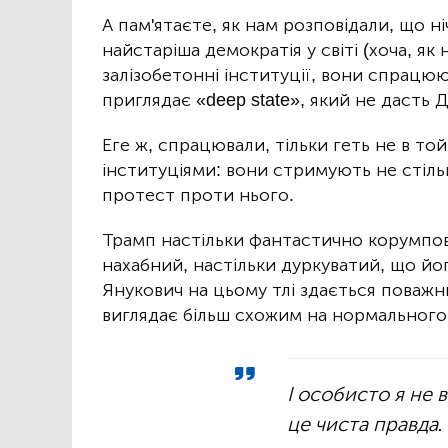
А пам'ятаєте, як нам розповідали, що н
найстаріша демократія у світі (хоча, як
залізобетонні інституції, вони спрацюю
приглядає «deep state», який не дасть 
Еге ж, спрацювали, тільки геть не в той
інституціями: вони стримують не стіль
протест проти нього.
Трамп настільки фантастично корумпов
нахабний, настільки дуркуватий, що йо
Янукович на цьому тлі здається поваж
виглядає більш схожим на нормального 
І особисто я не 
це чиста правда. 