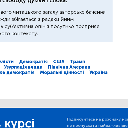
 свободу думки і слова.
свого читацького загалу авторське бачення
завжди збігається з редакційним
 суб'єктивна опінія посутньо посприяє
ого контексту.
улісти
Демократія
США
Трамп
Узурпація влади
Північна Америка
ке демократія
Моральні цінності
Україна
 курсі
Підписуйтесь на розсилку но
не пропускати найважливіше