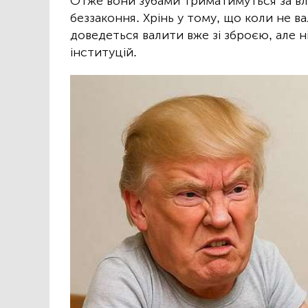
Отже вони зубами триматимуться за вла
беззаконня. Хрінь у тому, що коли не 
доведеться валити вже зі зброєю, але н
інституцій.