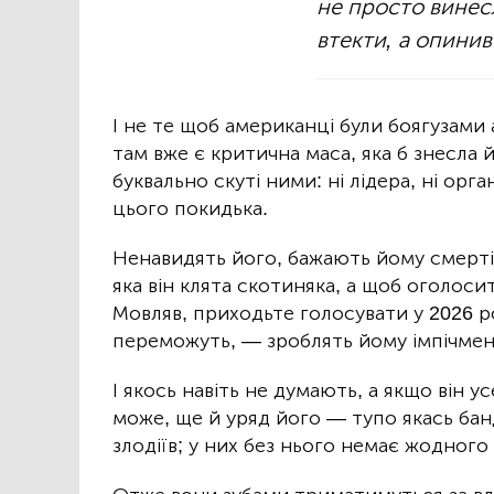
не просто винесл
втекти, а опинивс
І не те щоб американці були боягузами 
там вже є критична маса, яка б знесла 
буквально скуті ними: ні лідера, ні орга
цього покидька.
Ненавидять його, бажають йому смерті
яка він клята скотиняка, а щоб оголоси
Мовляв, приходьте голосувати у 2026 р
переможуть, — зроблять йому імпічме
І якось навіть не думають, а якщо він у
може, ще й уряд його — тупо якась банда
злодіїв; у них без нього немає жодного