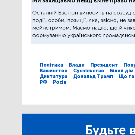
Ми захищаємо невід'ємне право на
Останній Бастіон виносить на розсуд 
події, особи, позиції, яке, звісно, не 
мейнстримом. Маємо надію, що й чиясь
формуванню українського громадянськ
Політика
Влада
Президент
Поп
Вашингтон
Суспільство
Білий дім
Диктатура
Дональд Трамп
Що та
РФ
Росія
Будьте в