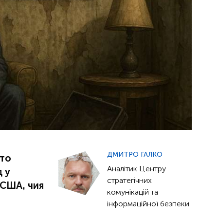
ДМИТРО ГАЛКО
 то
Аналітик Центру
д у
стратегічних
 США, чия
комунікацій та
інформаційної безпеки