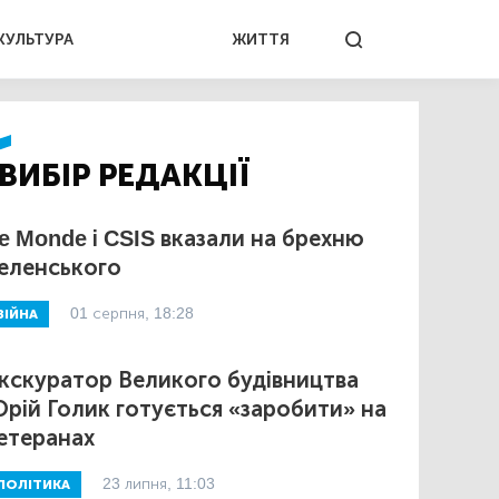
КУЛЬТУРА
ЖИТТЯ
ВИБІР РЕДАКЦІЇ
e Monde і CSIS вказали на брехню
еленського
01 серпня, 18:28
ВІЙНА
кскуратор Великого будівництва
рій Голик готується «заробити» на
етеранах
23 липня, 11:03
ПОЛІТИКА