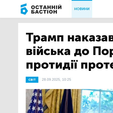
НОВИНИ
Трамп наказав
війська до По
протидії прот
28.09.2025, 10:25
СВІТ