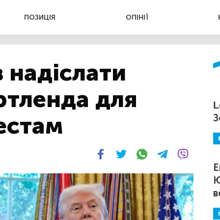
ПОЗИЦІЯ
ОПІНІЇ
 надіслати
ртленда для
L
естам
З
Е
Ю
в