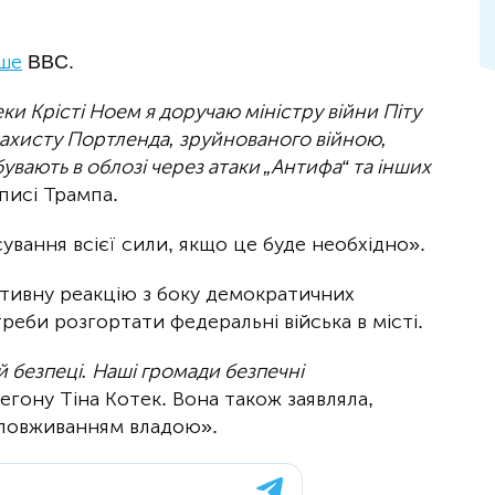
ше
BBC.
ки Крісті Ноем я доручаю міністру війни Піту
я захисту Портленда, зруйнованого війною,
ебувають в облозі через атаки „Антифа“ та інших
писі Трампа.
ування всієї сили, якщо це буде необхідно».
ативну реакцію з боку демократичних
треби розгортати федеральні війська в місті.
 безпеці. Наші громади безпечні
егону Тіна Котек. Вона також заявляла,
 зловживанням владою».