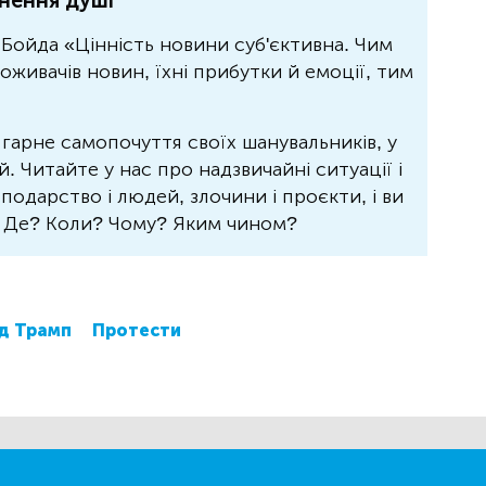
нення душі
Бойда «Цінність новини суб'єктивна. Чим
живачів новин, їхні прибутки й емоції, тим
 гарне самопочуття своїх шанувальників, у
 Читайте у нас про надзвичайні ситуації і
осподарство і людей, злочини і проєкти, і ви
? Де? Коли? Чому? Яким чином?
д Трамп
Протести