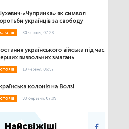
ухевич-«Чупринка» як символ
оротьби українців за свободу
30 червня, 07:23
ІСТОРІЯ
остання українського війська під час
ерших визвольних змагань
19 червня, 06:37
ІСТОРІЯ
країнська колонія на Волзі
30 березня, 07:09
ІСТОРІЯ
Найсвіжіші