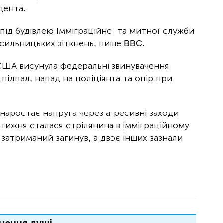
дента.
під будівлею Імміграційної та митної служби
асильницьких зіткнень, пише BBC.
 США висунула федеральні звинувачення
ідпал, напад на поліціянта та опір при
 наростає напруга через агресивні заходи
 тижня сталася стрілянина в імміграційному
н затриманий загинув, а двоє інших зазнали