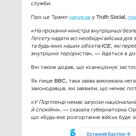
служби.
Про це Трамп
написав
у Truth Social,
пи
«На прохання міністра внутрішньої безпе
Гегсету надати всі необхідні війська дл
та будь-яких наших об'єктів
ICE
, які пер
внутрішніх терористів»
, — йдеться в до
Він також додав, що «санкціонує застос
Як пише BBC, така заява викликала нег
законодавців, які заявили, що немає по
«У Портленді немає загрози національній
й спокійні»
, — сказала губернаторка Ор
що «будь-яке розгортання військ буде