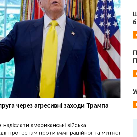
Ш
б
П
П
У
руга через агресивні заходи Трампа
надіслати американські війська
дії протестам проти імміграційної та митної