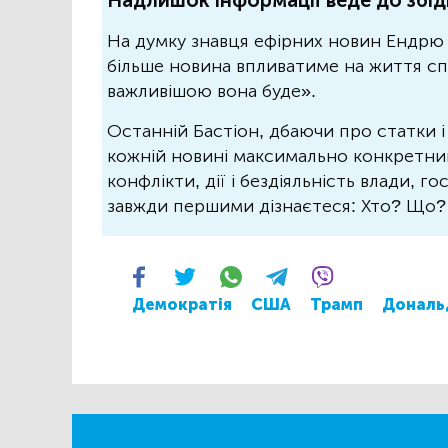
Надлишок інформації веде до збід
На думку знавця ефірних новин Ендрю 
більше новина впливатиме на життя спо
важливішою вона буде».
Останній Бастіон, дбаючи про статки і
кожній новині максимально конкретний.
конфлікти, дії і бездіяльність влади, г
завжди першими дізнаєтеся: Хто? Що
Демократія
США
Трамп
Дональ