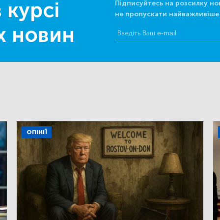
 курсі
Підписуйтесь на розсилку но
не пропускати найважливіше
х новин
ОПІНІЇ