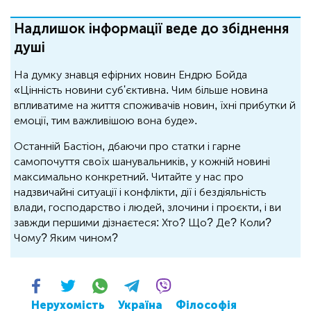
Надлишок інформації веде до збіднення
душі
На думку знавця ефірних новин Ендрю Бойда
«Цінність новини суб'єктивна. Чим більше новина
впливатиме на життя споживачів новин, їхні прибутки й
емоції, тим важливішою вона буде».
Останній Бастіон, дбаючи про статки і гарне
самопочуття своїх шанувальників, у кожній новині
максимально конкретний. Читайте у нас про
надзвичайні ситуації і конфлікти, дії і бездіяльність
влади, господарство і людей, злочини і проєкти, і ви
завжди першими дізнаєтеся: Хто? Що? Де? Коли?
Чому? Яким чином?
Нерухомість
Україна
Філософія