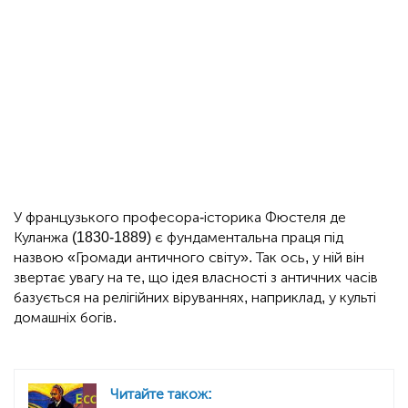
У французького професора-історика Фюстеля де
Куланжа (1830-1889) є фундаментальна праця під
назвою «Громади античного світу». Так ось, у ній він
звертає увагу на те, що ідея власності з античних часів
базується на релігійних віруваннях, наприклад, у культі
домашніх богів.
Читайте також: