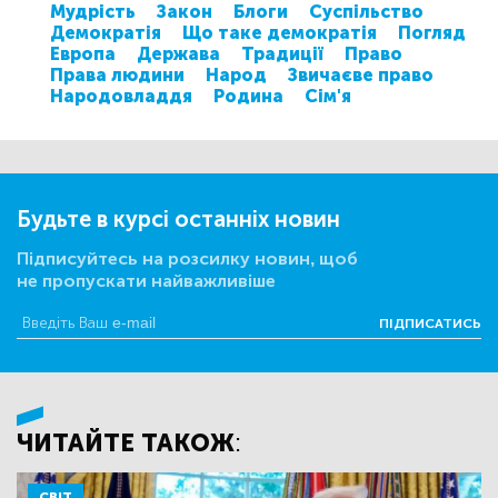
Мудрість
Закон
Блоги
Суспільство
Демократія
Що таке демократія
Погляд
Европа
Держава
Традиції
Право
Права людини
Народ
Звичаєве право
Народовладдя
Родина
Сім'я
Будьте в курсі останніх новин
Підписуйтесь на розсилку новин, щоб
не пропускати найважливіше
ПІДПИСАТИСЬ
ЧИТАЙТЕ ТАКОЖ:
СВІТ