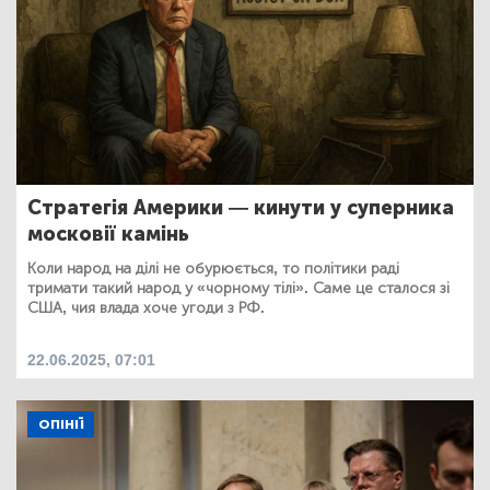
Стратегія Америки — кинути у суперника
московії камінь
Коли народ на ділі не обурюється, то політики раді
тримати такий народ у «чорному тілі». Саме це сталося зі
США, чия влада хоче угоди з РФ.
22.06.2025, 07:01
ОПІНІЇ