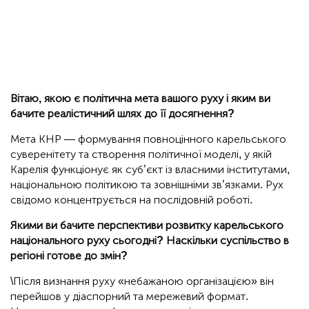
Вітаю, якою є політична мета вашого руху і яким ви
бачите реалістичний шлях до її досягнення?
Мета КНР — формування повноцінного карельського
суверенітету та створення політичної моделі, у якій
Карелія функціонує як суб’єкт із власними інститутами,
національною політикою та зовнішніми зв’язками. Рух
свідомо концентрується на послідовній роботі.
Якими ви бачите перспективи розвитку карельського
національного руху сьогодні? Наскільки суспільство в
регіоні готове до змін?
\Після визнання руху «небажаною організацією» він
перейшов у діаспорний та мережевий формат.