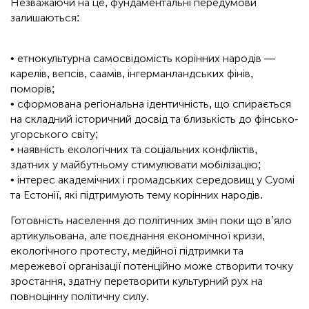
Незважаючи на це, фундаментальні передумови
залишаються:
• етнокультурна самосвідомість корінних народів —
карелів, вепсів, саамів, інгерманландських фінів,
поморів;
• сформована регіональна ідентичність, що спирається
на складний історичний досвід та близькість до фінсько-
угорського світу;
• наявність екологічних та соціальних конфліктів,
здатних у майбутньому стимулювати мобілізацію;
• інтерес академічних і громадських середовищ у Суомі
та Естонії, які підтримують тему корінних народів.
Готовність населення до політичних змін поки що в’яло
артикульована, але поєднання економічної кризи,
екологічного протесту, медійної підтримки та
мережевої організації потенційно може створити точку
зростання, здатну перетворити культурний рух на
повноцінну політичну силу.