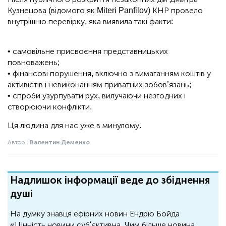
Кузнецова (відомого як Miteri Panfilov) КНР провело
внутрішню перевірку, яка виявила такі факти:
• самовільне присвоєння представницьких
повноважень;
• фінансові порушення, включно з вимаганням коштів у
активістів і невиконанням приватних зобов’язань;
• спроби узурпувати рух, вилучаючи незгодних і
створюючи конфлікти.
Ця людина для нас уже в минулому.
Автор :
Валентин Деменко
Надлишок інформації веде до збіднення
душі
На думку знавця ефірних новин Ендрю Бойда
«Цінність новини суб'єктивна. Чим більше новина