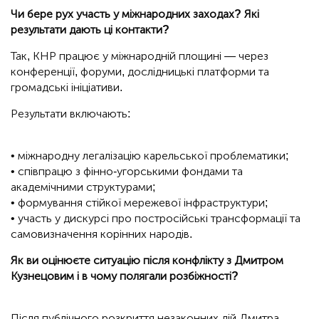
Чи бере рух участь у міжнародних заходах? Які
результати дають ці контакти?
Так, КНР працює у міжнародній площині — через
конференції, форуми, дослідницькі платформи та
громадські ініціативи.
Результати включають:
• міжнародну легалізацію карельської проблематики;
• співпрацю з фінно-угорськими фондами та
академічними структурами;
• формування стійкої мережевої інфраструктури;
• участь у дискурсі про постросійські трансформації та
самовизначення корінних народів.
Як ви оцінюєте ситуацію після конфлікту з Дмитром
Кузнецовим і в чому полягали розбіжності?
Після публічного розкриття незаконних дій Дмитра