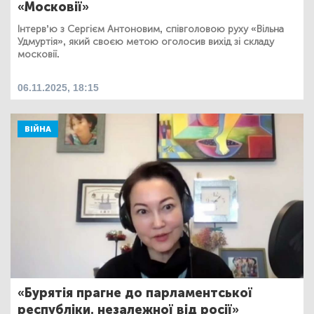
«Московії»
Інтерв’ю з Сергієм Антоновим, співголовою руху «Вільна
Удмуртія», який своєю метою оголосив вихід зі складу
московії.
06.11.2025, 18:15
ВІЙНА
«Бурятія прагне до парламентської
республіки, незалежної від росії»