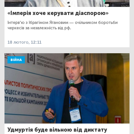
«Імперія хоче керувати діаспорою»
Інтерв’ю з Ібрагімом Ягановим — очільником боротьби
черкесів за незалежність від рф.
18 лютого, 12:11
ВІЙНА
Удмуртія буде вільною від диктату