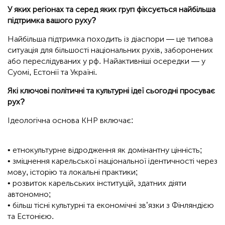
У яких регіонах та серед яких груп фіксується найбільша
підтримка вашого руху?
Найбільша підтримка походить із діаспори — це типова
ситуація для більшості національних рухів, заборонених
або переслідуваних у рф. Найактивніші осередки — у
Суомі, Естонії та Україні.
Які ключові політичні та культурні ідеї сьогодні просуває
рух?
Ідеологічна основа КНР включає:
• етнокультурне відродження як домінантну цінність;
• зміцнення карельської національної ідентичності через
мову, історію та локальні практики;
• розвиток карельських інституцій, здатних діяти
автономно;
• більш тісні культурні та економічні зв’язки з Фінляндією
та Естонією.