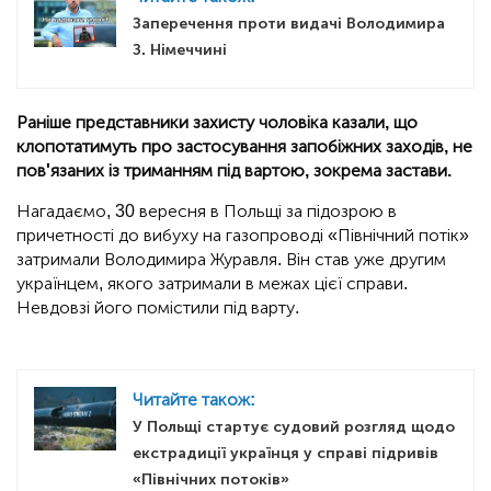
Заперечення проти видачі Володимира
З. Німеччині
Раніше представники захисту чоловіка казали, що
клопотатимуть про застосування запобіжних заходів, не
пов'язаних із триманням під вартою, зокрема застави.
Нагадаємо, 30 вересня в Польщі за підозрою в
причетності до вибуху на газопроводі «Північний потік»
затримали Володимира Журавля. Він став уже другим
українцем, якого затримали в межах цієї справи.
Невдовзі його помістили під варту.
Читайте також:
У Польщі стартує судовий розгляд щодо
екстрадиції українця у справі підривів
«Північних потоків»