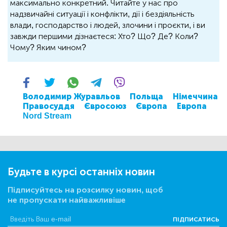
максимально конкретний. Читайте у нас про
надзвичайні ситуації і конфлікти, дії і бездіяльність
влади, господарство і людей, злочини і проєкти, і ви
завжди першими дізнаєтеся: Хто? Що? Де? Коли?
Чому? Яким чином?
Володимир Журавльов
Польща
Німеччина
Правосуддя
Євросоюз
Європа
Европа
Nord Stream
Будьте в курсі останніх новин
Підписуйтесь на розсилку новин, щоб
не пропускати найважливіше
ПІДПИСАТИСЬ