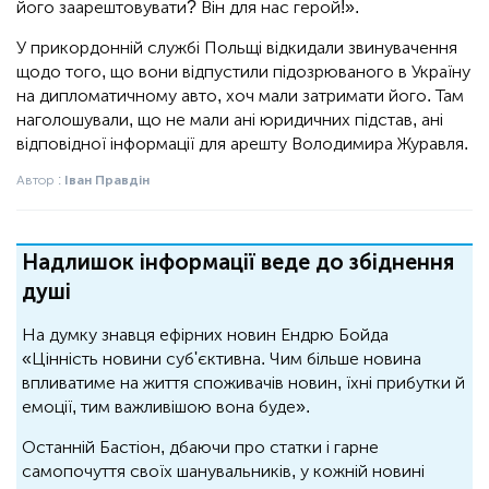
його заарештовувати? Він для нас герой!».
У прикордонній службі Польщі відкидали звинувачення
щодо того, що вони відпустили підозрюваного в Україну
на дипломатичному авто, хоч мали затримати його. Там
наголошували, що не мали ані юридичних підстав, ані
відповідної інформації для арешту Володимира Журавля.
Автор :
Іван Правдін
Надлишок інформації веде до збіднення
душі
На думку знавця ефірних новин Ендрю Бойда
«Цінність новини суб'єктивна. Чим більше новина
впливатиме на життя споживачів новин, їхні прибутки й
емоції, тим важливішою вона буде».
Останній Бастіон, дбаючи про статки і гарне
самопочуття своїх шанувальників, у кожній новині