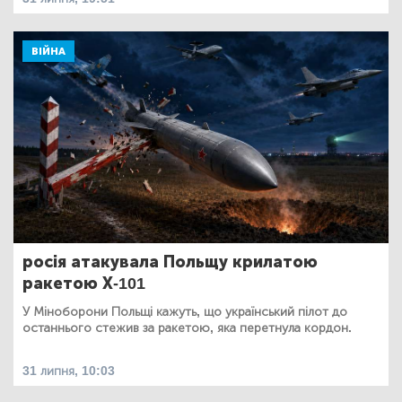
ВІЙНА
росія атакувала Польщу крилатою
ракетою Х-101
У Міноборони Польщі кажуть, що український пілот до
останнього стежив за ракетою, яка перетнула кордон.
31 липня, 10:03