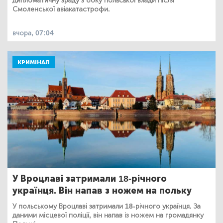
дипломатичну зраду з боку польської влади після
Смоленської авіакатастрофи.
вчора, 07:04
КРИМІНАЛ
У Вроцлаві затримали 18-річного
українця. Він напав з ножем на польку
У польському Вроцлаві затримали 18-річного українця. За
даними місцевої поліції, він напав із ножем на громадянку