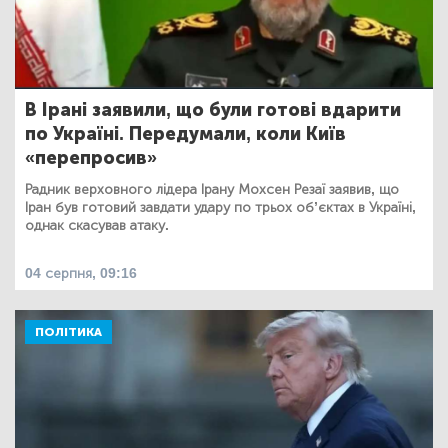
В Ірані заявили, що були готові вдарити
по Україні. Передумали, коли Київ
«перепросив»
Радник верховного лідера Ірану Мохсен Резаї заявив, що
Іран був готовий завдати удару по трьох об’єктах в Україні,
однак скасував атаку.
04 серпня, 09:16
ПОЛІТИКА