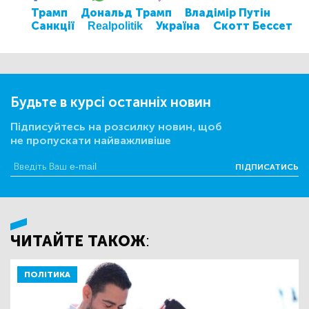
Трамп
Дональд Трамп
Владімір Путін
Санкції
Realpolitik
Україна
Скотт Бессет
Будьте в курсі останніх новин
Підписуйтесь на розсилку новин, щоб
не пропускати найважливіше
ПІДПИСАТИСЬ
ЧИТАЙТЕ ТАКОЖ:
ПОЛІТИКА