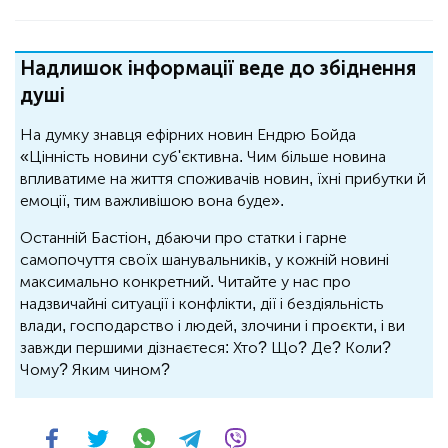
Надлишок інформації веде до збіднення
душі
На думку знавця ефірних новин Ендрю Бойда
«Цінність новини суб'єктивна. Чим більше новина
впливатиме на життя споживачів новин, їхні прибутки й
емоції, тим важливішою вона буде».
Останній Бастіон, дбаючи про статки і гарне
самопочуття своїх шанувальників, у кожній новині
максимально конкретний. Читайте у нас про
надзвичайні ситуації і конфлікти, дії і бездіяльність
влади, господарство і людей, злочини і проєкти, і ви
завжди першими дізнаєтеся: Хто? Що? Де? Коли?
Чому? Яким чином?