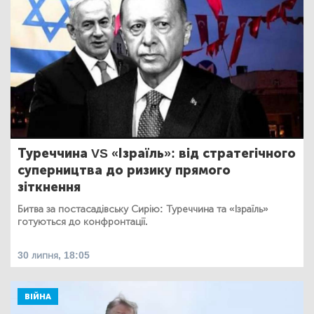
Туреччина VS «Ізраїль»: від стратегічного
суперництва до ризику прямого
зіткнення
Битва за постасадівську Сирію: Туреччина та «Ізраїль»
готуються до конфронтації.
30 липня, 18:05
ВІЙНА