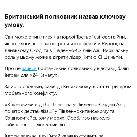
Британський полковник назвав ключову
умову.
Світ може опинитися на порозі Третьої світової війни,
якщо одночасно загостряться конфлікти в Європі, на
Близькому Сході та в Південно-Східній Азії. Вирішальну
роль у цьому може відіграти лідер Китаю Сі Цзіньпін.
Про це
заявив
британський полковник у відставці Філіп
Інгрем для «24 Каналу».
За його словами, саме дії Китаю можуть стати тригером
глобального конфлікту.
«Ключовими є дії Сі Цзіньпіна у Південно-Східній Азії,
початок дестабілізації у Південнокитайському та
Східнокитайському морях. Особливо навколо
Тайваню», – підкреслив він.
Інгрем вважає, що Китай уважно стежить за