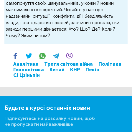
самопочуття своїх шанувальників, у кожній новині
максимально конкретний. Читайте у нас про
надзвичайні ситуації і конфлікти, дії і бездіяльність
влади, господарство і людей, злочини і проєкти, і ви
завжди першими дізнаєтеся: Хто? Що? Де? Коли?
Чому? Яким чином?
Аналітика
Третя світова війна
Політика
Геополітика
Китай
КНР
Пекін
Сі Цзіньпін
Будьте в курсі останніх новин
Підписуйтесь на розсилку новин, щоб
не пропускати найважливіше