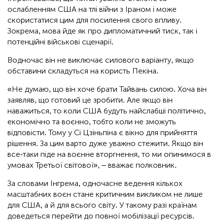
ослабленням США на тлі війни з Іраном і може
скористатися цим для посилення свого впливу.
Зокрема, мова йде як про дипломатичний тиск, так і
потенційні військові сценарії.
Водночас він не виключає силового варіанту, якщо
обставини складуться на користь Пекіна.
«Не думаю, що він хоче брати Тайвань силою. Хоча він
заявляв, що готовий це зробити. Але якщо він
наважиться, то коли США будуть найслабші політично,
економічно та воєнно, тобто коли не зможуть
відповісти. Тому у Сі Цзіньпіна є вікно для прийняття
рішення. За цим варто дуже уважно стежити. Якщо він
все-таки піде на воєнне вторгнення, то ми опинимося в
умовах Третьої світової», – вважає полковник.
За словами Інгрема, одночасне ведення кількох
масштабних воєн стане критичним викликом не лише
для США, а й для всього світу. У такому разі країнам
доведеться перейти до повної мобілізації ресурсів.