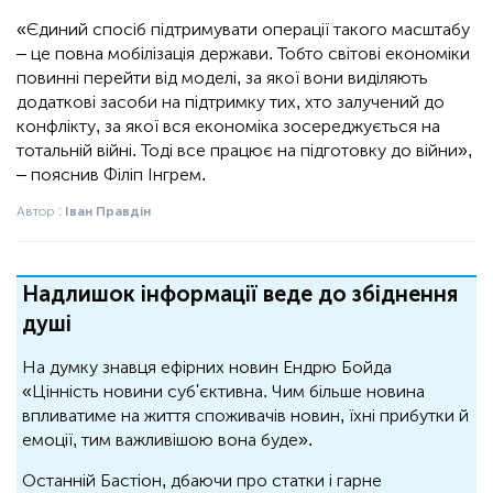
«Єдиний спосіб підтримувати операції такого масштабу
– це повна мобілізація держави. Тобто світові економіки
повинні перейти від моделі, за якої вони виділяють
додаткові засоби на підтримку тих, хто залучений до
конфлікту, за якої вся економіка зосереджується на
тотальній війні. Тоді все працює на підготовку до війни»,
– пояснив Філіп Інгрем.
Автор :
Іван Правдін
Надлишок інформації веде до збіднення
душі
На думку знавця ефірних новин Ендрю Бойда
«Цінність новини суб'єктивна. Чим більше новина
впливатиме на життя споживачів новин, їхні прибутки й
емоції, тим важливішою вона буде».
Останній Бастіон, дбаючи про статки і гарне