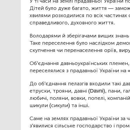
У ті часи на землі прадавньої України
Дітей було дуже багато, життя — замо
хвилями розходилися по всіх частинах с
справедливого, духовного життя.
Володарями й зберігачами вищих знань 
Таке переселення було наслідком демогр
скупчення чи перенаселення оріїв, вируб
Об’єднання давньоукраїнських племен, щ
переселялися з прадавньої України на «
До об’єднання пелазгів входили такі да
етруски, трояни, давні (Davni), пани, гал
любичі, поляни, вовки, попелі, компаній
шикули (сикули) та інші.
Саме на землях прадавньої України за ча
з’явилися сільське господарство і пром