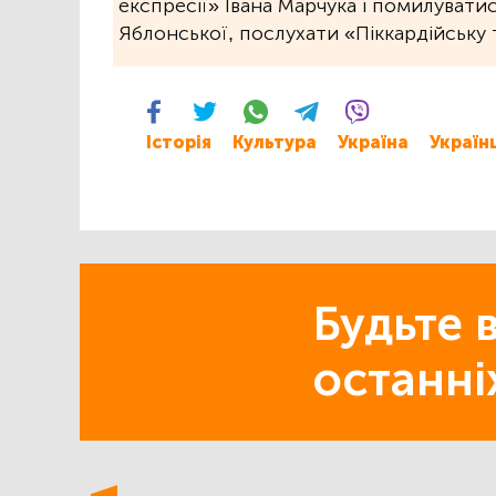
експресії» Івана Марчука і помилувати
Яблонської, послухати «Піккардійську 
Історія
Культура
Україна
Україн
Будьте в
останні