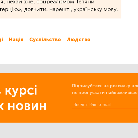
ся, нехай вже, соцреалізмом Тетяни
терцію», довчити, нарешті, українську мову.
ці
Нація
Суспільство
Людство
 курсі
Підписуйтесь на розсилку но
не пропускати найважливіше
х новин