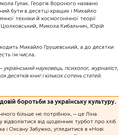
ола Гулак. Георгія Вороного названо
ний бути в десятці кращих і Михайло
чної техніки й космогонічної теорії
 Ціолковський, Микола Кибальчич, Юрій
входить Михайло Грушевський, а до десятки
есть їм числа.
 — український науковець, психолог, журналіст,
ох десятків книг і кількох сотень статей.
довій боротьби за українську культуру.
 нічого більше не потрібно», ‒ це Ліна
 відволіктися від щоденних турбот про хліб
а і Оксану Забужко, угледитися в «Нові