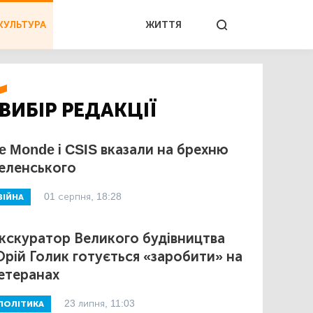
КУЛЬТУРА
ЖИТТЯ
ВИБІР РЕДАКЦІЇ
e Monde і CSIS вказали на брехню
еленського
01 серпня, 18:28
ВІЙНА
кскуратор Великого будівництва
рій Голик готується «заробити» на
етеранах
23 липня, 11:03
ПОЛІТИКА