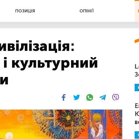
ПОЗИЦІЯ
ОПІНІЇ
вілізація:
 і культурний
L
ни
З
Е
Ю
в