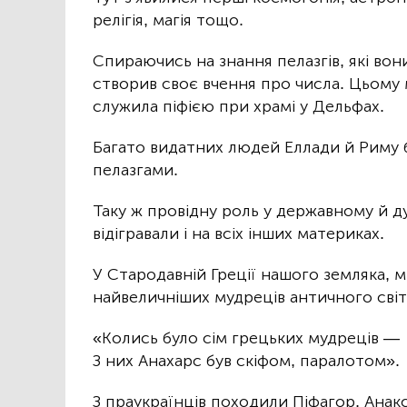
релігія, магія тощо.
Спираючись на знання пелазгів, які вон
створив своє вчення про числа. Цьому м
служила піфією при храмі у Дельфах.
Багато видатних людей Еллади й Риму 
пелазгами.
Таку ж провідну роль у державному й д
відігравали і на всіх інших материках.
У Стародавній Греції нашого земляка, 
найвеличніших мудреців античного світ
«Колись було сім грецьких мудреців —
З них Анахарс був скіфом, паралотом».
З праукраїнців походили Піфагор, Анакс