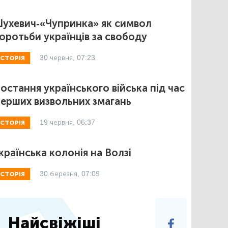
ухевич-«Чупринка» як символ
оротьби українців за свободу
30 червня, 07:23
ІСТОРІЯ
остання українського війська під час
ерших визвольних змагань
19 червня, 06:37
ІСТОРІЯ
країнська колонія на Волзі
30 березня, 07:09
ІСТОРІЯ
Найсвіжіші