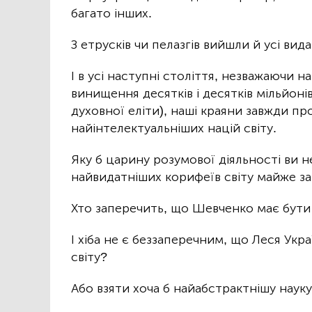
багато інших.
З етрусків чи пелазгів вийшли й усі вида
І в усі наступні століття, незважаючи н
винищення десятків і десятків мільйонів
духовної еліти), наші краяни завжди п
найінтелектуальніших націй світу.
Яку б царину розумової діяльності ви 
найвидатніших корифеїв світу майже за
Хто заперечить, що Шевченко має бути
І хіба не є беззаперечним, що Леся Ук
світу?
Або взяти хоча б найабстрактнішу наук