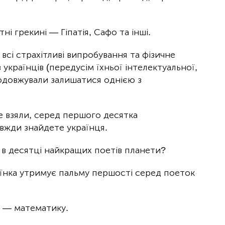
тні грекині — Гіпатія, Сафо та інші.
а всі страхітливі випробування та фізичне
 українців (передусім їхньої інтелектуальної,
родовжували залишатися однією з
не взяли, серед першого десятка
вжди знайдете українця.
 в десятці найкращих поетів планети?
раїнка утримує пальму першості серед поеток
у — математику.