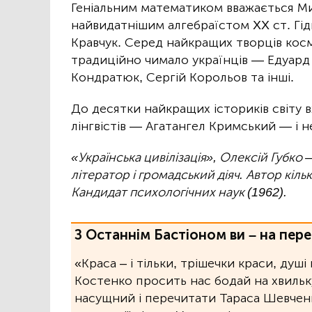
Геніальним математиком вважається Мик
найвидатнішим алгебраїстом XX ст. Гід
Кравчук. Серед найкращих творців космі
традиційно чимало українців — Едуард
Кондратюк, Сергій Корольов та інші.
До десятки найкращих істориків світу 
лінгвістів — Агатангел Кримський — і н
«Українська цивілізація», Олексій Губко
літератор і громадський діяч. Автор кільк
Кандидат психологічних наук (1962).
З Останнім Бастіоном ви – на пере
«Краса – і тільки, трішечки краси, душі
Костенко просить нас бодай на хвильку
насущний і перечитати Тараса Шевченк