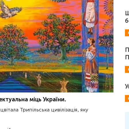
Ш
б
П
П
У
лектуальна міць України.
вітала Трипільська цивілізація, яку