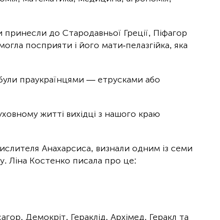
и принесли до Стародавньої Греції, Піфагор
огла посприяти і його мати-пелазгійка, яка
були праукраїнцями — етрусками або
уховному житті вихідці з нашого краю
мислителя Анахарсиса, визнали одним із семи
у. Ліна Костенко писала про це:
агор, Демокріт, Гераклід, Архімед, Геракл та