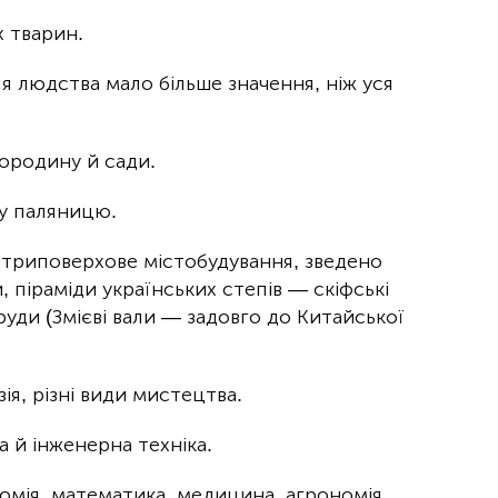
х тварин.
я людства мало більше значення, ніж уся
городину й сади.
у паляницю.
 триповерхове містобудування, зведено
, піраміди українських степів — скіфські
уди (Змієві вали — задовго до Китайської
ія, різні види мистецтва.
 й інженерна техніка.
номія, математика, медицина, агрономія,