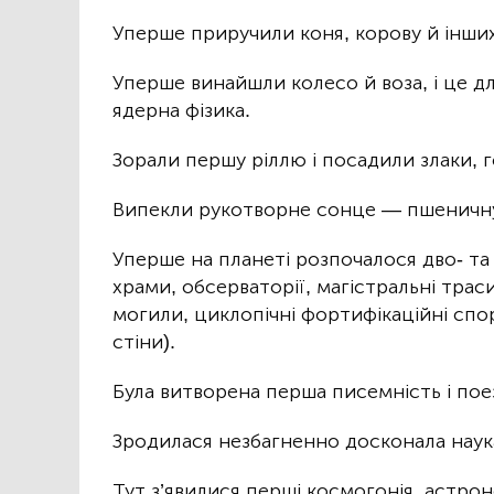
Уперше приручили коня, корову й інши
Уперше винайшли колесо й воза, і це дл
ядерна фізика.
Зорали першу ріллю і посадили злаки, 
Випекли рукотворне сонце — пшеничн
Уперше на планеті розпочалося дво- та
храми, обсерваторії, магістральні траси
могили, циклопічні фортифікаційні спор
стіни).
Була витворена перша писемність і поез
Зродилася незбагненно досконала наука
Тут з’явилися перші космогонія, астро