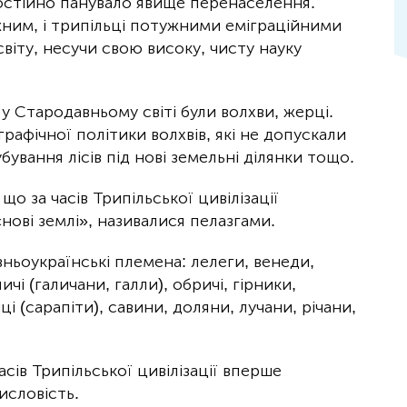
 постійно панувало явище перенаселення.
жним, і трипільці потужними еміграційними
віту, несучи свою високу, чисту науку
у Стародавньому світі були волхви, жерці.
афічної політики волхвів, які не допускали
ування лісів під нові земельні ділянки тощо.
о за часів Трипільської цивілізації
нові землі», називалися пелазгами.
вньоукраїнські племена: лелеги, венеди,
ичі (галичани, галли), обричі, гірники,
ці (сарапіти), савини, доляни, лучани, річани,
сів Трипільської цивілізації вперше
исловість.