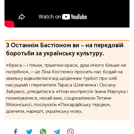
З Останнім Бастіоном ви – на передовій
боротьби за українську культуру.
«Краса – і тільки, трішечки краси, душі нічого більше не
потрібно», ‒ це Ліна Костенко просить нас бодай на
хвильку відволіктися від щоденних турбот про хліб
насущний і перечитати Тараса Шевченка і Оксану
Забужко, угледитися в «Нові експресії» Івана Марчука і
помилуватися, нехай вже, соцреалізмом Тетяни
Яблонської, послухати «Піккардійську терцію»,
довчити, нарешті, українську мову.