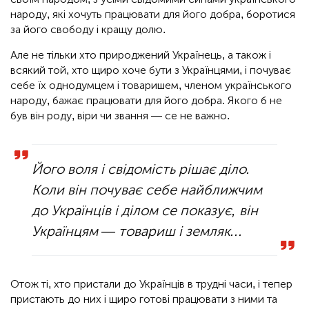
народу, які хочуть працювати для його добра, боротися
за його свободу і кращу долю.
Але не тільки хто природжений Українець, а також і
всякий той, хто щиро хоче бути з Українцями, і почуває
себе їх однодумцем і товаришем, членом українського
народу, бажає працювати для його добра. Якого б не
був він роду, віри чи звання — се не важно.
Його воля і свідомість рішає діло.
Коли він почуває себе найближчим
до Українців і ділом се показує, він
Українцям — товариш і земляк...
Отож ті, хто пристали до Українців в трудні часи, і тепер
пристають до них і щиро готові працювати з ними та