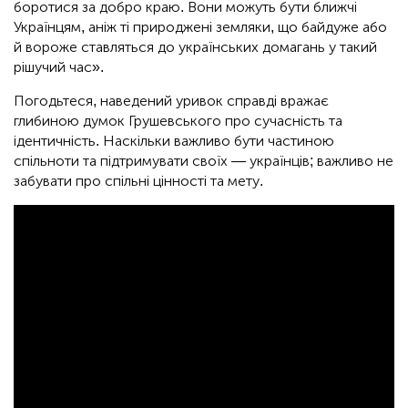
боротися за добро краю. Вони можуть бути ближчі
Українцям, аніж ті природжені земляки, що байдуже або
й вороже ставляться до українських домагань у такий
рішучий час».
Погодьтеся, наведений уривок справді вражає
глибиною думок Грушевського про сучасність та
ідентичність. Наскільки важливо бути частиною
спільноти та підтримувати своїх — українців; важливо не
забувати про спільні цінності та мету.