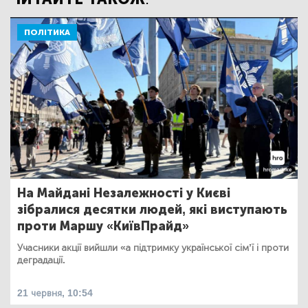
ПОЛІТИКА
На Майдані Незалежності у Києві
зібралися десятки людей, які виступають
проти Маршу «КиївПрайд»
Учасники акції вийшли «а підтримку української сімʼї і проти
деградації.
21 червня, 10:54