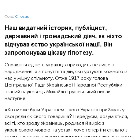
Фото:
Січовик
Наш видатний історик, публіцист,
державний і громадський діяч, як ніхто
відчував єство української нації. Він
запропонував цікаву гіпотезу.
Справжня єдність українців приходить не лише з
народження, а з почуття та дій, які гуртують кожного із
нас у міцну спільноту. Отже 1917 року голова
Центральної Ради Української Народної Республіки,
знаний науковець Михайло Грушевський писав
наступне:
«Хто може бути Українцем, і кого Українці приймуть у
свої ряди як свого товариша? Передусім, розуміється,
всі ті, хто зроду Українець, родився й виріс з
українською мовою на устах і хоче тепер іти спільно з
своїм народом, з усіми свідомими синами українського