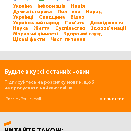
Україна
Інформація
Нація
Думка історика
Політика
Народ
Українці
Спадщина
Відео
Український народ
Пам'ять
Дослідження
Наука
Життя
Суспільство
Здоров'я нації
Моральні цінності
Здоровий глузд
Цікаві факти
Часті питання
Будьте в курсі останніх новин
Підписуйтесь на розсилку новин, щоб
не пропускати найважливіше
ПІДПИСАТИСЬ
ЧИТАЙТЕ ТАКОЖ: