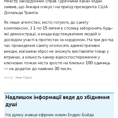
Міністр закордонних справ Туреччини Хакан Фідан
заявив, що Анкара очікує і на приїзд президента США
Дональда Трампа.
Як пише агентство, місто готують до саміту
комплексно. З 1 по 15 липня в столиці заборонять будь-
які демонстрації, а влада відстежуватиме людей із
досвідом участі в протестах за кордоном. На три дні під
час проведення саміту оголосять адміністративні
вихідні, магазини зброї не зможуть виставляти товар у
вітринах, а кількість камер відеоспостереження у
ключових точках міста зросте на близько 100 одиниць
— на додаток до наявних 30 тисяч.
Автор :
Іван Сірко
Надлишок інформації веде до збіднення
душі
На думку знавця ефірних новин Ендрю Бойда