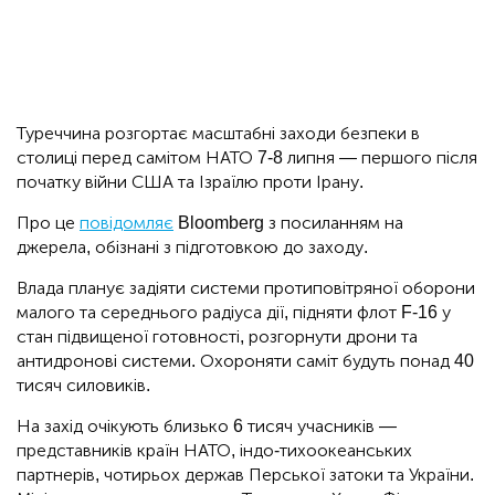
Туреччина розгортає масштабні заходи безпеки в
столиці перед самітом НАТО 7-8 липня — першого після
початку війни США та Ізраїлю проти Ірану.
Про це
повідомляє
Bloomberg з посиланням на
джерела, обізнані з підготовкою до заходу.
Влада планує задіяти системи протиповітряної оборони
малого та середнього радіуса дії, підняти флот F-16 у
стан підвищеної готовності, розгорнути дрони та
антидронові системи. Охороняти саміт будуть понад 40
тисяч силовиків.
На захід очікують близько 6 тисяч учасників —
представників країн НАТО, індо-тихоокеанських
партнерів, чотирьох держав Перської затоки та України.