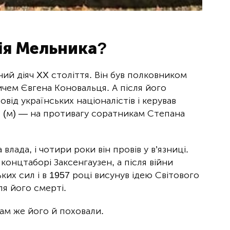
ія Мельника?
ий діяч XX століття. Він був полковником
чем Євгена Коновальця. А після його
від українських націоналістів і керував
(м) — на противагу соратникам Степана
влада, і чотири роки він провів у в’язниці.
 концтаборі Заксенгаузен, а після війни
ких сил і в 1957 році висунув ідею Світового
ля його смерті.
ам же його й поховали.