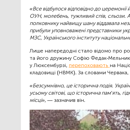
«Все відбулося відповідно до церемонії 
ОУН, молебень, тужливий спів, сльози. Ал
полковнику найвищу шану віддавала неза
прибули уповноважені представники укра
МЗС, Українського інституту національно
Лише напередодні стало відомо про ро
та його дружину Софію Федак-Мельник
у Люксембурзі,
перепоховають
на Наці
кладовищі (НВМК). За словами Червака,
«Безсумнівно, це історична подія. Україн
усьому світові, що історична пам’ять, гід
місці»,
— зазначив він.