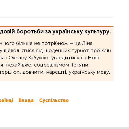
довій боротьби за українську культуру.
 нічого більше не потрібно», ‒ це Ліна
 відволіктися від щоденних турбот про хліб
а і Оксану Забужко, угледитися в «Нові
ся, нехай вже, соцреалізмом Тетяни
терцію», довчити, нарешті, українську мову.
раїнці
Влада
Суспільство