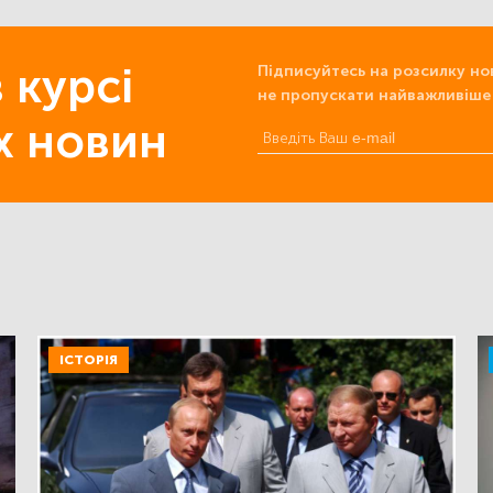
 курсі
Підписуйтесь на розсилку но
не пропускати найважливіше
х новин
ІСТОРІЯ