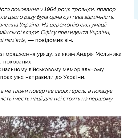
його поховання у 1964 році: троянди, прапор
е цього разу була одна суттєва відмінність:
лежна Україна. На церемонію ексгумації
їнської влади: Офісу президента України,
ї памʼяті»,
— повідомив він.
зпорядження уряду, за яким Андрія Мельника
, похованих
ональному військовому меморіальному
 прах уже направили до України.
а не тільки повертає своїх героїв, а показує
ність і честь нації для неї стоять на першому