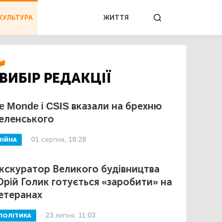
КУЛЬТУРА
ЖИТТЯ
ВИБІР РЕДАКЦІЇ
e Monde і CSIS вказали на брехню
еленського
01 серпня, 18:28
ВІЙНА
кскуратор Великого будівництва
рій Голик готується «заробити» на
етеранах
23 липня, 11:03
ПОЛІТИКА