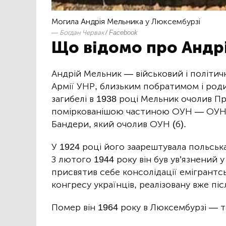
Могила Андрія Мельника у Люксембурзі
Богдан Червак / Facebook
Що відомо про Андр
Андрій Мельник — військовий і політичн
Армії УНР, близьким побратимом і роди
загибелі в 1938 році Мельник очолив Про
поміркованішою частиною ОУН — ОУН 
Бандери, який очолив ОУН (б).
У 1924 році його заарештувала польська 
З лютого 1944 року він був ув’язнений у
присвятив себе консолідації емігрантсь
конгресу українців, реалізовану вже піс
Помер він 1964 року в Люксембурзі — т