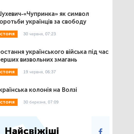
ухевич-«Чупринка» як символ
оротьби українців за свободу
30 червня, 07:23
ІСТОРІЯ
остання українського війська під час
ерших визвольних змагань
19 червня, 06:37
ІСТОРІЯ
країнська колонія на Волзі
30 березня, 07:09
ІСТОРІЯ
Найсвіжіші