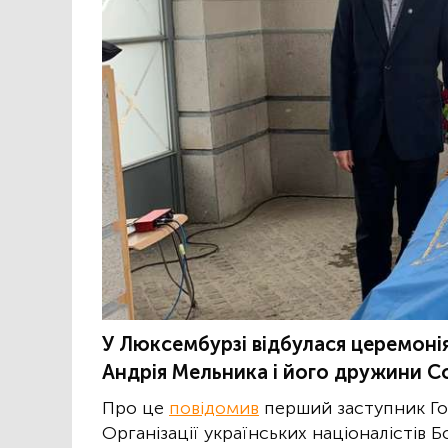
У Люксембурзі відбулася церемонія
Андрія Мельника і його дружини Со
Про це
повідомив
перший заступник Го
Організації українських націоналістів Б