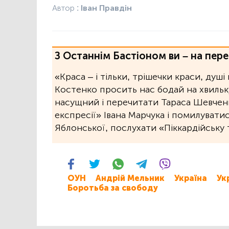
Автор :
Іван Правдін
З Останнім Бастіоном ви – на пере
«Краса – і тільки, трішечки краси, душі
Костенко просить нас бодай на хвильку
насущний і перечитати Тараса Шевченк
експресії» Івана Марчука і помилувати
Яблонської, послухати «Піккардійську 
ОУН
Андрій Мельник
Україна
Ук
Боротьба за свободу