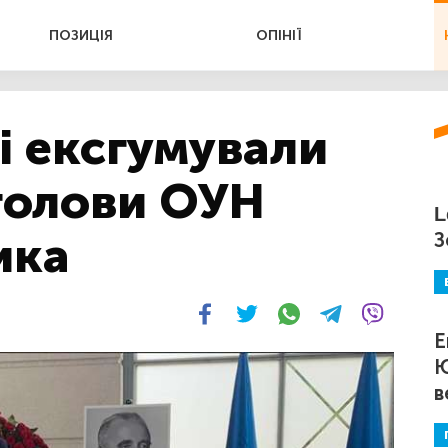
ПОЗИЦІЯ
ОПІНІЇ
і ексгумували
голови ОУН
L
ика
З
Е
Ю
в