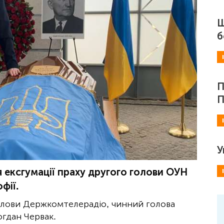
Ш
б
П
П
У
 ексгумації праху другого голови ОУН
фії.
лови Держкомтелерадіо, чинний голова
огдан Червак.