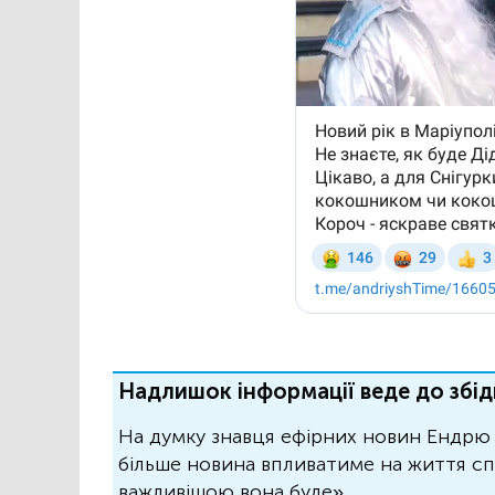
Надлишок інформації веде до збід
На думку знавця ефірних новин Ендрю 
більше новина впливатиме на життя спо
важливішою вона буде».