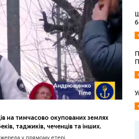
Ш
б
П
П
У
ів на тимчасово окупованих землях
еків, таджиків, чеченців та інших.
 джерела у прямому етері