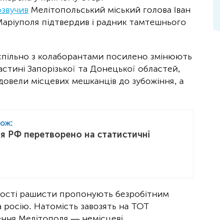
озвучив
Мелітопольський міський голова Іван
аріуполя підтвердив і радник тамтешнього
 спільно з колаборантами посилено змінюють
астині Запорізької та Донецької областей,
 довели місцевих мешканців до зубожіння, а
кож:
я РФ перетворено на статистичні
тості рашисти пропонують безробітним
а росію. Натомість завозять на ТОТ
лення Мелітополя — немісцеві.