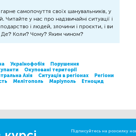
 гарне самопочуття своїх шанувальників, у
 Читайте у нас про надзвичайні ситуації і
осподарство і людей, злочини і проєкти, і ви
? Де? Коли? Чому? Яким чином?
на
Українофобія
Порушення
упанти
Окуповані території
тральна Азія
Ситуація в регіонах
Регіони
сть
Мелітополь
Маріуполь
Етноцид
 курсі
Підписуйтесь на розсилку но