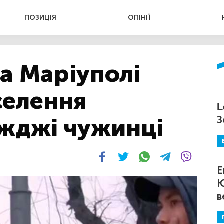
ПОЗИЦІЯ
ОПІНІЇ
та Маріуполі
селення
L
їжджі чужинці
З
Е
Ю
в