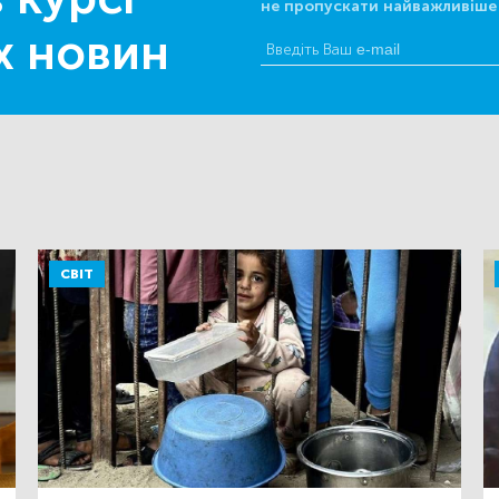
не пропускати найважливіше
х новин
СВІТ