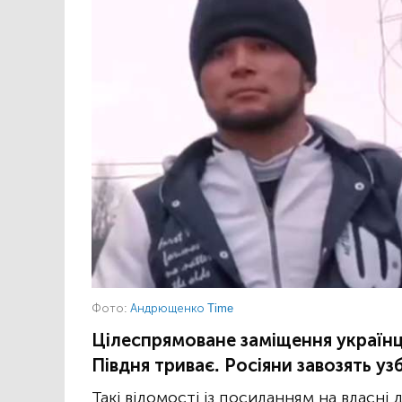
Фото:
Андрющенко Time
Цілеспрямоване заміщення українц
Півдня триває. Росіяни завозять узб
Такі відомості із посиланням на власні