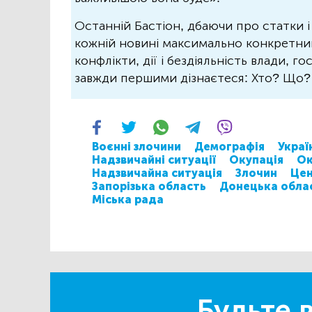
Останній Бастіон, дбаючи про статки і
кожній новині максимально конкретний.
конфлікти, дії і бездіяльність влади, г
завжди першими дізнаєтеся: Хто? Що
Воєнні злочини
Демографія
Украї
Надзвичайні ситуації
Окупація
Ок
Надзвичайна ситуація
Злочин
Цен
Запорізька область
Донецька обла
Міська рада
Будьте в