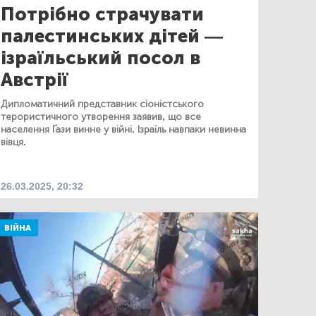
Потрібно страчувати
палестинських дітей —
ізраїльський посол в
Австрії
Дипломатичний представник сіоністського
терористичного утворення заявив, що все
населення Ґази винне у війні. Ізраїль навпаки невинна
вівця.
26.03.2025, 20:32
ВІЙНА