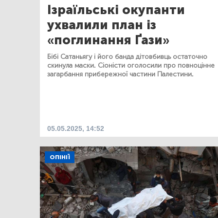
Ізраїльські окупанти
ухвалили план із
«поглинання Ґази»
Бібі Сатаньягу і його банда дітовбивць остаточно
скинула маски. Сіоністи оголосили про повноцінне
загарбання прибережної частини Палестини.
05.05.2025, 14:52
ОПІНІЇ