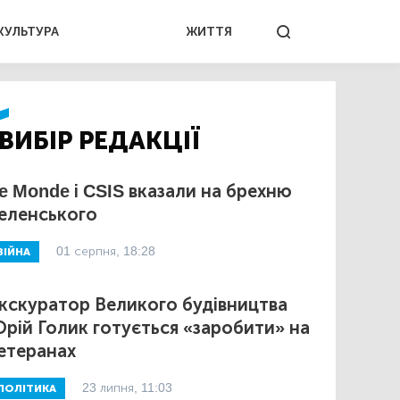
КУЛЬТУРА
ЖИТТЯ
ВИБІР РЕДАКЦІЇ
e Monde і CSIS вказали на брехню
еленського
01 серпня, 18:28
ВІЙНА
кскуратор Великого будівництва
рій Голик готується «заробити» на
етеранах
23 липня, 11:03
ПОЛІТИКА