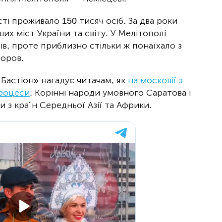
і проживало 150 тисяч осіб. За два роки
ших міст України та світу. У Мелітополі
в, проте приблизно стільки ж понаїхало з
доров.
Бастіон» нагадує читачам, як
на московії з
процеси
. Корінні народи умовного Саратова і
з країн Середньої Азії та Африки.