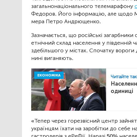
загальнонаціонального телемарафону
Федоров. Його інформацію, але щодо М
мера Петро Андрющенко.
Зазначається, що російські загарбники
етнічний склад населення у південній ч
здебільшого у містах. Спочатку вороги
нині виганяють.
ЕКОНОМІКА
Читайте та
Населенн
одиниці
«Тепер через горезвісний центр зайня
українцям їхати на заробітки до себе н
гастролерів з еРеФії. Наразі 50% насе