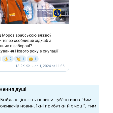
нення душі
Бойда «Цінність новини суб'єктивна. Чим
живачів новин, їхні прибутки й емоції, тим