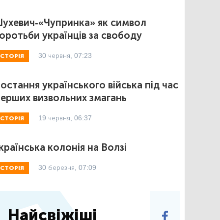
ухевич-«Чупринка» як символ
оротьби українців за свободу
30 червня, 07:23
ІСТОРІЯ
остання українського війська під час
ерших визвольних змагань
19 червня, 06:37
ІСТОРІЯ
країнська колонія на Волзі
30 березня, 07:09
ІСТОРІЯ
Найсвіжіші