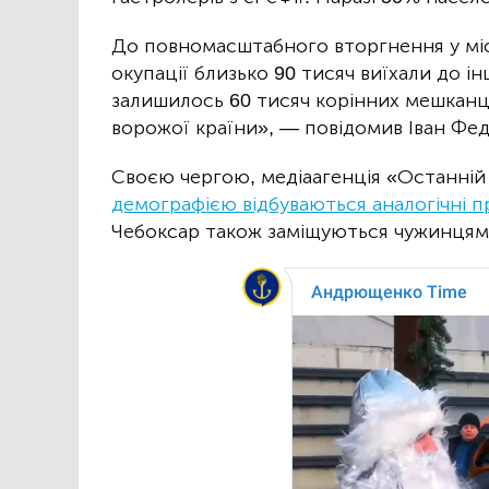
До повномасштабного вторгнення у міст
окупації близько 90 тисяч виїхали до ін
залишилось 60 тисяч корінних мешканці
ворожої країни», — повідомив Іван Фе
Своєю чергою, медіаагенція «Останній 
демографією відбуваються аналогічні 
Чебоксар також заміщуються чужинцями 