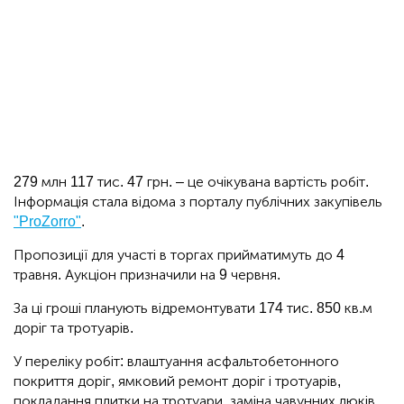
279 млн 117 тис. 47 грн. – це очікувана вартість робіт.
Інформація стала відома з порталу публічних закупівель
"ProZorro"
.
Пропозиції для участі в торгах прийматимуть до 4
травня. Аукціон призначили на 9 червня.
За ці гроші планують відремонтувати 174 тис. 850 кв.м
доріг та тротуарів.
У переліку робіт: влаштуання асфальтобетонного
покриття доріг, ямковий ремонт доріг і тротуарів,
покладання плитки на тротуари, заміна чавунних люків