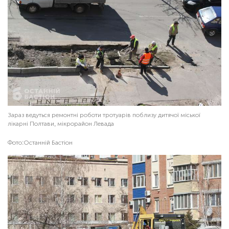
Зараз ведуться ремонтні роботи тротуарів поблизу дитячої міської
лікарні Полтави, мікрорайон Левада
Фото:
Останній Бастіон