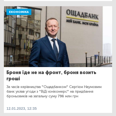
ЕКОНОМІКА
Броня їде не на фронт, броня возить
гроші
За часів керівництва "Ощадбанком" Сергієм Наумовим
банк уклав угоди з "ВіДі юнікомерс" на придбання
броньовиків на загальну суму 796 млн грн
12.01.2023, 12:35