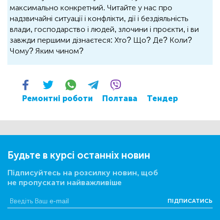
максимально конкретний. Читайте у нас про
надзвичайні ситуації і конфлікти, дії і бездіяльність
влади, господарство і людей, злочини і проєкти, і ви
завжди першими дізнаєтеся: Хто? Що? Де? Коли?
Чому? Яким чином?
Ремонтні роботи
Полтава
Тендер
Будьте в курсі останніх новин
Підписуйтесь на розсилку новин, щоб
не пропускати найважливіше
ПІДПИСАТИСЬ