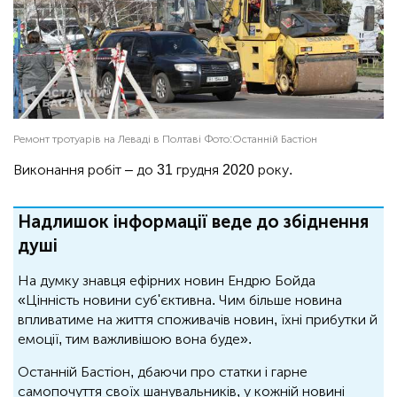
Ремонт тротуарів на Леваді в Полтаві
Фото:
Останній Бастіон
Виконання робіт – до 31 грудня 2020 року.
Надлишок інформації веде до збіднення
душі
На думку знавця ефірних новин Ендрю Бойда
«Цінність новини суб'єктивна. Чим більше новина
впливатиме на життя споживачів новин, їхні прибутки й
емоції, тим важливішою вона буде».
Останній Бастіон, дбаючи про статки і гарне
самопочуття своїх шанувальників, у кожній новині