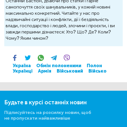
Останній Бастіон, дбаючи про статки і гарне
самопочуття своїх шанувальників, у кожній новині
максимально конкретний. Читайте у нас про
надзвичайні ситуації і конфлікти, дії і бездіяльність
влади, господарство і людей, злочини і проєкти, і ви
завжди першими дізнаєтеся: Хто? Що? Де? Коли?
Чому? Яким чином?
Україна
Обмін полоненими
Полон
Українці
Армія
Військовий
Військо
Будьте в курсі останніх новин
Підписуйтесь на розсилку новин, щоб
не пропускати найважливіше