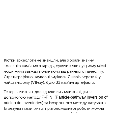
Кістки археологи не знайшли, але зібрали значну
колекцію кам'яних знарядь, судячи з яких у цьому місці
люди жили завжди починаючи від раннього палеоліту.
Стратиграфічно науковці виділили 7 шарів верств й у
найдавнішому (VII-му), було 33 кам'яні артефакти.
Тепер вітчизняні дослідники вивчили знахідки за
допомогою методу P-PINI (Particle-pathway inversion of
núcleo de inventories) та ізохронного методу датування.
Із результатами їхньої приголомшливої роботи можна