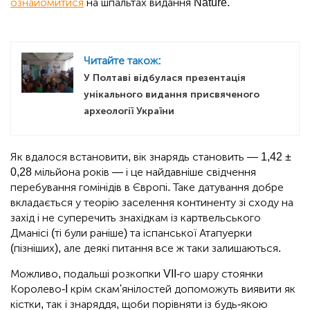
ознайомитися
на шпальтах видання Nature.
Читайте також:
У Полтаві відбулася презентація
унікального видання присвяченого
археології України
Як вдалося встановити, вік знарядь становить — 1,42 ±
0,28 мільйона років — і це найдавніше свідчення
перебування гомінідів в Європі. Таке датування добре
вкладається у теорію заселення континенту зі сходу на
захід і не суперечить знахідкам із картвельського
Дманісі (ті були раніше) та іспанської Атапуерки
(пізніших), але деякі питання все ж таки залишаються.
Можливо, подальші розкопки VII-го шару стоянки
Королево-I крім скам'янілостей допоможуть виявити як
кістки, так і знаряддя, щоби порівняти із будь-якою