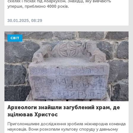
скелях і пісках під Абаркухом. Знахідці, яку вивчають
уперше, приблизно 4000 років.
30.01.2025, 08:29
СВІТ
Археологи знайшли загублений храм, де
зцілював Христос
Приголомшливе дослідження зробила міжнародна команда
науковців. Вони розкопали культову споруду у давньому