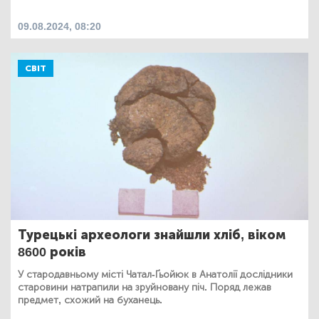
09.08.2024, 08:20
СВІТ
Турецькі археологи знайшли хліб, віком
8600 років
У стародавньому місті Чатал-Ґьойюк в Анатолії дослідники
старовини натрапили на зруйновану піч. Поряд лежав
предмет, схожий на буханець.