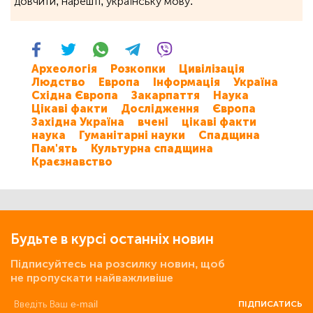
довчити, нарешті, українську мову.
Археологія
Розкопки
Цивілізація
Людство
Европа
Інформація
Україна
Східна Європа
Закарпаття
Наука
Цікаві факти
Дослідження
Європа
Західна Україна
вчені
цікаві факти
наука
Гуманітарні науки
Спадщина
Пам'ять
Культурна спадщина
Краєзнавство
Будьте в курсі останніх новин
Підписуйтесь на розсилку новин, щоб
не пропускати найважливіше
ПІДПИСАТИСЬ