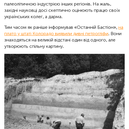
палеолітичною індустрією інших регіонів. На жаль,
західні науковці досі скептично оцінюють працю своїх
українських колег, а дарма.
Тим часом як раніше інформував «Останній Бастіон»,
на
плато у штаті Колорадо виявили дивні петрогліфи
. Вони
знаходяться на великій відстані один від одного, але
утворюють спільну картину.