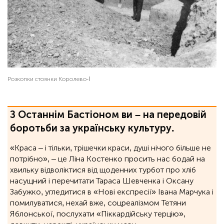
Розкопки стоянки Королево-I
З Останнім Бастіоном ви – на передовій
боротьби за українську культуру.
«Краса – і тільки, трішечки краси, душі нічого більше не
потрібно», ‒ це Ліна Костенко просить нас бодай на
хвильку відволіктися від щоденних турбот про хліб
насущний і перечитати Тараса Шевченка і Оксану
Забужко, угледитися в «Нові експресії» Івана Марчука і
помилуватися, нехай вже, соцреалізмом Тетяни
Яблонської, послухати «Піккардійську терцію»,