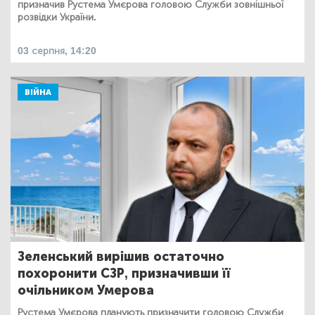
призначив Рустема Умєрова головою Служби зовнішньої
розвідки України.
03 серпня, 14:20
ВІЙНА
Зеленський вирішив остаточно
похоронити СЗР, призначивши її
очільником Умерова
Рустема Умєрова планують призначити головою Служби