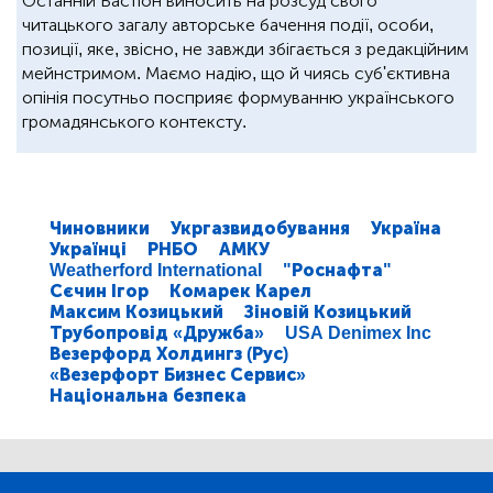
Останній Бастіон виносить на розсуд свого
читацького загалу авторське бачення події, особи,
позиції, яке, звісно, не завжди збігається з редакційним
мейнстримом. Маємо надію, що й чиясь суб'єктивна
опінія посутньо посприяє формуванню українського
громадянського контексту.
Чиновники
Укргазвидобування
Україна
Українці
РНБО
АМКУ
Weatherford International
"Роснафта"
Сєчин Ігор
Комарек Карел
Максим Козицький
Зіновій Козицький
Трубопровід «Дружба»
USA Denimex Inc
Везерфорд Холдингз (Рус)
«Везерфорт Бизнес Сервис»
Національна безпека