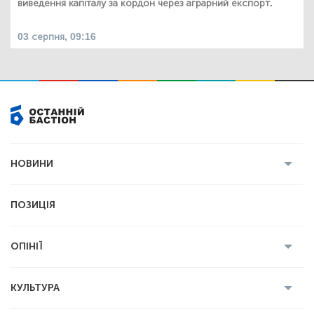
виведення капіталу за кордон через аграрний експорт.
03 серпня, 09:16
НОВИНИ
Усі новини
Кримінал
Полтава
ПОЗИЦІЯ
Політика
Війна
Світ
ОПІНІЇ
Економіка
Спорт
Головред
Володимир Бойко
Ростислав
КУЛЬТУРА
Мартинюк
Геннадій Сікалов
Ігор Лядський