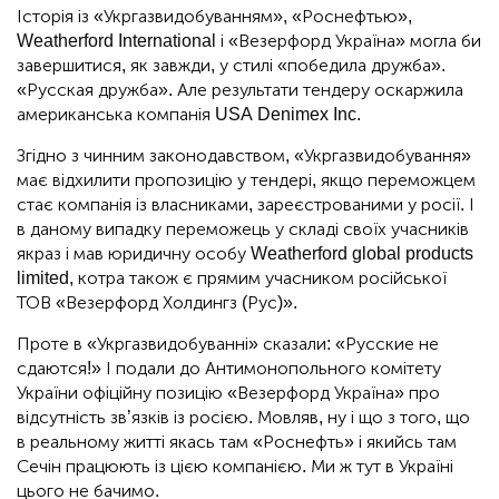
Історія із «Укргазвидобуванням», «Роснефтью»,
Weatherford International і «Везерфорд Україна» могла би
завершитися, як завжди, у стилі «победила дружба».
«Русская дружба». Але результати тендеру оскаржила
американська компанія USA Denimex Inc.
Згідно з чинним законодавством, «Укргазвидобування»
має відхилити пропозицію у тендері, якщо переможцем
стає компанія із власниками, зареєстрованими у росії. І
в даному випадку переможець у складі своїх учасників
якраз і мав юридичну особу Weatherford global products
limited, котра також є прямим учасником російської
ТОВ «Везерфорд Холдингз (Рус)».
Проте в «Укргазвидобуванні» сказали: «Русские не
сдаются!» І подали до Антимонопольного комітету
України офіційну позицію «Везерфорд Україна» про
відсутність зв’язків із росією. Мовляв, ну і що з того, що
в реальному житті якась там «Роснефть» і якийсь там
Сечін працюють із цією компанією. Ми ж тут в Україні
цього не бачимо.