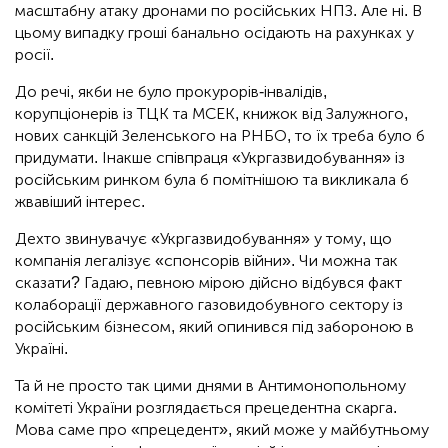
масштабну атаку дронами по російських НПЗ. Але ні. В
цьому випадку гроші банально осідають на рахунках у
росії.
До речі, якби не було прокурорів-інвалідів,
корупціонерів із ТЦК та МСЕК, книжок від Залужного,
нових санкцій Зеленського на РНБО, то їх треба було б
придумати. Інакше співпраця «Укргазвидобування» із
російським ринком була б помітнішою та викликала б
жвавіший інтерес.
Дехто звинувачує «Укргазвидобування» у тому, що
компанія легалізує «спонсорів війни». Чи можна так
сказати? Гадаю, певною мірою дійсно відбувся факт
колаборації державного газовидобувного сектору із
російським бізнесом, який опинився під забороною в
Україні.
Та й не просто так цими днями в Антимонопольному
комітеті України розглядається прецедентна скарга.
Мова саме про «прецедент», який може у майбутньому