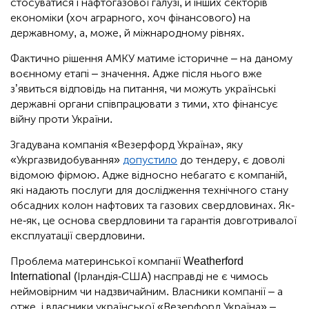
стосуватися і нафтогазової галузі, й інших секторів
економіки (хоч аграрного, хоч фінансового) на
державному, а, може, й міжнародному рівнях.
Фактично рішення АМКУ матиме історичне – на даному
воєнному етапі – значення. Адже після нього вже
з’явиться відповідь на питання, чи можуть українські
державні органи співпрацювати з тими, хто фінансує
війну проти України.
Згадувана компанія «Везерфорд Україна», яку
«Укргазвидобування»
допустило
до тендеру, є доволі
відомою фірмою. Адже відносно небагато є компаній,
які надають послуги для дослідження технічного стану
обсадних колон нафтових та газових свердловинах. Як-
не-як, це основа свердловини та гарантія довготривалої
експлуатації свердловини.
Проблема материнської компанії Weatherford
International (Ірландія-США) насправді не є чимось
неймовірним чи надзвичайним. Власники компанії – а
отже, і власники української «Везерфорд Україна» –