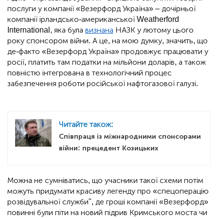
послуги у компанії «Везерфорд Україна» – дочірньої
компанії ірландсько-американської Weatherford
International, яка була
визнана
НАЗК у лютому цього
року спонсором війни. А це, на мою думку, значить, що
де-факто «Везерфорд Україна» продовжує працювати у
росії, платить там податки на мільйони доларів, а також
повністю інтегрована в технологічний процес
забезпечення роботи російської нафтогазової галузі.
Читайте також:
Співпраця із міжнародними спонсорами
війни: прецедент Козицьких
Можна не сумніватись, що учасники такої схеми потім
можуть придумати красиву легенду про «спецоперацію
розвідувальної служби", де гроші компанії «Везерфорд»
повинні були піти на новий підрив Кримського моста чи