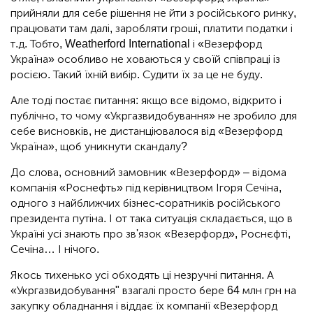
прийняли для себе рішення не йти з російського ринку,
працювати там далі, заробляти гроші, платити податки і
т.д. Тобто, Weatherford International і «Везерфорд
Україна» особливо не ховаються у своїй співпраці із
росією. Такий їхній вибір. Судити їх за це не буду.
Але тоді постає питання: якщо все відомо, відкрито і
публічно, то чому «Укргазвидобування» не зробило для
себе висновків, не дистанціювалося від «Везерфорд
Україна», щоб уникнути скандалу?
До слова, основний замовник «Везерфорд» – відома
компанія «Роснефть» під керівництвом Ігоря Сечіна,
одного з найближчих бізнес-соратників російського
президента путіна. І от така ситуація складається, що в
Україні усі знають про зв'язок «Везерфорд», Роснєфті,
Сечіна… І нічого.
Якось тихенько усі обходять ці незручні питання. А
«Укргазвидобування" взагалі просто бере 64 млн грн на
закупку обладнання і віддає їх компанії «Везерфорд