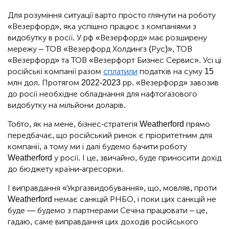
Для розуміння ситуації варто просто глянути на роботу
«Везерфорд», яка успішно працює з компаніями з
видобутку в росії. У рф «Везерфорд» має розширену
мережу – ТОВ «Везерфорд Холдингз (Рус)», ТОВ
«Везерфорд» та ТОВ «Везерфорт Бизнес Сервис». Усі ці
російські компанії разом
сплатили
податків на суму 15
млн дол. Протягом 2022-2023 рр. «Везерфорд» завозив
до росії необхідне обладнання для нафтогазового
видобутку на мільйони доларів.
Тобто, як на мене, бізнес-стратегія Weatherford прямо
передбачає, що російський ринок є пріоритетним для
компанії, а тому ми і далі будемо бачити роботу
Weatherford у росії. І це, звичайно, буде приносити дохід
до бюджету країни-агресорки.
І виправдання «Укргазвидобування», що, мовляв, проти
Weatherford немає санкцій РНБО, і поки цих санкцій не
буде — будемо з партнерами Сечіна працювати – це,
гадаю, саме виправдання цих доходів російського