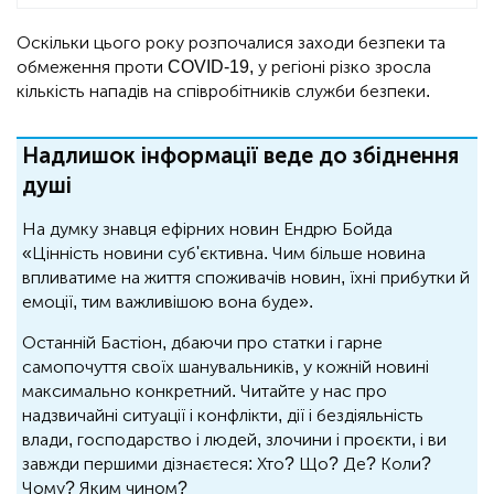
Оскільки цього року розпочалися заходи безпеки та
обмеження проти COVID-19, у регіоні різко зросла
кількість нападів на співробітників служби безпеки.
Надлишок інформації веде до збіднення
душі
На думку знавця ефірних новин Ендрю Бойда
«Цінність новини суб'єктивна. Чим більше новина
впливатиме на життя споживачів новин, їхні прибутки й
емоції, тим важливішою вона буде».
Останній Бастіон, дбаючи про статки і гарне
самопочуття своїх шанувальників, у кожній новині
максимально конкретний. Читайте у нас про
надзвичайні ситуації і конфлікти, дії і бездіяльність
влади, господарство і людей, злочини і проєкти, і ви
завжди першими дізнаєтеся: Хто? Що? Де? Коли?
Чому? Яким чином?