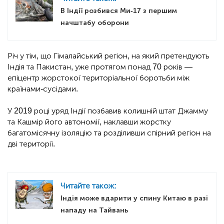
В Індії розбився Ми-17 з першим
начштабу оборони
Річ у тім, що Гімалайський регіон, на який претендують
Індія та Пакистан, уже протягом понад 70 років —
епіцентр жорстокої територіальної боротьби між
країнами-сусідами.
У 2019 році уряд Індії позбавив колишній штат Джамму
та Кашмір його автономії, наклавши жорстку
багатомісячну ізоляцію та розділивши спірний регіон на
дві території.
Читайте також:
Індія може вдарити у спину Китаю в разі
нападу на Тайвань