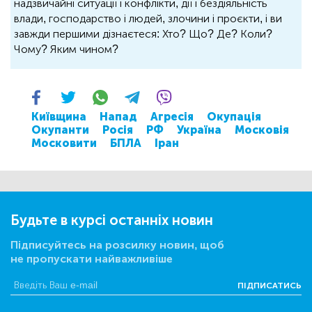
надзвичайні ситуації і конфлікти, дії і бездіяльність
влади, господарство і людей, злочини і проєкти, і ви
завжди першими дізнаєтеся: Хто? Що? Де? Коли?
Чому? Яким чином?
Київщина
Напад
Агресія
Окупація
Окупанти
Росія
РФ
Україна
Московія
Московити
БПЛА
Іран
Будьте в курсі останніх новин
Підписуйтесь на розсилку новин, щоб
не пропускати найважливіше
ПІДПИСАТИСЬ