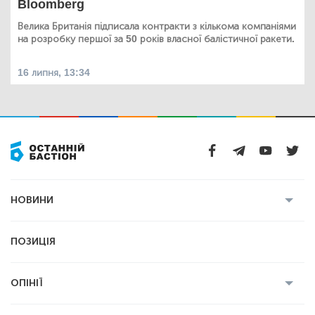
Bloomberg
Велика Британія підписала контракти з кількома компаніями
на розробку першої за 50 років власної балістичної ракети.
16 липня, 13:34
НОВИНИ
Усі новини
Кримінал
Полтава
ПОЗИЦІЯ
Політика
Війна
Світ
ОПІНІЇ
Економіка
Спорт
Головред
Володимир Бойко
Ростислав