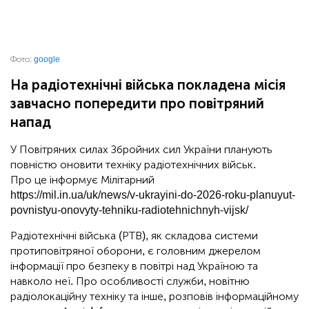
Фото:
google
На радіотехнічні війська покладена місія
завчасно попередити про повітряний
напад
У Повітряних силах Збройних сил України планують
повністю оновити техніку радіотехнічних військ.
Про це інформує Мілітарний
https://mil.in.ua/uk/news/v-ukrayini-do-2026-roku-planuyut-
povnistyu-onovyty-tehniku-radiotehnichnyh-vijsk/
Радіотехнічні війська (РТВ), як складова системи
протиповітряної оборони, є головним джерелом
інформації про безпеку в повітрі над Україною та
навколо неї. Про особливості служби, новітню
радіолокаційну техніку та інше, розповів інформаційному