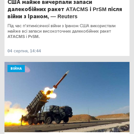
США майже вичерпали запаси
далекобійних ракет ATACMS і PrSM після
війни з Іраном, — Reuters
Під час п’ятимісячної війни з Іраном США використали
майже всі запаси високоточних далекобійних ракет
ATACMS і PrSM.
04 серпня, 14:44
ВІЙНА