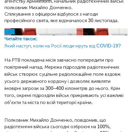
агентству АрміяInform, начальник радіотехнічних військ
полковник Михайло Донченко.
Спілкування з офіцером відбулося з нагоди
професійного свята, яке відзначалося 30 листопада.
СВІТ
Читайте також:
Який наступ, коли на Росії люди мруть від COVID-19?
На РТВ покладена місія завчасно попередити про
повітряний напад. Мережа підрозділів радіотехнічних
військ створює суцільне радіолокаційне поле вздовж
усього державного кордону і дозволяє виявляти
імовірні загрози за 300–400 кілометрів до нього. Крім
того, окремі підрозділи військ прикривають усі важливі
об’єкти та міста по всій території країни.
Полковник Михайло Донченко, повідомив, що
радіотехнічні війська сьогодні озброєні на 100%,