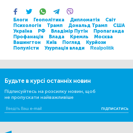
Блоги
Геополітика
Дипломатія
Світ
Психологія
Трамп
Дональд Трамп
США
Україна
РФ
Владімір Путін
Пропаганда
Профанація
Влада
Кремль
Москва
Вашингтон
Київ
Погляд
Курйози
Популісти
Узурпація влади
Realpolitik
Будьте в курсі останніх новин
Підписуйтесь на розсилку новин, щоб
не пропускати найважливіше
ПІДПИСАТИСЬ