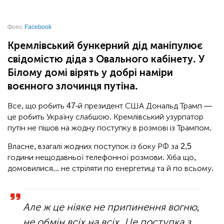
Фото:
Facebook
Кремлівський бункерний дід маніпулює
свідомістю діда з Овального кабінету. У
Білому домі вірять у добрі наміри
воєнного злочинця путіна.
Все, що робить 47-й президент США Дональд Трамп —
це робить Україну слабшою. Кремлівський узурпатор
путін не пішов на жодну поступку в розмові із Трампом.
Власне, взагалі жодних поступок із боку РФ за 2,5
години нещодавньої телефонної розмови. Хіба що,
домовилися... не стріляти по енергетиці та й по всьому.
Але ж це ніяке не припинення вогню,
не обмін всіх на всіх. Це поступка з