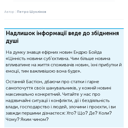
Автор :
Петро Шуклінов
Надлишок інформації веде до збіднення
душі
На думку знавця ефірних новин Ендрю Бойда
«Цінність новини суб'єктивна. Чим більше новина
впливатиме на життя споживачів новин, їхні прибутки й
емоції, тим важливішою вона буде».
Останній Бастіон, дбаючи про статки і гарне
самопочуття своїх шанувальників, у кожній новині
максимально конкретний. Читайте у нас про
надзвичайні ситуації і конфлікти, дії і бездіяльність
влади, господарство і людей, злочини і проєкти, і ви
завжди першими дізнаєтеся: Хто? Що? Де? Коли?
Чому? Яким чином?