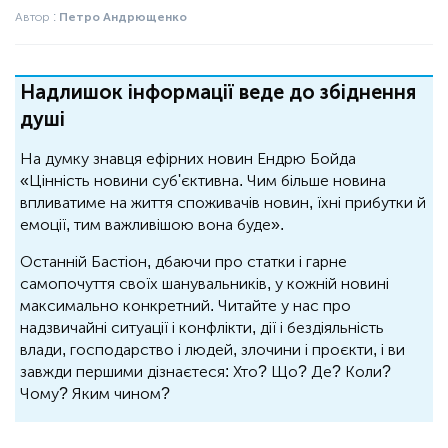
Автор :
Петро Андрющенко
Надлишок інформації веде до збіднення
душі
На думку знавця ефірних новин Ендрю Бойда
«Цінність новини суб'єктивна. Чим більше новина
впливатиме на життя споживачів новин, їхні прибутки й
емоції, тим важливішою вона буде».
Останній Бастіон, дбаючи про статки і гарне
самопочуття своїх шанувальників, у кожній новині
максимально конкретний. Читайте у нас про
надзвичайні ситуації і конфлікти, дії і бездіяльність
влади, господарство і людей, злочини і проєкти, і ви
завжди першими дізнаєтеся: Хто? Що? Де? Коли?
Чому? Яким чином?