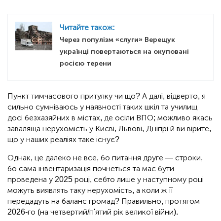
Читайте також:
Через популізм «слуги» Верещук
українці повертаються на окуповані
росією терени
Пункт тимчасового притулку чи що? А далі, відверто, я
сильно сумніваюсь у наявності таких шкіл та училищ
досі безхазяйних в містах, де осіли ВПО; можливо якась
заваляща нерухомість у Києві, Львові, Дніпрі й ви вірите,
що у наших реаліях таке існує?
Однак, це далеко не все, бо питання друге — строки,
бо сама інвентаризація почнеться та має бути
проведена у 2025 році, себто лише у наступному році
можуть виявлять таку нерухомість, а коли ж її
передадуть на баланс громад? Правильно, протягом
2026-го (на четвертий/п'ятий рік великої війни).