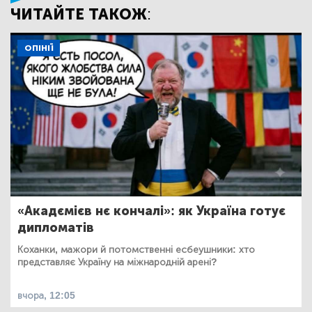
ЧИТАЙТЕ ТАКОЖ:
ОПІНІЇ
«Акадємієв нє кончалі»: як Україна готує
дипломатів
Коханки, мажори й потомственні есбеушники: хто
представляє Україну на міжнародній арені?
вчора, 12:05