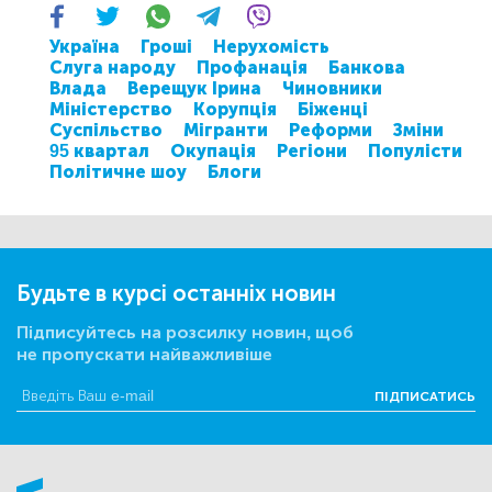
Україна
Гроші
Нерухомість
Слуга народу
Профанація
Банкова
Влада
Верещук Ірина
Чиновники
Міністерство
Корупція
Біженці
Суспільство
Мігранти
Реформи
Зміни
95 квартал
Окупація
Регіони
Популісти
Політичне шоу
Блоги
Будьте в курсі останніх новин
Підписуйтесь на розсилку новин, щоб
не пропускати найважливіше
ПІДПИСАТИСЬ