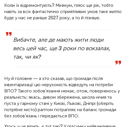
Коли їх відремонтують? Мінімум, плюс ще рік, тобто
навіть за всіх фантастично сприятливих умов таке житло
буде у нас не раніше 2027 року, а то й пізніше.
Вибачте, але де мають жити люди
весь цей час, ще 3 роки по вокзалах,
так, чи як?
Ну й головне — а хто сказав, що громади після
інвентаризації цю нерухомість відведуть на потреби
ВПО? Такого зобов'язання немає, отож, повернімось у
реальність: якась, дивом збережена, школа нічия та
пуста у гарному стані у Києві, Львові, Дніпрі (оберіть
потрібне місто) раптом потрапляє на баланс громади
без зобов'язань і передається ВПО.
Хтось у це вірить, є тут такі? У підсумку найважливіше