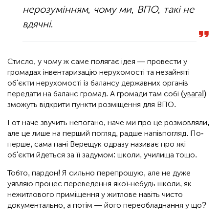
нерозумінням, чому ми, ВПО, такі не
вдячні.
Стисло, у чому ж саме полягає ідея — провести у
громадах інвентаризацію нерухомості та незайняті
об'єкти нерухомості із балансу державних органів
передати на баланс громад. А громади там собі (
увага!
)
зможуть відкрити пункти розміщення для ВПО.
І от наче звучить непогано, наче ми про це розмовляли,
але це лише на перший погляд, радше напівпогляд. По-
перше, сама пані Верещук одразу називає про які
об'єкти йдеться за її задумом: школи, училища тощо.
Тобто, пардон! Я сильно перепрошую, але не дуже
уявляю процес переведення якої-небудь школи, як
нежитлового приміщення у житлове навіть чисто
документально, а потім — його переобладнання у що?