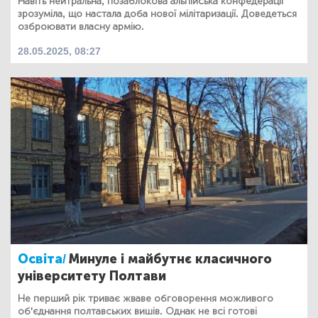
Навіть нейтральна, позаблокова альпійська конфедерації
зрозуміла, що настала доба нової мілітаризації. Доведеться
озброювати власну армію.
28.05.2025, 08:27
Освіта/
Минуле і майбутнє класичного
університету Полтави
Не перший рік триває жваве обговорення можливого
об'єднання полтавських вишів. Однак не всі готові