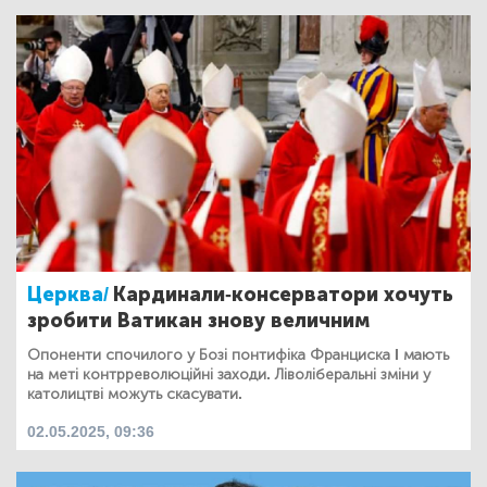
Церква/
Кардинали-консерватори хочуть
зробити Ватикан знову величним
Опоненти спочилого у Бозі понтифіка Франциска I мають
на меті контрреволюційні заходи. Ліволіберальні зміни у
католицтві можуть скасувати.
02.05.2025, 09:36