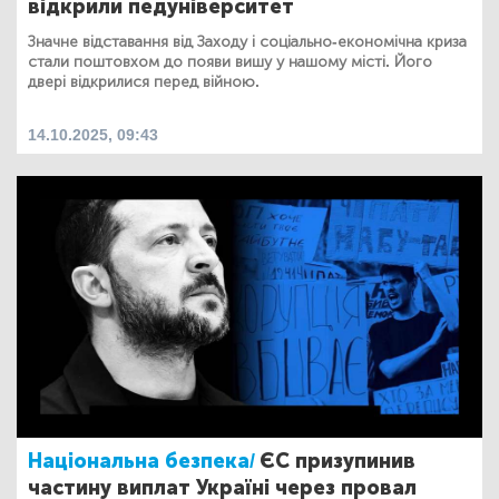
відкрили педуніверситет
Значне відставання від Заходу і соціально-економічна криза
стали поштовхом до появи вишу у нашому місті. Його
двері відкрилися перед війною.
14.10.2025, 09:43
Національна безпека/
ЄС призупинив
частину виплат Україні через провал