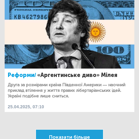
Реформи/
«Аргентинське диво» Мілея
Друга за розмірами країна Південної Америки — наочний
приклад втілення у життя правих лібертаріанських ідей.
Україні подібне лише сниться.
25.04.2025, 07:10
Показати більше