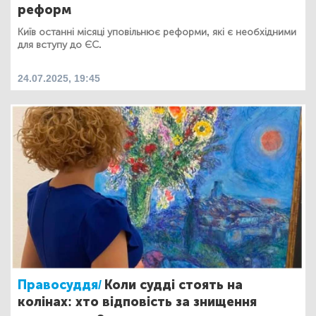
реформ
Київ останні місяці уповільнює реформи, які є необхідними
для вступу до ЄС.
24.07.2025, 19:45
Правосуддя/
Коли судді стоять на
колінах: хто відповість за знищення