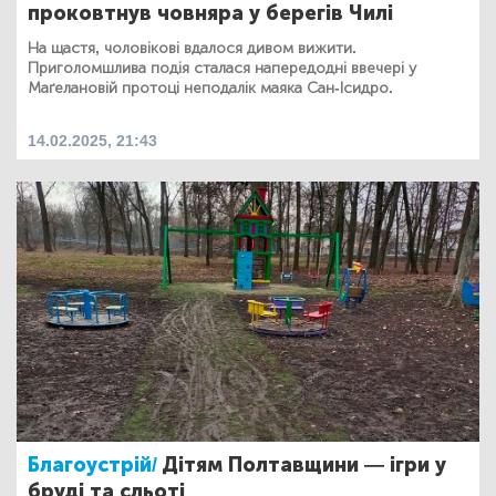
проковтнув човняра у берегів Чилі
На щастя, чоловікові вдалося дивом вижити.
Приголомшлива подія сталася напередодні ввечері у
Маґелановій протоці неподалік маяка Сан-Ісидро.
14.02.2025, 21:43
Благоустрій/
Дітям Полтавщини — ігри у
бруді та сльоті