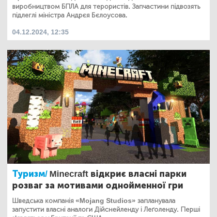
виробництвом БПЛА для терористів. Запчастини підвозять
підлеглі міністра Андрєя Бєлоусова.
04.12.2024, 12:35
Туризм/
Minecraft відкриє власні парки
розваг за мотивами однойменної гри
Шведська компанія «Mojang Studios» запланувала
запустити власні аналоги Дійснейленду і Леґоленду. Перші