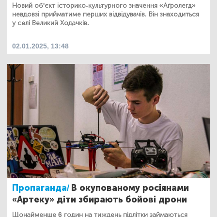
Новий об'єкт історико-культурного значення «Аґролегд»
невдовзі прийматиме перших відвідувачів. Він знаходиться
у селі Великий Ходачків.
02.01.2025, 13:48
Пропаганда/
В окупованому росіянами
«Артеку» діти збирають бойові дрони
Щонайменше 6 годин на тиждень підлітки займаються