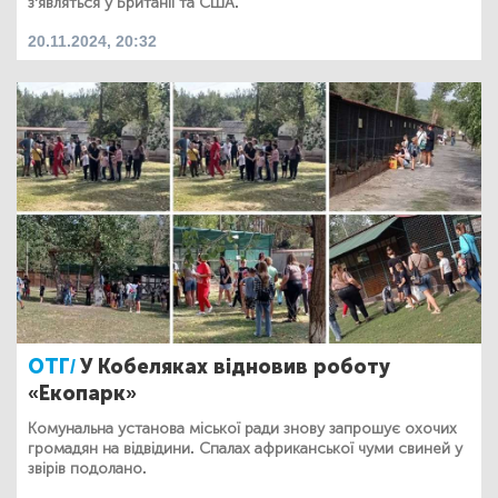
з'являться у Британії та США.
20.11.2024, 20:32
ОТГ/
У Кобеляках відновив роботу
«Екопарк»
Комунальна установа міської ради знову запрошує охочих
громадян на відвідини. Спалах африканської чуми свиней у
звірів подолано.