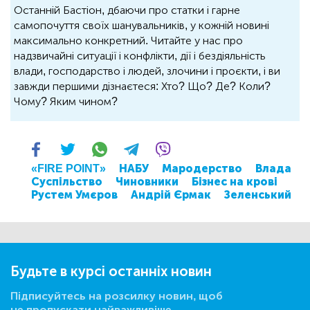
Останній Бастіон, дбаючи про статки і гарне
самопочуття своїх шанувальників, у кожній новині
максимально конкретний. Читайте у нас про
надзвичайні ситуації і конфлікти, дії і бездіяльність
влади, господарство і людей, злочини і проєкти, і ви
завжди першими дізнаєтеся: Хто? Що? Де? Коли?
Чому? Яким чином?
«FIRE POINT»
НАБУ
Мародерство
Влада
Суспільство
Чиновники
Бізнес на крові
Рустем Умєров
Андрій Єрмак
Зеленський
Будьте в курсі останніх новин
Підписуйтесь на розсилку новин, щоб
не пропускати найважливіше