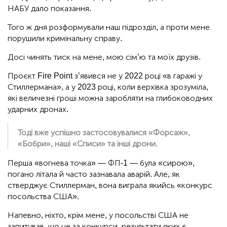
НАБУ дало показання.
Того ж дня розформували наш підрозділ, а проти мене
порушили кримінальну справу.
Досі чинять тиск на мене, мою сім’ю та моїх друзів.
Проєкт Fire Point з’явився не у 2022 році «в гаражі у
Стиллермана», а у 2023 році, коли верхівка зрозуміла,
які величезні гроші можна заробляти на глибоководних
ударних дронах.
Тоді вже успішно застосовувалися «Форсаж»,
«Бобри», наші «Списи» та інші дрони.
Перша «вогнева точка» — ФП-1 — була «сирою»,
погано літала й часто зазнавала аварій. Але, як
стверджує Стиллерман, вона виграла якийсь «конкурс
посольства США».
Напевно, ніхто, крім мене, у посольстві США не
запитував, що це за конкурси, результати яких є