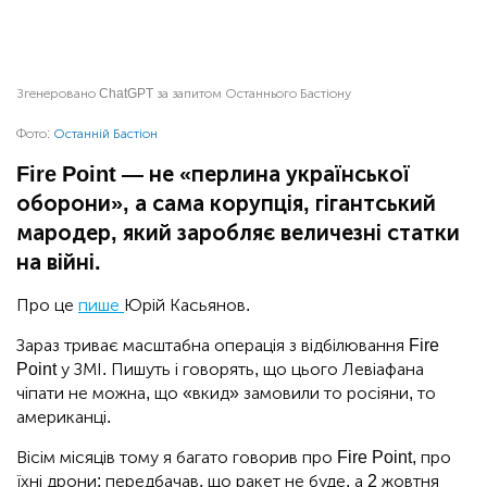
Згенеровано ChatGPT за запитом Останнього Бастіону
Фото:
Останній Бастіон
Fire Point — не «перлина української
оборони», а сама корупція, гігантський
мародер, який заробляє величезні статки
на війні.
Про це
пише
Юрій Касьянов.
Зараз триває масштабна операція з відбілювання Fire
Point у ЗМІ. Пишуть і говорять, що цього Левіафана
чіпати не можна, що «вкид» замовили то росіяни, то
американці.
Вісім місяців тому я багато говорив про Fire Point, про
їхні дрони; передбачав, що ракет не буде, а 2 жовтня