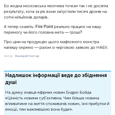
Бо жодна московська «вогнева точка» так і не досягла
результату, хоча за рік вони запустили тисячі дронів на
сотні мільйонів доларів.
А тепер скажіть: Fire Point реально працює на нашу
перемогу чи його головна мета — гроші?
Про ціни на продукцію цього мафіозного монстра
напишу окремо — разом із черговою заявою до НАБУ.
Автор :
Валерій Гонтар
Надлишок інформації веде до збіднення
душі
На думку знавця ефірних новин Ендрю Бойда
«Цінність новини суб'єктивна. Чим більше новина
впливатиме на життя споживачів новин, їхні прибутки й
емоції, тим важливішою вона буде».