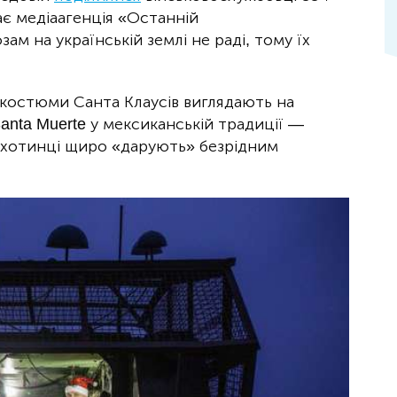
є медіаагенція «Останній
ам на українській землі не раді, тому їх
 костюми Санта Клаусів виглядають на
anta Muerte у мексиканській традиції —
 піхотинці щиро «дарують» безрідним