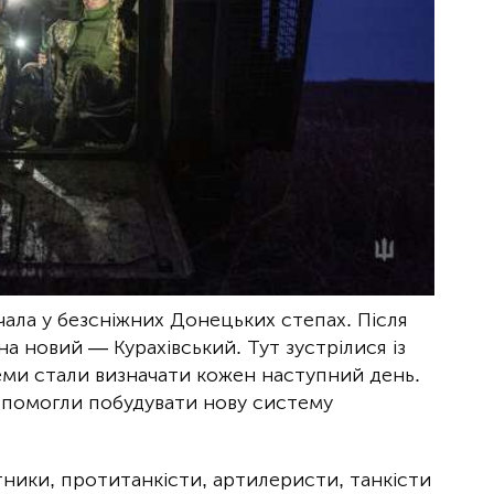
ічала у безсніжних Донецьких степах. Після
а новий — Курахівський. Тут зустрілися із
еми стали визначати кожен наступний день.
допомогли побудувати нову систему
ники, протитанкісти, артилеристи, танкісти