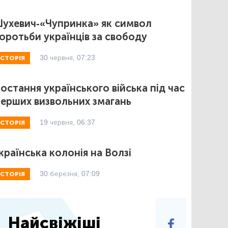
ухевич-«Чупринка» як символ
оротьби українців за свободу
30 червня, 07:23
ІСТОРІЯ
остання українського війська під час
ерших визвольних змагань
19 червня, 06:37
ІСТОРІЯ
країнська колонія на Волзі
30 березня, 07:09
ІСТОРІЯ
Найсвіжіші