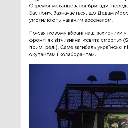
Окремої механізованої бригади, переда
Бастіон». Зазначається, що Дєдам Мороз
умогилюють наявним арсеналом.
По-святковому вбрані наші захисники у
фронті як вітчизняна «свята смерть» (S
прим. ред.). Саме загибель українські
окупантам і колаборантам.