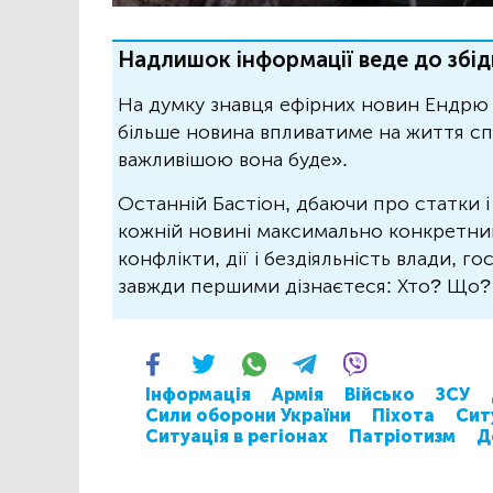
Надлишок інформації веде до збід
На думку знавця ефірних новин Ендрю 
більше новина впливатиме на життя спо
важливішою вона буде».
Останній Бастіон, дбаючи про статки і
кожній новині максимально конкретний.
конфлікти, дії і бездіяльність влади, г
завжди першими дізнаєтеся: Хто? Що
Інформація
Армія
Військо
ЗСУ
Сили оборони України
Піхота
Сит
Ситуація в регіонах
Патріотизм
Д