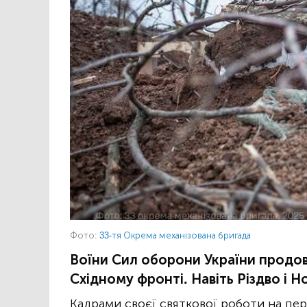
Фото:
33-тя Окрема механізована бригада
Воїни Сил оборони України продо
Східному фронті. Навіть Різдво і Но
Кадрами своєї святкової роботи на пе