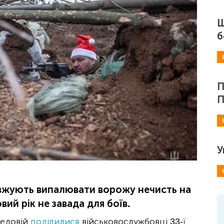
Ш
б
П
П
У
вжують випалювати ворожу нечисть на
вий рік не завада для боїв.
редовій
поділилися
військовослужбовці 33-ї