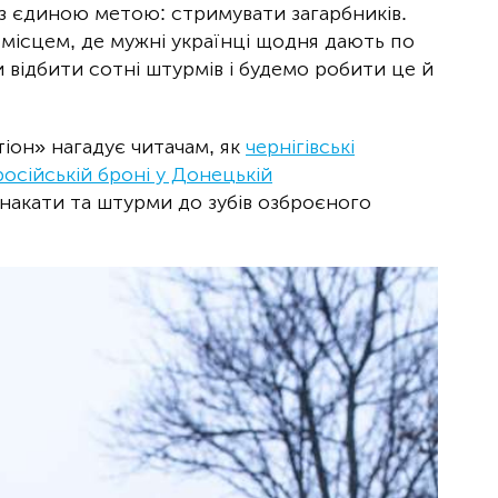
з єдиною метою: стримувати загарбників.
місцем, де мужні українці щодня дають по
відбити сотні штурмів і будемо робити це й
тіон» нагадує читачам, як
чернігівські
осійській броні у Донецькій
накати та штурми до зубів озброєного