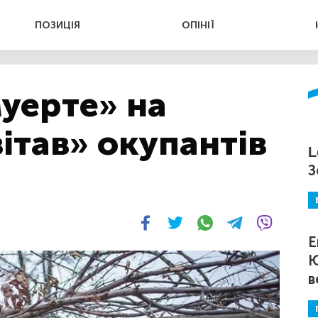
ПОЗИЦІЯ
ОПІНІЇ
муерте» на
ітав» окупантів
L
З
Е
Ю
в