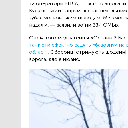
та оператори БПЛА, — всі спрацювали 
Курахівський напрямок став пекельним 
зубах московським нелюдам. Ми змогли 
надалі», — заявили воїни 33-ї ОМБр.
Опріч того медіаагенція «Останній Бас
танкісти ефектно садять «бавовну» на р
області
. Оборонці стримують щоденні 
ворога, але є нюанс.