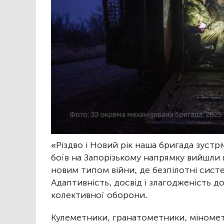
«Різдво і Новий рік наша бригада зустр
боїв на Запорізькому напрямку вийшли н
новим типом війни, де безпілотні сист
Адаптивність, досвід і злагодженість 
колективної оборони.
Кулеметники, гранатометники, міномет