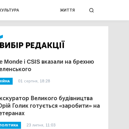
КУЛЬТУРА
ЖИТТЯ
ВИБІР РЕДАКЦІЇ
e Monde і CSIS вказали на брехню
еленського
01 серпня, 18:28
ВІЙНА
кскуратор Великого будівництва
рій Голик готується «заробити» на
етеранах
23 липня, 11:03
ПОЛІТИКА