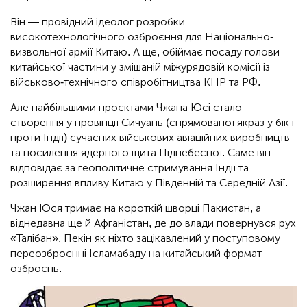
Він — провідний ідеолог розробки
високотехнологічного озброєння для Національно-
визвольної армії Китаю. А ще, обіймає посаду голови
китайської частини у змішаній міжурядовій комісії із
військово-технічного співробітництва КНР та РФ.
Але найбільшими проєктами Чжана Юсі стало
створення у провінції Сичуань (спрямованої якраз у бік і
проти Індії) сучасних військових авіаційних виробництв
та посилення ядерного щита Піднебесної. Саме він
відповідає за геополітичне стримування Індії та
розширення впливу Китаю у Південній та Середній Азії.
Чжан Юся тримає на короткій шворці Пакистан, а
віднедавна ще й Афґаністан, де до влади повернувся рух
«Талібан». Пекін як ніхто зацікавлений у поступовому
переозброєнні Ісламабаду на китайський формат
озброєнь.