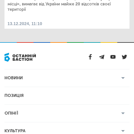
місці», вимагає від України майже 20 відсотків своєї
території
13.12.2024, 11:10
НОВИНИ
Усі новини
Кримінал
Полтава
ПОЗИЦІЯ
Політика
Війна
Світ
ОПІНІЇ
Економіка
Спорт
Головред
Володимир Бойко
Ростислав
КУЛЬТУРА
Мартинюк