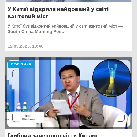
У Китаї відкрили найдовший у світі
вантовий міст
У Китаї був відкритий найдовший у світі вантовий міст —
South China Morning Post.
12.09.2025, 10:46
ПОЛІТИКА
Глибока занепокоєність Китаю