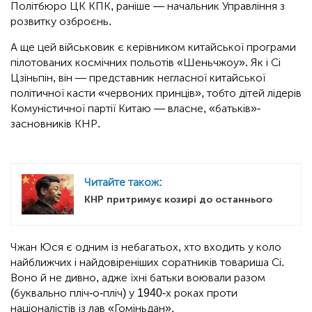
Політбюро ЦК КПК, раніше — начальник Управління з
розвитку озброєнь.
А ще цей військовик є керівником китайської програми
пілотованих космічних польотів «Шеньчжоу». Як і Сі
Цзіньпін, він — представник негласної китайської
політичної касти «червоних принців», тобто дітей лідерів
Комуністичної партії Китаю — власне, «батьків»-
засновників КНР.
Читайте також:
КНР притримує козирі до останнього
Чжан Юся є одним із небагатьох, хто входить у коло
найближчих і найдовіреніших соратників товариша Сі.
Воно й не дивно, адже їхні батьки воювали разом
(буквально пліч-о-пліч) у 1940-х роках проти
націоналістів із лав «Гоміньдан».