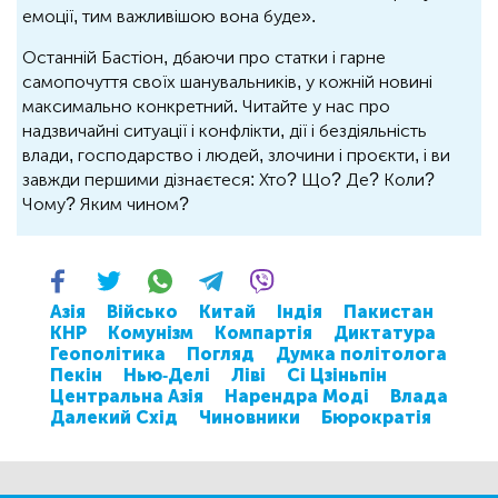
емоції, тим важливішою вона буде».
Останній Бастіон, дбаючи про статки і гарне
самопочуття своїх шанувальників, у кожній новині
максимально конкретний. Читайте у нас про
надзвичайні ситуації і конфлікти, дії і бездіяльність
влади, господарство і людей, злочини і проєкти, і ви
завжди першими дізнаєтеся: Хто? Що? Де? Коли?
Чому? Яким чином?
Азія
Військо
Китай
Індія
Пакистан
КНР
Комунізм
Компартія
Диктатура
Геополітика
Погляд
Думка політолога
Пекін
Нью-Делі
Ліві
Сі Цзіньпін
Центральна Азія
Нарендра Моді
Влада
Далекий Схід
Чиновники
Бюрократія