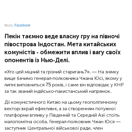
Фото:
Facebook
Пекін таємно веде власну гру на півночі
півострова Індостан. Мета китайських
комуністів - обмежити вплив і вагу своїх
опонентів із Нью-Делі.
«Хто цей міцний та грізний старигань?». — На знімку
вище бачимо генерал-полковника Чжана Юсі, якому у
липні виповниться 75 років, і саме він відповідає у КНР
за так званий індійсько-пакистанський напрямок.
Дії комуністичного Китаю на цьому геополітичному
векторі вкрай ефективні, а за створенням потужної
платформи впливу у Південній та Середній Азії стоїть
малопомітна особа. Генерал-полковник Чжан Юся —
заступник Центральної військової ради, член