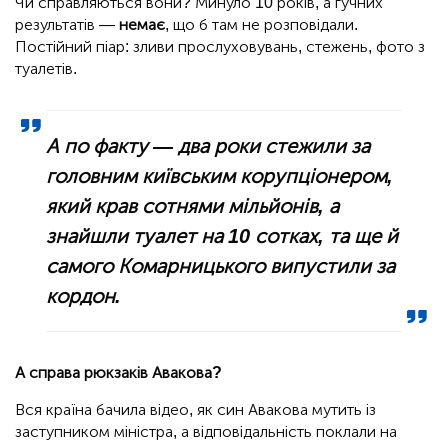
Чи справляються вони? Минуло 10 років, а гучних
результатів —
немає
, що б там не розповідали.
Постійний піар: зливи прослуховувань, стежень, фото з
туалетів.
А по факту — два роки стежили за
головним київським корупціонером,
який крав сотнями мільйонів, а
знайшли туалет на 10 сотках, та ще й
самого Комарницького випустили за
кордон.
А справа рюкзаків Авакова?
Вся країна бачила відео, як син Авакова мутить із
заступником міністра, а відповідальність поклали на