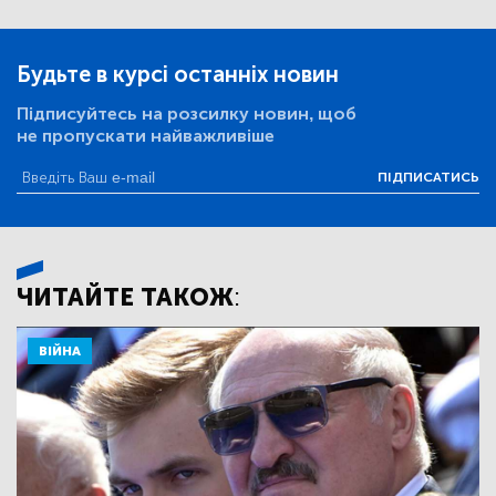
Будьте в курсі останніх новин
Підписуйтесь на розсилку новин, щоб
не пропускати найважливіше
ПІДПИСАТИСЬ
ЧИТАЙТЕ ТАКОЖ:
ВІЙНА