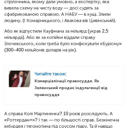
стрілочника, якому дали умовно, а експертку, яка
вивела схему на чисту воду — досі судять за
сфабрикованою справою. А НАБУ — в кущі. Злили
людину. (І Комарницького, і Авакова вів Цивінський).
Або як відпустили Кауфмана за мільярд (украв 2,5
мільярда). Або як за копійки віддали справу
Злочевського, коли треба було конфіскувати «Бурісму»
(300–400 мільйонів доларів на рік).
Читайте також:
Комерціалізації правосуддя. Як
Зеленський продає індульгенції від
правосуддя
А справа Колі Мартиненка? 10 років розслідують. А
«Роттердам+»? І так — по більшості справ. Безкінечна
імбурдея і тягомотина під соусом піару. Та й навіщо