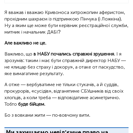
Я вважав і вважаю Кривоноса хитрожопим аферистом,
прохідним шахраєм із підтримкою Пінчука (і Ложкіна).
Ну а яким ще може бути керівник реєстраційної служби,
митник і начальник ДАБІ?
Але важливо не це.
Важливо, що
в НАБУ почались справжні зрушення
. І я
зрозумів: таким і має бути справжній директор НАБУ —
не «лицар без страху і докору», а отаке от паскудство,
яке вимагатиме результату.
А отже — вербуватиме не тільки стукачів, а й суддів,
прокурорів, «сусідів», відганятиме СБУшників від своїх
хлопців, а коли треба — відповідатиме асиметрично.
Тобто
буде бійцем
.
Бо з вовками жити — по-вовчому вити.
Ми захищаємо невід'ємне право на