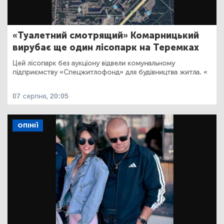
«Туалетний смотрящий» Комарницький
вирубає ще один лісопарк на Теремках
Цей лісопарк без аукціону відвели комунальному
підприємству «Спецжитлофонд» для будівництва житла. «
07 серпня, 20:05
ОПІНІЇ