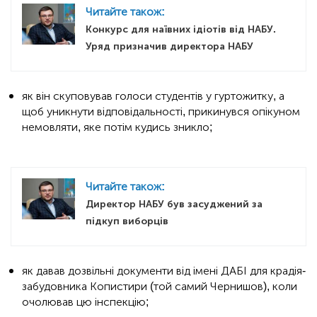
Читайте також:
Конкурс для наївних ідіотів від НАБУ.
Уряд призначив директора НАБУ
як він скуповував голоси студентів у гуртожитку, а
щоб уникнути відповідальності, прикинувся опікуном
немовляти, яке потім кудись зникло;
Читайте також:
Директор НАБУ був засуджений за
підкуп виборців
як давав дозвільні документи від імені ДАБІ для крадія-
забудовника Копистири (той самий Чернишов), коли
очолював цю інспекцію;