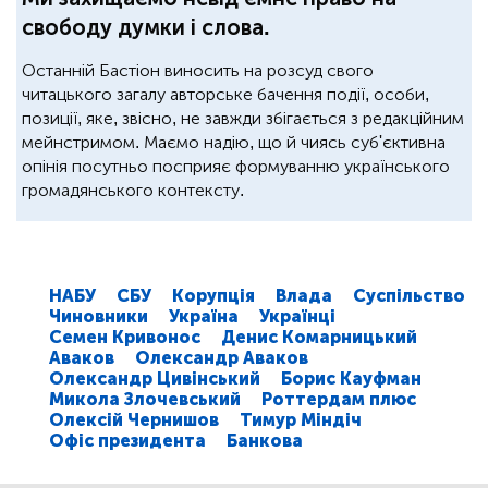
свободу думки і слова.
Останній Бастіон виносить на розсуд свого
читацького загалу авторське бачення події, особи,
позиції, яке, звісно, не завжди збігається з редакційним
мейнстримом. Маємо надію, що й чиясь суб'єктивна
опінія посутньо посприяє формуванню українського
громадянського контексту.
НАБУ
СБУ
Корупція
Влада
Суспільство
Чиновники
Україна
Українці
Семен Кривонос
Денис Комарницький
Аваков
Олександр Аваков
Олександр Цивінський
Борис Кауфман
Микола Злочевський
Роттердам плюс
Олексій Чернишов
Тимур Міндіч
Офіс президента
Банкова