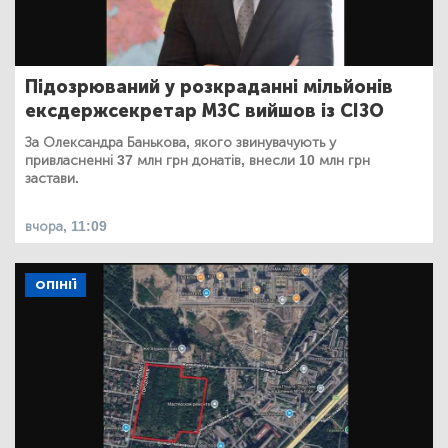
Підозрюваний у розкраданні мільйонів
ексдержсекретар МЗС вийшов із СІЗО
За Олександра Банькова, якого звинувачують у
привласненні 37 млн грн донатів, внесли 10 млн грн
застави.
вчора, 11:09
ОПІНІЇ