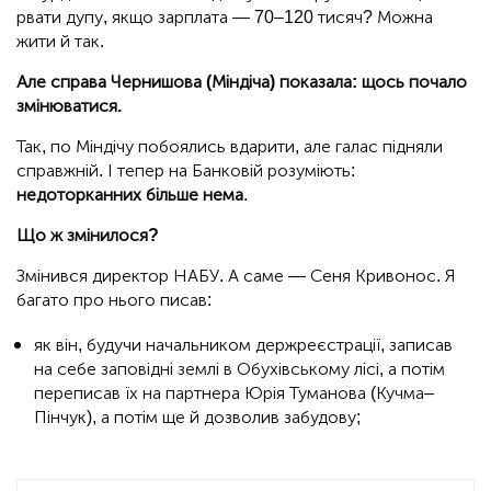
рвати дупу, якщо зарплата — 70–120 тисяч? Можна
жити й так.
Але справа Чернишова (Міндіча) показала: щось почало
змінюватися.
Так, по Міндічу побоялись вдарити, але галас підняли
справжній. І тепер на Банковій розуміють:
недоторканних більше нема
.
Що ж змінилося?
Змінився директор НАБУ. А саме — Сеня Кривонос. Я
багато про нього писав:
як він, будучи начальником держреєстрації, записав
на себе заповідні землі в Обухівському лісі, а потім
переписав їх на партнера Юрія Туманова (Кучма–
Пінчук), а потім ще й дозволив забудову;