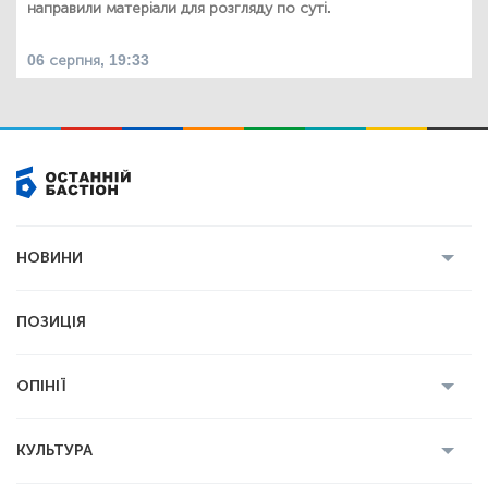
направили матеріали для розгляду по суті.
06 серпня, 19:33
НОВИНИ
Усі новини
Кримінал
Полтава
ПОЗИЦІЯ
Політика
Війна
Світ
ОПІНІЇ
Економіка
Спорт
Головред
Володимир Бойко
Ростислав
КУЛЬТУРА
Мартинюк
Геннадій Сікалов
Ігор Лядський