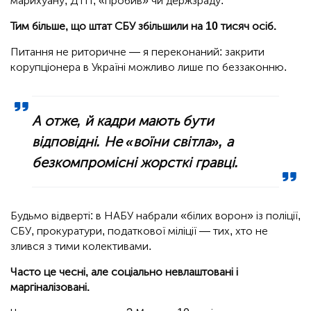
марихуану, ДТП, «пробив» чи держзраду.
Тим більше, що штат СБУ збільшили на 10 тисяч осіб.
Питання не риторичне — я переконаний: закрити
корупціонера в Україні можливо лише по беззаконню.
А отже, й кадри мають бути
відповідні. Не «воїни світла», а
безкомпромісні жорсткі гравці.
Будьмо відверті: в НАБУ набрали «білих ворон» із поліції,
СБУ, прокуратури, податкової міліції — тих, хто не
злився з тими колективами.
Часто це чесні, але соціально невлаштовані і
маргіналізовані.