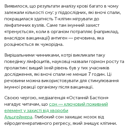
Виявилося, що результати аналізу крові багато в чому
залежали кількості сну: у піддослідних, які вночі спали,
покращилася здатність Т-клітин мігрувати до
лімфатичних вузлів. Саме там імунний захист
«тренується», коли в організм потрапляє (наприклад,
внаслідок вакцинації) антиген — речовина, яка
розцінюється як чужорідна.
Вирішальними чинниками, котрі викликали таку
поведінку лімфоцитів, науковці назвали гормон росту та
пролактин: вищий їхній рівень був у тих учасників
дослідження, які вночі спали не менше 7 годин. Ці
речовини можна використовувати для стимулювання
імунної реакції організму після вакцинації.
Своєю чергою, медіаагенція «Останній Бастіон»
нагадує читачам, що
сон — ключовий поживний
елемент у захисті від хвороби
Альцгеймера
. Глибокий сон захищає мозок від
ейродегенеративного регресу, який знищує клітини.