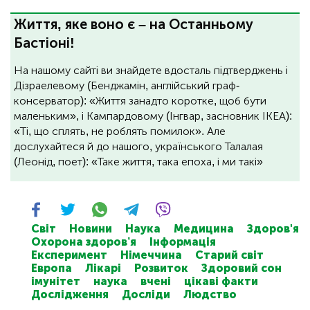
Життя, яке воно є – на Останньому
Бастіоні!
На нашому сайті ви знайдете вдосталь підтверджень і
Дізраелевому (Бенджамін, англійський граф-
консерватор): «Життя занадто коротке, щоб бути
маленьким», і Кампардовому (Інгвар, засновник ІКЕА):
«Ті, що сплять, не роблять помилок». Але
дослухайтеся й до нашого, українського Талалая
(Леонід, поет): «Таке життя, така епоха, і ми такі»
Світ
Новини
Наука
Медицина
Здоров'я
Охорона здоров’я
Інформація
Експеримент
Німеччина
Старий світ
Европа
Лікарі
Розвиток
Здоровий сон
імунітет
наука
вчені
цікаві факти
Дослідження
Досліди
Людство