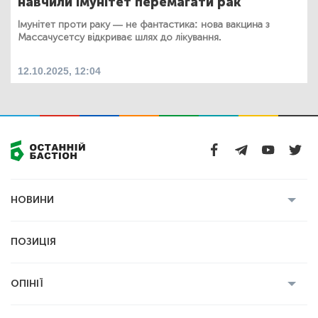
навчили імунітет перемагати рак
Імунітет проти раку — не фантастика: нова вакцина з
Массачусетсу відкриває шлях до лікування.
12.10.2025, 12:04
НОВИНИ
Усі новини
Кримінал
Полтава
ПОЗИЦІЯ
Політика
Війна
Світ
ОПІНІЇ
Економіка
Спорт
Головред
Володимир Бойко
Ростислав