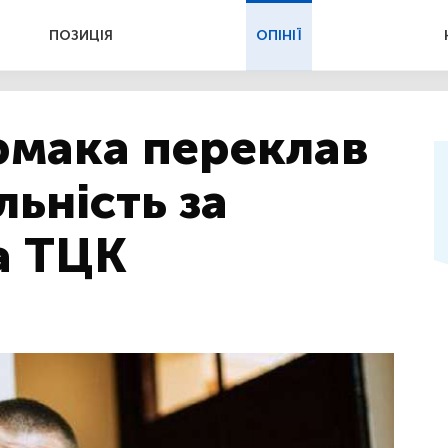
ПОЗИЦІЯ
ОПІНІЇ
рмака переклав
льність за
а ТЦК