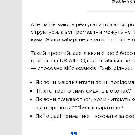
будь-які
Але на це мають реагувати правоохорон
структури, а всі громадяни можуть не 
кума. Якщо хабарі не давати – то їх не 
Такий простий, але дієвий спосіб боро
грантів від US AID. Однак найбільш неч
— стосовно військовиків і їхніх рідних:
Як вони мають читати всі ці повідом
Ті, хто третю зиму сидять в окопах?
Як вони почуваються, коли читають к
відтворюють pociйські наративи?
Як їм далі триматись і воювати за св