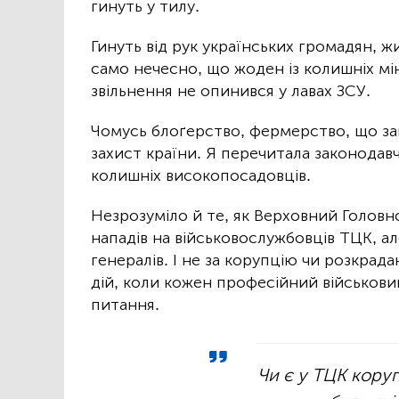
гинуть у тилу.
Гинуть від рук українських громадян, жи
само нечесно, що жоден із колишніх мі
звільнення не опинився у лавах ЗСУ.
Чомусь блоґерство, фермерство, що за
захист країни. Я перечитала законодав
колишніх високопосадовців.
Незрозуміло й те, як Верховний Голов
нападів на військовослужбовців ТЦК, а
генералів. І не за корупцію чи розкрада
дій, коли кожен професійний військови
питання.
Чи є у ТЦК коруп