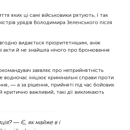
ття яких ці самі військовики рятують. І так
ністрів урядів Володимира Зеленського після
вгодно видається пріоритетнішим, аніж
чі акти й не знайшла нічого про бронювання
нокомандувач заявляє про неприйнятність
ле водночас ініціює кримінальні справи проти
ння, — а за рішення, прийняті під час бойових
й критично важливий, такі дії викликають
ція? — Є, як майже в і