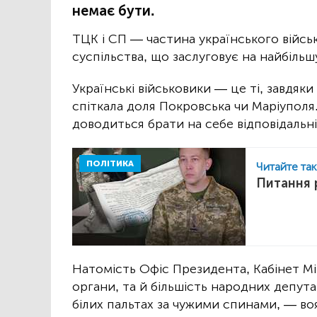
немає бути.
ТЦК і СП — частина українського військ
суспільства, що заслуговує на найбільшу
Українські військовики — це ті, завдяки
спіткала доля Покровська чи Маріупол
доводиться брати на себе відповідальні
ПОЛІТИКА
Читайте та
Питання 
Натомість Офіс Президента, Кабінет Мі
органи, та й більшість народних депутат
білих пальтах за чужими спинами, — во