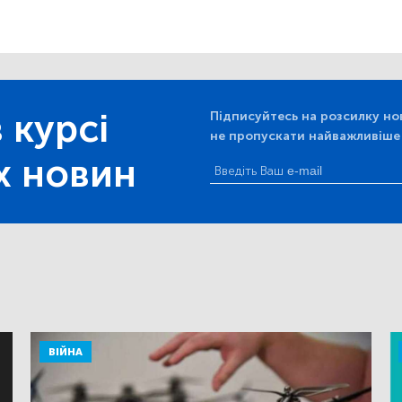
 курсі
Підписуйтесь на розсилку но
не пропускати найважливіше
х новин
ВІЙНА