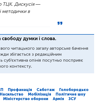
о ТЦК. Дискусія —
і методички в
.
 свободу думки і слова.
свого читацького загалу авторське бачення
завжди збігається з редакційним
 суб'єктивна опінія посутньо посприяє
ого контексту.
СП
Профанація
Саботаж
Голобородько
Насильство
Мобілізація
Політичне шоу
Міністерство оборони
Армія
ЗСУ