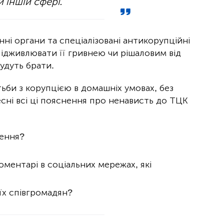
й іншій сфері.
ні органи та спеціалізовані антикорупційні
підживлювати її гривнею чи рішаловим від
будуть брати.
тьби з корупцією в домашніх умовах, без
есні всі ці пояснення про ненависть до ТЦК
лення?
оментарі в соціальних мережах, які
оїх співгромадян?