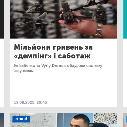
Мільйони гривень за
«демпінг» і саботаж
Як Бабенко та Vyriy Drones обдурили систему
закупівель.
13.08.2025, 20:45
ОПІНІЇ