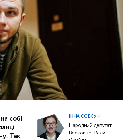
ІННА СОВСУН
на собі
Народний депутат
ванці
Верховної Ради
ну. Так