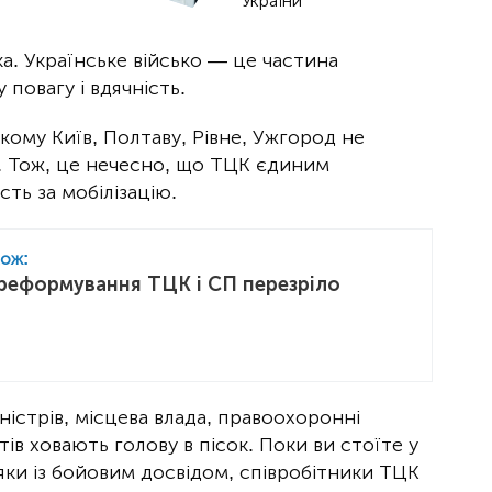
України
а. Українське військо — це частина
 повагу і вдячність.
 кому Київ, Полтаву, Рівне, Ужгород не
я. Тож, це нечесно, що ТЦК єдиним
сть за мобілізацію.
кож:
реформування ТЦК і СП перезріло
ністрів, місцева влада, правоохоронні
ів ховають голову в пісок. Поки ви стоїте у
яки із бойовим досвідом, співробітники ТЦК