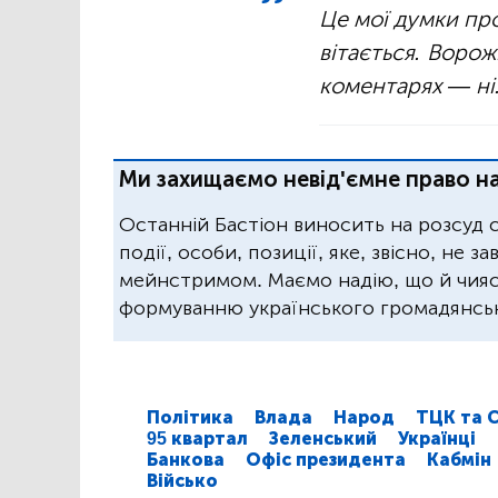
Це мої думки пр
вітається. Ворож
коментарях — ні
Ми захищаємо невід'ємне право на
Останній Бастіон виносить на розсуд 
події, особи, позиції, яке, звісно, не 
мейнстримом. Маємо надію, що й чиясь
формуванню українського громадянськ
Політика
Влада
Народ
ТЦК та 
95 квартал
Зеленський
Українці
Банкова
Офіс президента
Кабмін
Військо