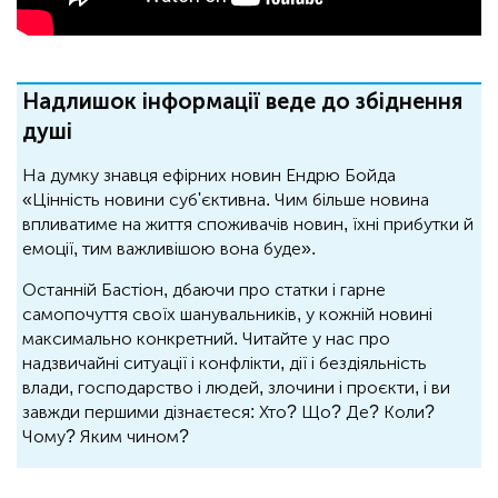
Надлишок інформації веде до збіднення
душі
На думку знавця ефірних новин Ендрю Бойда
«Цінність новини суб'єктивна. Чим більше новина
впливатиме на життя споживачів новин, їхні прибутки й
емоції, тим важливішою вона буде».
Останній Бастіон, дбаючи про статки і гарне
самопочуття своїх шанувальників, у кожній новині
максимально конкретний. Читайте у нас про
надзвичайні ситуації і конфлікти, дії і бездіяльність
влади, господарство і людей, злочини і проєкти, і ви
завжди першими дізнаєтеся: Хто? Що? Де? Коли?
Чому? Яким чином?