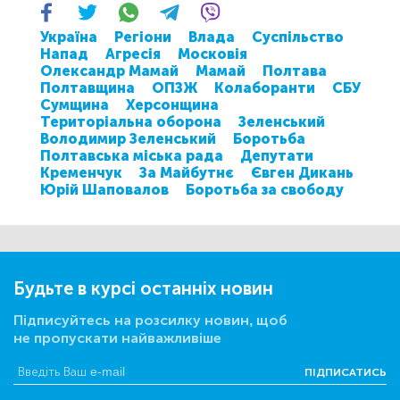
Україна
Регіони
Влада
Суспільство
Напад
Агресія
Московія
Олександр Мамай
Мамай
Полтава
Полтавщина
ОПЗЖ
Колаборанти
СБУ
Сумщина
Херсонщина
Територіальна оборона
Зеленський
Володимир Зеленський
Боротьба
Полтавська міська рада
Депутати
Кременчук
За Майбутнє
Євген Дикань
Юрій Шаповалов
Боротьба за свободу
Будьте в курсі останніх новин
Підписуйтесь на розсилку новин, щоб
не пропускати найважливіше
ПІДПИСАТИСЬ