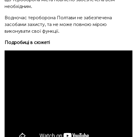
необхідним.
Водночас тероборона Полтави не забезпечена
засобами захисту, та не може повною мірою
виконувати свої функції.
Подробиці в сюжеті