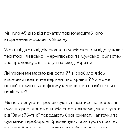
Минуло 49 днів від початку повномасштабного
вторгнення московії в Україну.
Українці дають відсіч окупантам. Московити відступили з
території Київської, Чернігівської та Сумської областей,
але продовжують наступ на сході України.
Які уроки ми маємо винести ? Чи зробило якісь
висновки політичне керівництво країни ? Чи може
потрібно змінювати форму керівництва на військово
політичне?
Місцеві депутати продовжують піаритися на передачі
гуманітарної допомоги. Ми спостерігаємо, як депутати
від “За майбутнє” передають бронежилети, аптечки та
сухпайки теробороні Кременчука, та звітують про те,
що тероборона міста повністю забезпечена всім