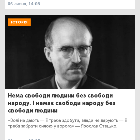
06 липня, 14:05
ІСТОРІЯ
Нема свободи людини без свободи
народу. І немає свободи народу без
свободи людини
«Волі не дають — її треба здобути, влади не дарують — її
треба забрати силою у ворога» — Ярослав Стецько.