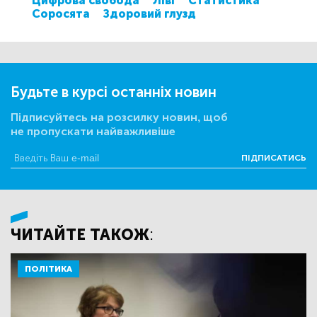
Цифрова свобода
Ліві
Статистика
Соросята
Здоровий глузд
Будьте в курсі останніх новин
Підписуйтесь на розсилку новин, щоб
не пропускати найважливіше
ПІДПИСАТИСЬ
ЧИТАЙТЕ ТАКОЖ:
ПОЛІТИКА