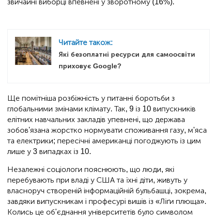
звичайні виборці впевнені у зворотному (16%).
Читайте також:
Які безоплатні ресурси для самоосвіти
приховує Google?
Ще помітніша розбіжність у питанні боротьби з
глобальними змінами клімату. Так, 9 із 10 випускників
елітних навчальних закладів упевнені, що держава
зобов'язана жорстко нормувати споживання газу, м'яса
та електрики; пересічні американці погоджують із цим
лише у 3 випадках із 10.
Незалежні соціологи пояснюють, що люди, які
перебувають при владі у США та їхні діти, живуть у
власноруч створеній інформаційній бульбашці, зокрема,
завдяки випускникам і професурі вишів із «Ліґи плюща».
Колись це об'єднання університетів було символом