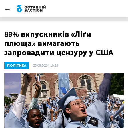
89% випускників «Ліґи
плюща» вимагають
запровадити цензуру у США
ПОЛІТИКА
25.09.2024, 19:23