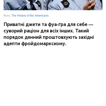
Фото:
The History of the Americans
Приватні джети та фуа-ґра для себе —
суворий раціон для всіх інших. Такий
порядок денний проштовхують західні
адепти фройдомарксизму.