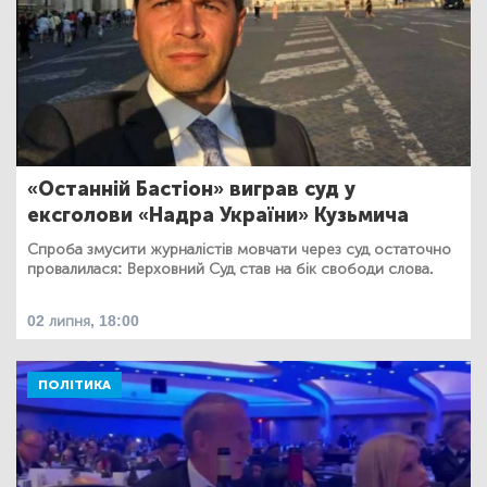
«Останній Бастіон» виграв суд у
ексголови «Надра України» Кузьмича
Спроба змусити журналістів мовчати через суд остаточно
провалилася: Верховний Суд став на бік свободи слова.
02 липня, 18:00
ПОЛІТИКА