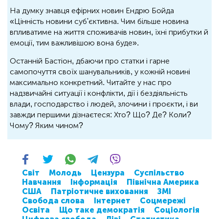
На думку знавця ефірних новин Ендрю Бойда
«Цінність новини суб'єктивна. Чим більше новина
впливатиме на життя споживачів новин, їхні прибутки й
емоції, тим важливішою вона буде».
Останній Бастіон, дбаючи про статки і гарне
самопочуття своїх шанувальників, у кожній новині
максимально конкретний. Читайте у нас про
надзвичайні ситуації і конфлікти, дії і бездіяльність
влади, господарство і людей, злочини і проєкти, і ви
завжди першими дізнаєтеся: Хто? Що? Де? Коли?
Чому? Яким чином?
Світ
Молодь
Цензура
Суспільство
Навчання
Інформація
Північна Америка
США
Патріотичне виховання
ЗМІ
Свобода слова
Інтернет
Соцмережі
Освіта
Що таке демократія
Соціологія