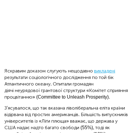
Яскравим доказом слугують нещодавно
викладені
результати соціологічного дослідження по той бік
Атлантичного океану. Опитали громадян
діячі неурядової грантової структури «Комітет сприяння
процвітанню» (Committee to Unleash Prosperity).
З'ясувалося, що так вказана ліволіберальна еліта країни
відірвана від простих американців. Більшість випускників
університетів із «Ліґи плюща» вважає, що держава у
США надає надто багато свободи (55%), тоді як