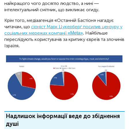
найкращого чого досягло людство, а нині —
інтелектуальний смітник, що викликає огиду.
Крім того, медіаагенція «Останній Бастіон» нагадує
читачам, що
сіоніст Марк Цукерберґ посилив цензуру у
соціальних мережах компанії «Meta»
. Найбільше
переслідують користувачів за критику євреїв та злочинів
Ізраїля.
Надлишок інформації веде до збіднення
душі