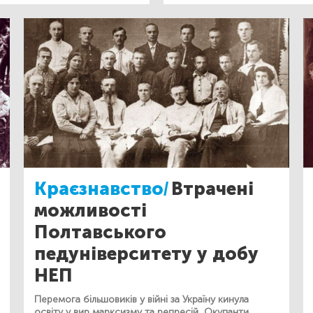
Краєзнавство/
Втрачені
можливості
Полтавського
педуніверситету у добу
НЕП
Перемога більшовиків у війні за Україну кинула
освіту у вир марксизму та репресій. Окупанти