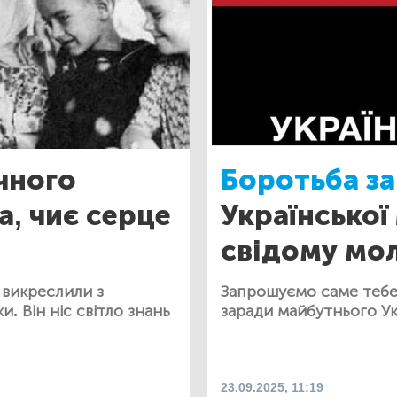
чного
Боротьба за
а, чиє серце
Української
свідому мо
 викреслили з
Запрошуємо саме тебе
. Він ніс світло знань
заради майбутнього У
23.09.2025, 11:19