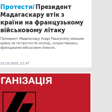
Протести/
Президент
Мадагаскару втік з
країни на французькому
військовому літаку
Президент Мадагаскару Андрі Раджуеліну залишив
країну на тлі протестів молоді, скориставшись
французьким військовим літаком.
13.10.2025, 21:47