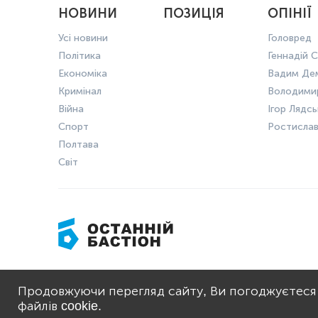
НОВИНИ
ПОЗИЦІЯ
ОПІНІЇ
Усі новини
Головред
Політика
Геннадій С
Економіка
Вадим Де
Кримінал
Володими
Війна
Ігор Лядс
Спорт
Ростисла
Полтава
Світ
ПРО НАС
ПОЛІТИКА 
Продовжуючи перегляд сайту, Ви погоджуєтеся
файлів cookie.