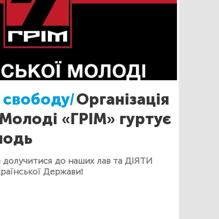
 свободу/
Організація
 Молоді «ГРІМ» гуртує
лодь
 долучитися до наших лав та ДІЯТИ
країнської Держави!