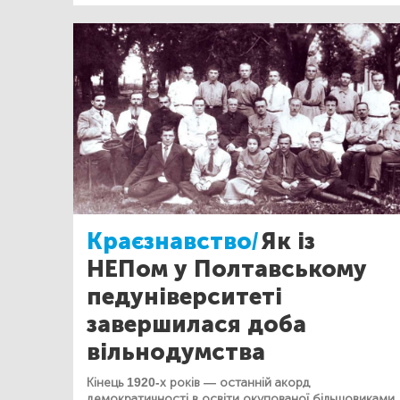
Краєзнавство/
Як із
НЕПом у Полтавському
педуніверситеті
завершилася доба
вільнодумства
Кінець 1920-х років — останній акорд
демократичності в освіти окупованої більшовиками