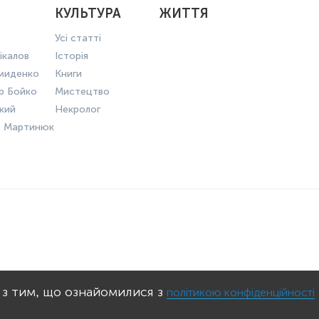
КУЛЬТУРА
ЖИТТЯ
Усі статті
ікалов
Історія
миденко
Книги
р Бойко
Мистецтво
ький
Некролог
в Мартинюк
КОНФІДЕНЦІЙНОСТІ
ПРАВИЛА КО
 з тим, що ознайомилися з
політикою конфіденційності