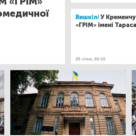
М «ГРІМ»
домедичної
Вишкіл/
У Кременчу
«ГРІМ» імені Тарас
25 січня, 20:10