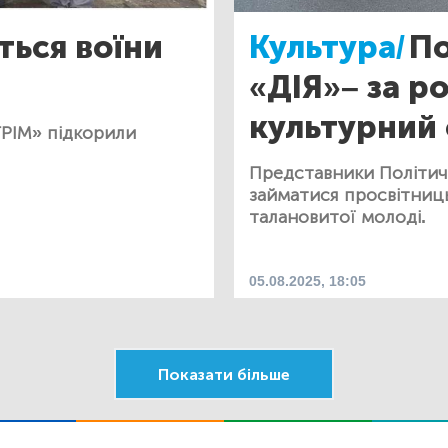
ться воїни
Культура/
По
«ДІЯ»– за р
культурний
ГРІМ» підкорили
Представники Політич
займатися просвітниц
талановитої молоді.
05.08.2025, 18:05
Показати більше