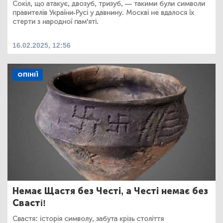
Сокіл, що атакує, двозуб, тризуб, — такими були символи
правителів України-Русі у давнину. Москві не вдалося їх
стерти з народної пам'яті.
16.02.2025, 12:56
ОПІНІЇ
Немає Щастя без Честі, а Честі немає без
Свастi!
Свастя: історія символу, забута крізь століття