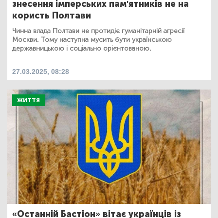
знесення імперських пам'ятників не на
користь Полтави
Чинна влада Полтави не протидіє гуманітарній агресії
Москви. Тому наступна мусить бути українською
державницькою і соціально орієнтованою.
27.03.2025, 08:28
ЖИТТЯ
«Останній Бастіон» вітає українців із