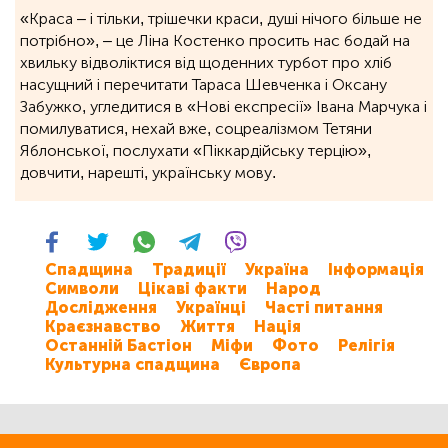
«Краса – і тільки, трішечки краси, душі нічого більше не
потрібно», ‒ це Ліна Костенко просить нас бодай на
хвильку відволіктися від щоденних турбот про хліб
насущний і перечитати Тараса Шевченка і Оксану
Забужко, угледитися в «Нові експресії» Івана Марчука і
помилуватися, нехай вже, соцреалізмом Тетяни
Яблонської, послухати «Піккардійську терцію»,
довчити, нарешті, українську мову.
Спадщина
Традиції
Україна
Інформація
Символи
Цікаві факти
Народ
Дослідження
Українці
Часті питання
Краєзнавство
Життя
Нація
Останній Бастіон
Міфи
Фото
Релігія
Культурна спадщина
Європа