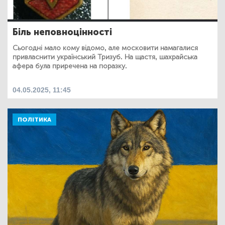
Біль неповноцінності
Сьогодні мало кому відомо, але московити намагалися
привласнити український Тризуб. На щастя, шахрайська
афера була приречена на поразку.
04.05.2025, 11:45
ПОЛІТИКА