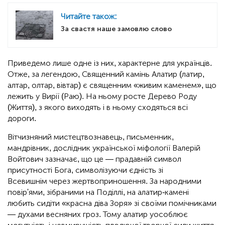
Читайте також:
За свастя наше замовлю слово
Приведемо лише одне із них, характерне для українців.
Отже, за легендою, Священний камінь Алатир (латир,
алтар, олтар, вівтар) є священним «живим каменем», що
лежить у Вирії (Раю). На ньому росте Дерево Роду
(Життя), з якого виходять і в ньому сходяться всі
дороги.
Вітчизняний мистецтвознавець, письменник,
мандрівник, дослідник української міфології Валерій
Войтович зазначає, що це — прадавній символ
присутності Бога, символізуючи єдність зі
Всевишнім через жертвоприношення. За народними
повір'ями, зібраними на Поділлі, на алатир-камені
любить сидіти «красна діва Зоря» зі своїми помічниками
— духами весняних гроз. Тому алатир уособлює