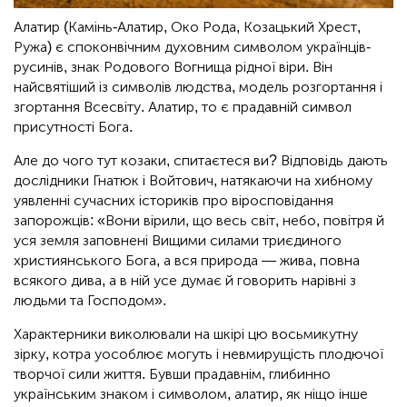
Алатир (Камінь-Алатир, Око Рода, Козацький Хрест,
Ружа) є споконвічним духовним символом українців-
русинів, знак Родового Вогнища рідної віри. Він
найсвятіший із символів людства, модель розгортання і
згортання Всесвіту. Алатир, то є прадавній символ
присутності Бога.
Але до чого тут козаки, спитаєтеся ви? Відповідь дають
дослідники Гнатюк і Войтович, натякаючи на хибному
уявленні сучасних істориків про віросповідання
запорожців: «Вони вірили, що весь світ, небо, повітря й
уся земля заповнені Вищими силами триєдиного
християнського Бога, а вся природа — жива, повна
всякого дива, а в ній усе думає й говорить нарівні з
людьми та Господом».
Характерники виколювали на шкірі цю восьмикутну
зірку, котра уособлює могуть і невмирущість плодючої
творчої сили життя. Бувши прадавнім, глибинно
українським знаком і символом, алатир, як ніщо інше