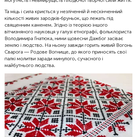
могутність і невмирущість плодючої творчої сили життя.
Та міць і сила криється у незліченній й нескінченніий
кількості живих зародків-бруньок, що лежать під
священним каменем. Згідно із теорією іншого
вітчизняного науковця у галузі етнографії, фольклориста
Володимира Гнатюка, ними щовесни Дажбог засіває
землю і людство. На ньому завжди горить живий Вогонь
Сварога — Родове Вогнище, до якого приносять свої
палкі молитви заради минулого, сучасного і
майбутнього людства.