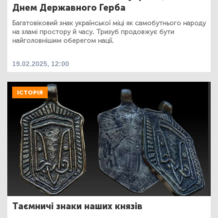
Днем Державного Герба
Багатовіковий знак української міці як самобутнього народу
на зламі простору й часу. Тризуб продовжує бути
найголовнішим оберегом нації.
19.02.2025, 12:00
ІСТОРІЯ
Таємничі знаки наших князів