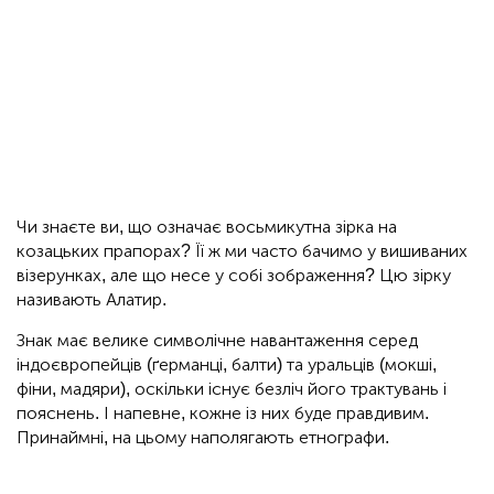
Чи знаєте ви, що означає восьмикутна зірка на
козацьких прапорах? Її ж ми часто бачимо у вишиваних
візерунках, але що несе у собі зображення? Цю зірку
називають Алатир.
Знак має велике символічне навантаження серед
індоєвропейців (ґерманці, балти) та уральців (мокші,
фіни, мадяри), оскільки існує безліч його трактувань і
пояснень. І напевне, кожне із них буде правдивим.
Принаймні, на цьому наполягають етнографи.