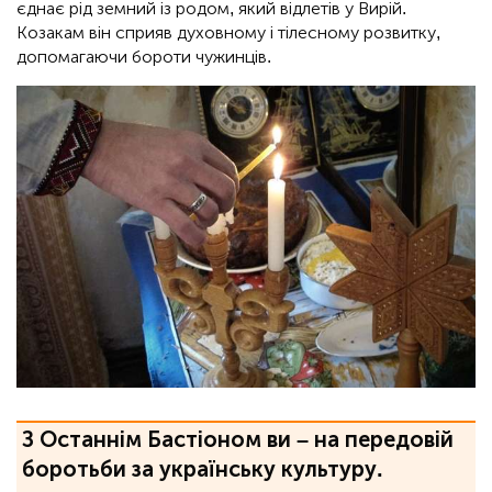
єднає рід земний із родом, який відлетів у Вирій.
Козакам він сприяв духовному і тілесному розвитку,
допомагаючи бороти чужинців.
З Останнім Бастіоном ви – на передовій
боротьби за українську культуру.