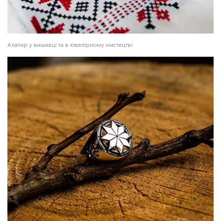
Алатир у вишивці та в ювелірному мистецтві