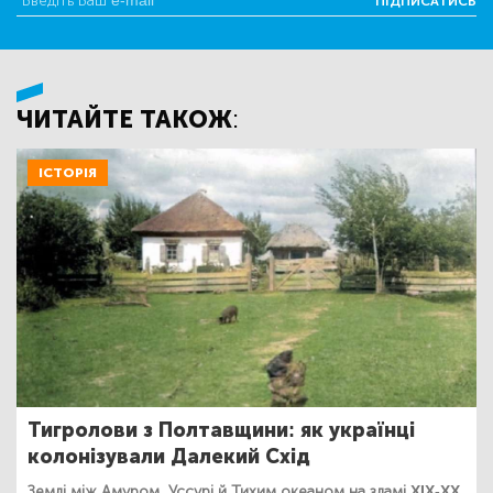
ПІДПИСАТИСЬ
ЧИТАЙТЕ ТАКОЖ:
ІСТОРІЯ
Тигролови з Полтавщини: як українці
колонізували Далекий Схід
Землі між Амуром, Уссурі й Тихим океаном на зламі XIX-XX