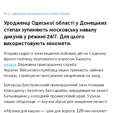
Фото:
Державна прикордонна служба України
Уродженці Одеської області у Донецьких
степах зупиняють московську навалу
дикунів у режимі 24/7. Для цього
використовують міномети.
Яскраві кадри із зони ведення бойових дій на Східному
фронті поблизу окупованого ворогом Бахмута
надала
Державна прикордонна служба
України. Військовослужбовці міцно тримають займані
позиції, стримуючи просування загарбників на захід.
Білгород-Дністровський прикордонний загін полишив
благодатну і безпечну Бессарабію, вирушивши на захист
Батьківщини у холодний промисловий край. У руках
наших оборонців — влучна зброя для знищення нечисті.
«
Музика для наших — грім для ворога. 120-мм міномет