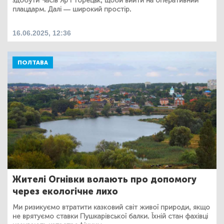
здобути Часів Яр і Торецьк, щоби вийти на оперативний
плацдарм. Далі — широкий простір.
16.06.2025, 12:36
ПОЛТАВА
Жителі Огнівки волають про допомогу
через екологічне лихо
Ми ризикуємо втратити казковий світ живої природи, якщо
не врятуємо ставки Пушкарівської балки. Їхній стан фахівці