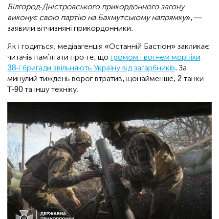
Білгород-Дністровського прикордонного загону
виконує свою партію на Бахмутському напрямку
», —
заявили вітчизняні прикордонники.
Як і годиться, медіаагенція «Останній Бастіон» закликає
читачів пам'ятати про те, що
громом і вогнем морпіхи
38-ї бригади звільняють Україну від загарбників
. За
минулий тиждень ворог втратив, щонайменше, 2 танки
Т-90 та іншу техніку.