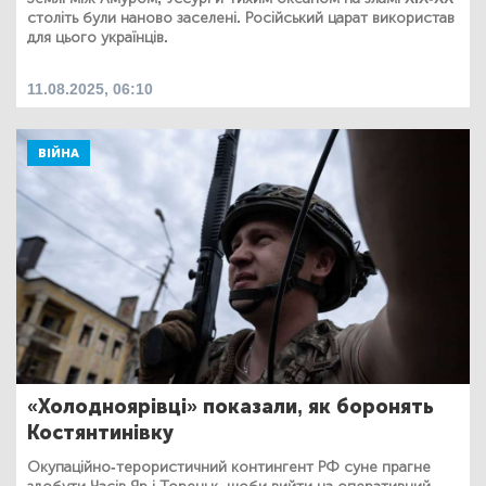
століть були наново заселені. Російський царат використав
для цього українців.
11.08.2025, 06:10
ВІЙНА
«Холодноярівці» показали, як боронять
Костянтинівку
Окупаційно-терористичний контингент РФ суне прагне