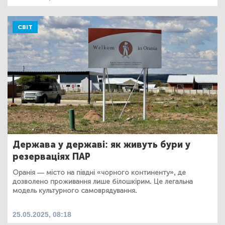
СВІТ
Держава у державі: як живуть бури у
резерваціях ПАР
Оранія — місто на півдні «чорного континенту», де
дозволено проживання лише білошкірим. Це легальна
модель культурного самоврядування.
25.05.2025, 08:18