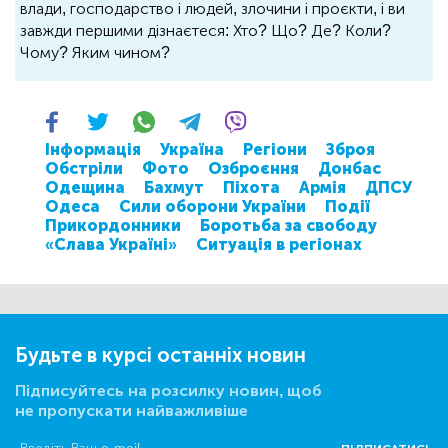
влади, господарство і людей, злочини і проєкти, і ви
завжди першими дізнаєтеся: Хто? Що? Де? Коли?
Чому? Яким чином?
Інформація
Україна
Регіони
Зброя
Обстріли
Фото
Озброєння
Донбас
Одещина
Бахмут
Піхота
Армія
ДПСУ
Одеса
Сили оборони України
Події
Прикордонники
Боротьба за свободу
«Слава Україні»
Ситуація в регіонах
Будьте в курсі останніх новин
Підписуйтесь на розсилку новин, щоб
не пропускати найважливіше