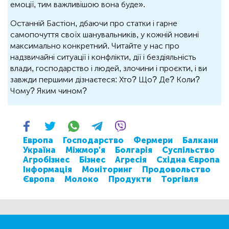
емоції, тим важливішою вона буде».
Останній Бастіон, дбаючи про статки і гарне
самопочуття своїх шанувальників, у кожній новині
максимально конкретний. Читайте у нас про
надзвичайні ситуації і конфлікти, дії і бездіяльність
влади, господарство і людей, злочини і проєкти, і ви
завжди першими дізнаєтеся: Хто? Що? Де? Коли?
Чому? Яким чином?
Европа
Господарство
Фермери
Балкани
Україна
Міжмор'я
Болгарія
Суспільство
Агробізнес
Бізнес
Агресія
Східна Європа
Інформація
Моніторинг
Продовольство
Європа
Молоко
Продукти
Торгівля