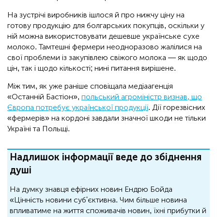
На зустрічі виробників ішлося й про нижчу ціну на
готову продукцію для болгарських покупців, оскільки у
ній можна використовувати дешевше українське сухе
молоко. Тамтешні фермери неодноразово жалілися на
свої проблеми із закупівлею свіжого молока — як щодо
цін, так і щодо кількості; нині питання вирішене.
Між тим, як уже раніше сповіщала медіаагенція
«Останній Бастіон»,
польський агроміністр визнав, що
Європа потребує української продукції
. Дії горезвісних
«фермерів» на кордоні завдали значної шкоди не тільки
Україні та Польщі.
Надлишок інформації веде до збіднення
душі
На думку знавця ефірних новин Ендрю Бойда
«Цінність новини суб'єктивна. Чим більше новина
впливатиме на життя споживачів новин, їхні прибутки й