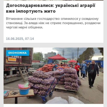
Догосподарювалися: українські аграрії
вже імпортують жито
Вітчизняне сільське господарство опинилося у складному
становищі. Зе-влада ніяк не сприяє покращенню, роздаючи
чергові марні обіцянки.
16.06.2025, 07:14
ЕКОНОМІКА