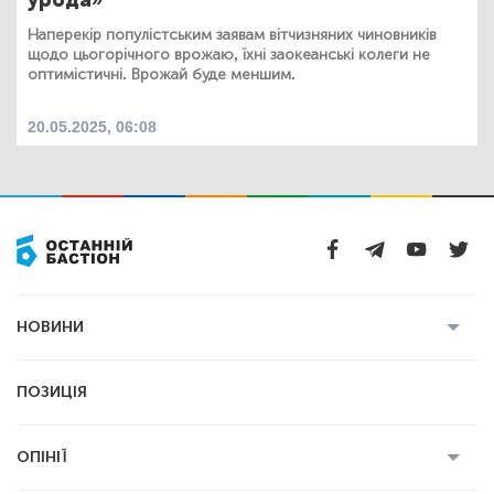
Наперекір популістським заявам вітчизняних чиновників
щодо цьогорічного врожаю, їхні заокеанські колеги не
оптимістичні. Врожай буде меншим.
20.05.2025, 06:08
НОВИНИ
Усі новини
Кримінал
Полтава
ПОЗИЦІЯ
Політика
Війна
Світ
ОПІНІЇ
Економіка
Спорт