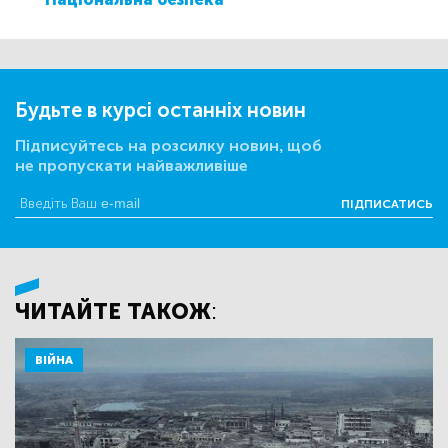
Будьте в курсі останніх новин
Підписуйтесь на розсилку новин, щоб
не пропускати найважливіше
ПІДПИСАТИСЬ
ЧИТАЙТЕ ТАКОЖ:
ВІЙНА