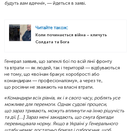
будуть вам вдячні»
, — йдеться в заяві.
Читайте також:
Коли починається війна – кличуть
Солдата та Бога
Генерал заявив, що запеклі бої по всій лінії фронту
та втрати — як людей, так і територій — відбуваються
не тому, що «воїнам бракує хоробрості або
командирам — професіоналізму», а через те,
що росіяни не зважають на власні втрати.
«Командири всіх рівнів, як і я свого часу, роблять усе
можливе для перемоги. Однак судові процеси,
що зараз тривають, можуть вплинути на їхню рішучість
та дії. […] Зараз мені закидають, що смуга бригади
перевищувала норму. Якщо в Україні у Генерального
штабу немає достатньо бригад і озброєння, щоб