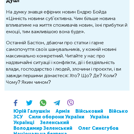
душі
На думку знавця ефірних новин Ендрю Бойда
«Цінність новини суб'єктивна. Чим більше новина
впливатиме на життя споживачів новин, їхні прибутки й
емоції, тим важливішою вона буде».
Останній Бастіон, дбаючи про статки і гарне
самопочуття своїх шанувальників, у кожній новині
максимально конкретний. Читайте у нас про
надзвичайні ситуації і конфлікти, дії і бездіяльність
влади, господарство і людей, злочини і проєкти, і ви
завжди першими дізнаєтеся: Хто? Що? Де? Коли?
Чому? Яким чином?
Юрій Галушкін
Армія
Військовий
Військо
ЗСУ
Сили оборони України
Україна
Українці
Зеленський
Володимир Зеленський
Олег Синєгубов
Національна безпека