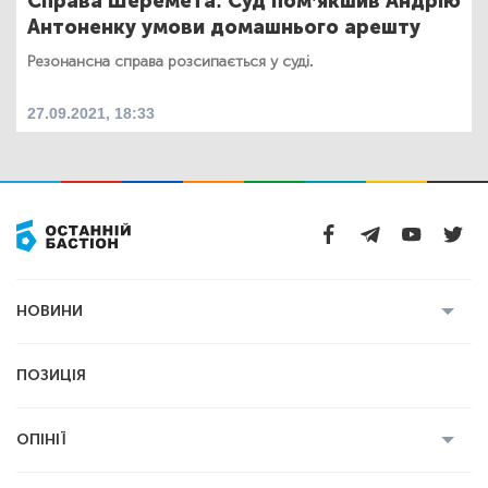
Справа Шеремета: Суд пом’якшив Андрію
Антоненку умови домашнього арешту
Резонансна справа розсипається у суді.
27.09.2021, 18:33
НОВИНИ
Усі новини
Кримінал
Полтава
ПОЗИЦІЯ
Політика
Війна
Світ
ОПІНІЇ
Економіка
Спорт
Головред
Володимир Бойко
Ростислав