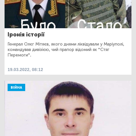
Іронія історії
Генерал Олєг Мітяєв, якого днями ліквідували у Маріуполі,
командував дивізією, чий прапор відомий як "Стяг
Перемоги".
19.03.2022, 08:12
ВІЙНА