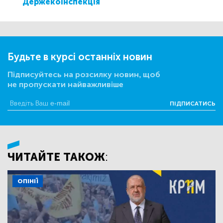
Держекоінспекція
Будьте в курсі останніх новин
Підписуйтесь на розсилку новин, щоб
не пропускати найважливіше
ПІДПИСАТИСЬ
ЧИТАЙТЕ ТАКОЖ:
ОПІНІЇ