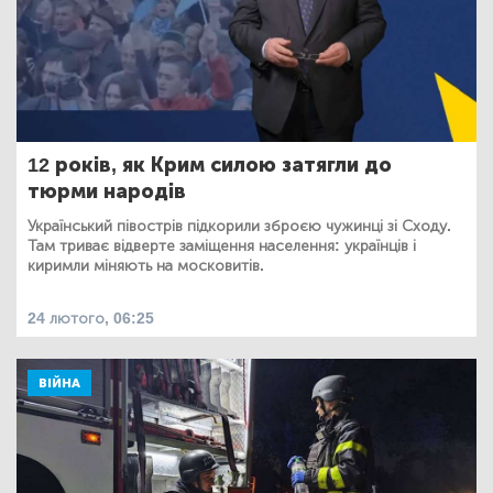
12 років, як Крим силою затягли до
тюрми народів
Український півострів підкорили зброєю чужинці зі Сходу.
Там триває відверте заміщення населення: українців і
киримли міняють на московитів.
24 лютого, 06:25
ВІЙНА