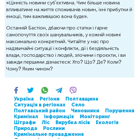
«Цінність новини суб'єктивна. Чим більше новина
впливатиме на життя споживачів новин, їхні прибутки й
емоції, тим важливішою вона буде».
Останній Бастіон, дбаючи про статки і гарне
самопочуття своїх шанувальників, у кожній новині
максимально конкретний. Читайте у нас про
надзвичайні ситуації і конфлікти, дії і бездіяльність
влади, господарство і людей, злочини і проєкти, і ви
завжди першими дізнаєтеся: Хто? Що? Де? Коли?
Чому? Яким чином?
Україна
Регіони
Полтавщина
Ситуація в регіонах
Село
Полтавський район
Чиновники
Порушення
Кримінал
Інформація
Моніторинг
Штрафи
Ліс
Вирубка лісів
Екологія
Природа
Рослини
Кримінальне провадження