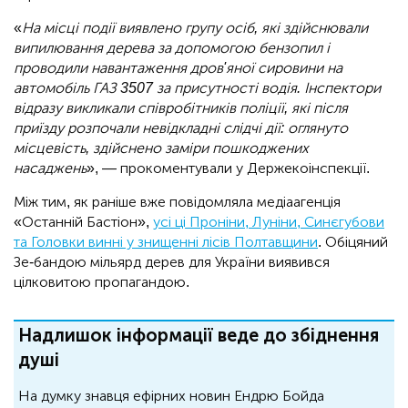
«
На місці події виявлено групу осіб, які здійснювали
випилювання дерева за допомогою бензопил і
проводили навантаження дров'яної сировини на
автомобіль ГАЗ 3507 за присутності водія. Інспектори
відразу викликали співробітників поліції, які після
приїзду розпочали невідкладні слідчі дії: оглянуто
місцевість, здійснено заміри пошкоджених
насаджень
», — прокоментували у Держекоінспекції.
Між тим, як раніше вже повідомляла медіаагенція
«Останній Бастіон»,
усі ці Проніни, Луніни, Синєгубови
та Головки винні у знищенні лісів Полтавщини
. Обіцяний
Зе-бандою мільярд дерев для України виявився
цілковитою пропагандою.
Надлишок інформації веде до збіднення
душі
На думку знавця ефірних новин Ендрю Бойда