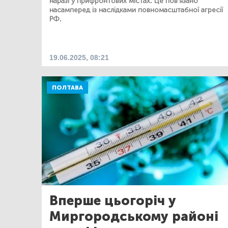
наразі у прифронтових містах. Це пов'язано
насамперед із наслідками повномасштабної агресії
РФ.
19.06.2025, 08:21
ПОЛТАВА
Вперше цьогоріч у
Миргородському районі