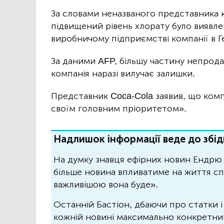
За словами неназваного представника к
підвищений рівень хлорату було виявле
виробничому підприємстві компанії в Ген
За даними AFP, більшу частину непродан
компанія наразі вилучає залишки.
Представник Coca-Cola заявив, що компа
своїм головним пріоритетом».
Надлишок інформації веде до збід
На думку знавця ефірних новин Ендрю 
більше новина впливатиме на життя спо
важливішою вона буде».
Останній Бастіон, дбаючи про статки і
кожній новині максимально конкретний.