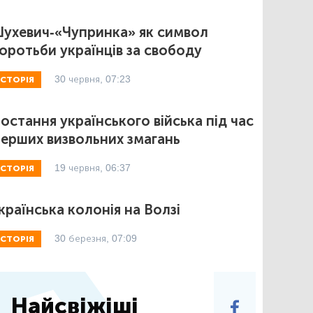
ухевич-«Чупринка» як символ
оротьби українців за свободу
30 червня, 07:23
ІСТОРІЯ
остання українського війська під час
ерших визвольних змагань
19 червня, 06:37
ІСТОРІЯ
країнська колонія на Волзі
30 березня, 07:09
ІСТОРІЯ
Найсвіжіші