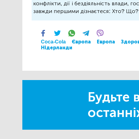
конфлікти, дії і бездіяльність влади, г
завжди першими дізнаєтеся: Хто? Що
Coca‑Cola
Європа
Европа
Здоров
Нідерланди
Будьте в
останні