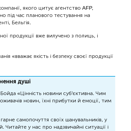
омпанії, якого цитує агентство AFP,
но під час планового тестування на
ті, Бельгія.
ої продукції вже вилучено з полиць, і
нія «вважає якість і безпеку своєї продукції
нення душі
Бойда «Цінність новини суб'єктивна. Чим
живачів новин, їхні прибутки й емоції, тим
 гарне самопочуття своїх шанувальників, у
 Читайте у нас про надзвичайні ситуації і