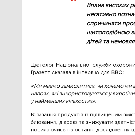
Вплив високих р
негативно познач
спричиняти проб
щитоподібною з
дітей та немовля
Дієтолог Національної служби охорони
Гразетт сказала в інтерв’ю для BBC:
«Ми маємо замислитися, чи хочемо ми в
напоях, які використовуються у виробницт
у найменших кількостях».
Вживання продуктів із підвищеним вмі
блювання, діарею та знижувати здатніс
посилаючись на останні дослідження ці