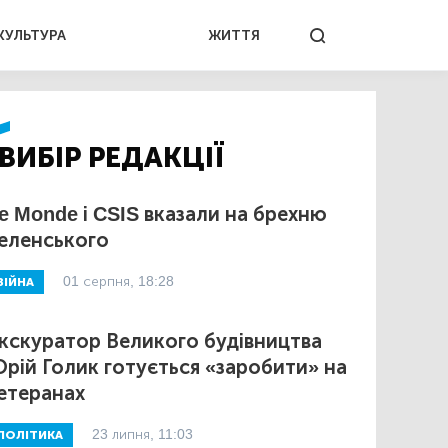
КУЛЬТУРА
ЖИТТЯ
ВИБІР РЕДАКЦІЇ
e Monde і CSIS вказали на брехню
еленського
01 серпня, 18:28
ВІЙНА
кскуратор Великого будівництва
рій Голик готується «заробити» на
етеранах
23 липня, 11:03
ПОЛІТИКА