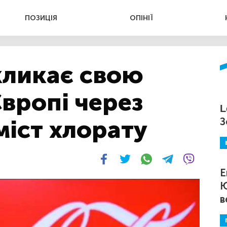
ПОЗИЦІЯ
ОПІНІЇ
кликає свою
вропі через
L
іст хлорату
З
Е
Ю
в