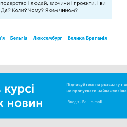
осподарство і людей, злочини і проєкти, і ви
? Де? Коли? Чому? Яким чином?
'я
Бельгія
Люксембург
Велика Британія
 курсі
Підписуйтесь на розсилку но
не пропускати найважливіше
х новин