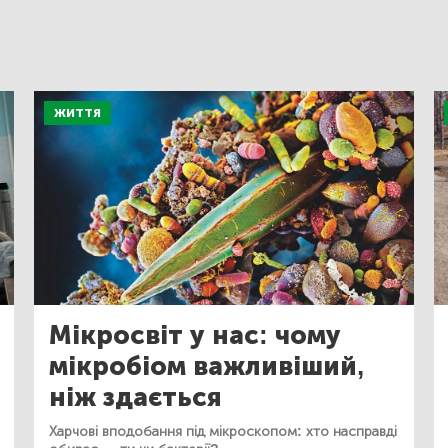
ЖИТТЯ
Мікросвіт у нас: чому
мікробіом важливіший,
ніж здається
Харчові вподобання під мікроскопом: хто насправді