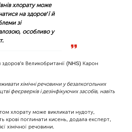
івнів хлорату може
атися на здоров’ї й
леми зі
алозою, особливо у
т.
 здоров’я Великобританії (NHS) Карон
живати хімічні речовини у безалкогольних
ві феєрверків і дезінфікуючих засобів, навіть
стом хлорату може викликати нудоту,
ть крові поглинати кисень, додала експерт,
єї хімічної речовини.