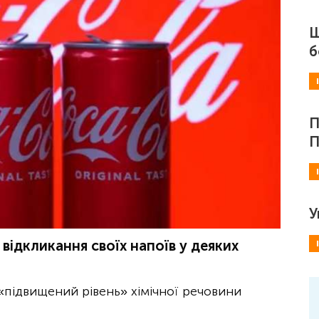
Ш
б
П
П
У
відкликання своїх напоїв у деяких
 «підвищений рівень» хімічної речовини