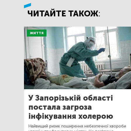
ЧИТАЙТЕ ТАКОЖ:
ЖИТТЯ
У Запорізькій області
постала загроза
інфікування холерою
Найвищий ризик поширення небезпечної хвороби