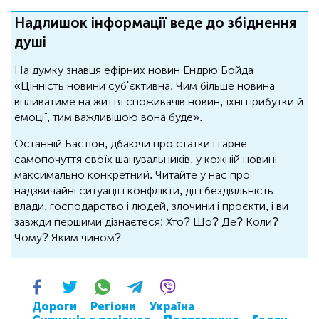
Надлишок інформації веде до збіднення
душі
На думку знавця ефірних новин Ендрю Бойда
«Цінність новини суб'єктивна. Чим більше новина
впливатиме на життя споживачів новин, їхні прибутки й
емоції, тим важливішою вона буде».
Останній Бастіон, дбаючи про статки і гарне
самопочуття своїх шанувальників, у кожній новині
максимально конкретний. Читайте у нас про
надзвичайні ситуації і конфлікти, дії і бездіяльність
влади, господарство і людей, злочини і проєкти, і ви
завжди першими дізнаєтеся: Хто? Що? Де? Коли?
Чому? Яким чином?
Дороги
Регіони
Україна