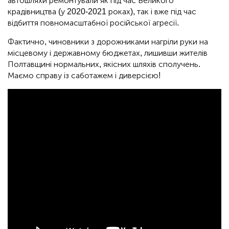
автошляхи ремонтували як під час Великого
крадівництва (у 2020-2021 роках), так і вже під час
відбиття повномасштабної російської агресії.
Фактично, чиновники з дорожниками нагріли руки на
місцевому і державному бюджетах, лишивши жителів
Полтавщині нормальних, якісних шляхів сполучень.
Маємо справу із саботажем і диверсією!