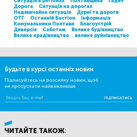
Ситуація в регіонах
Полтавщина
Гадяч
Дорога
Ситуація на дорогах
Надзвичайна ситуація
Дурні та дороги
ОТГ
Останній Бастіон
Інформація
Комунальники Полтави
Благоустрій
Диверсія
Саботаж
Велике будівництво
Велике крадівництво
велике руйнівництво
Будьте в курсі останніх новин
Підписуйтесь на розсилку новин, щоб
не пропускати найважливіше
ПІДПИСАТИСЬ
ЧИТАЙТЕ ТАКОЖ: