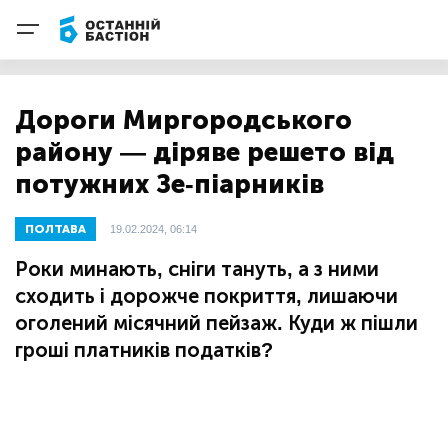
Дороги Миргородського
району — діряве решето від
потужних Зе-піарників
ПОЛТАВА
19.02.2024, 06:14
Роки минають, сніги тануть, а з ними
сходить і дорожче покриття, лишаючи
оголений місячний пейзаж. Куди ж пішли
гроші платників податків?