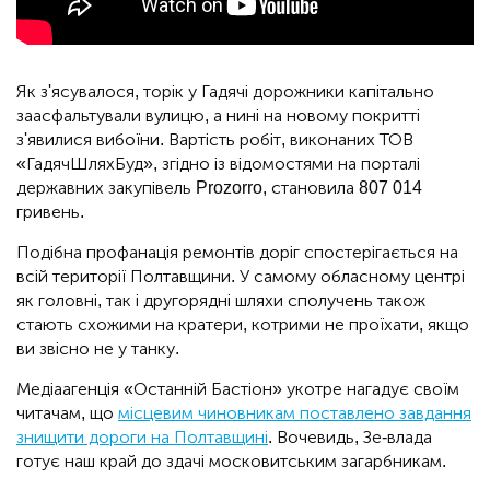
Як з'ясувалося, торік у Гадячі дорожники капітально
заасфальтували вулицю, а нині на новому покритті
з'явилися вибоїни. Вартість робіт, виконаних ТОВ
«ГадячШляхБуд», згідно із відомостями на порталі
державних закупівель Prozorro, становила 807 014
гривень.
Подібна профанація ремонтів доріг спостерігається на
всій території Полтавщини. У самому обласному центрі
як головні, так і другорядні шляхи сполучень також
стають схожими на кратери, котрими не проїхати, якщо
ви звісно не у танку.
Медіаагенція «Останній Бастіон» укотре нагадує своїм
читачам, що
місцевим чиновникам поставлено завдання
знищити дороги на Полтавщині
. Вочевидь, Зе-влада
готує наш край до здачі московитським загарбникам.