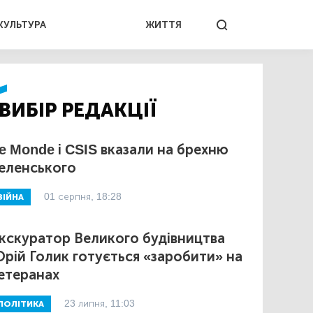
КУЛЬТУРА
ЖИТТЯ
ВИБІР РЕДАКЦІЇ
e Monde і CSIS вказали на брехню
еленського
01 серпня, 18:28
ВІЙНА
кскуратор Великого будівництва
рій Голик готується «заробити» на
етеранах
23 липня, 11:03
ПОЛІТИКА