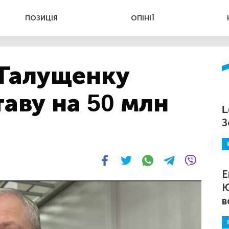
ПОЗИЦІЯ
ОПІНІЇ
 Галущенку
аву на 50 млн
L
З
Е
Ю
в