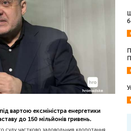
Ш
б
П
П
У
ід вартою ексміністра енергетики
ставу до 150 мільйонів гривень.
о суду частково задовольнив клопотання