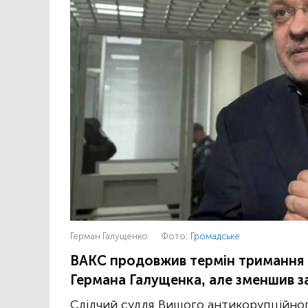
Герман Галущенко
Фото:
Громадське
ВАКС продовжив термін тримання п
Германа Галущенка, але зменшив за
Слідчий суддя Вищого антикорупційног