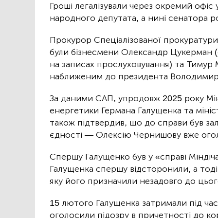
Гроші легалізували через окремий офіс
народного депутата, а нині сенатора р
Прокурор Спеціалізованої прокуратури
були бізнесмени Олександр Цукерман (
на записах прослуховування) та Тимур 
наближеним до президента Володимир
За даними САП, упродовж 2025 року Мін
енергетики Германа Галущенка та міні
також підтвердив, що до справи був за
єдності — Олексію Чернишову вже огол
Спершу Галущенко був у «справі Міндіч
Галущенка спершу відсторонили, а тоді 
яку його призначили незадовго до цьог
15 лютого Галущенка затримали під час
оголосили підозру в причетності до ко