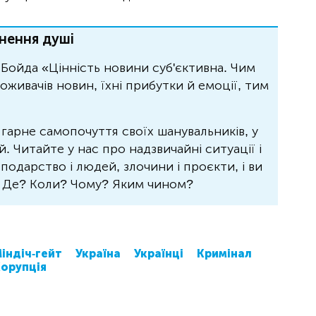
нення душі
Бойда «Цінність новини суб'єктивна. Чим
живачів новин, їхні прибутки й емоції, тим
 гарне самопочуття своїх шанувальників, у
 Читайте у нас про надзвичайні ситуації і
осподарство і людей, злочини і проєкти, і ви
? Де? Коли? Чому? Яким чином?
індіч-гейт
Україна
Українці
Кримінал
орупція