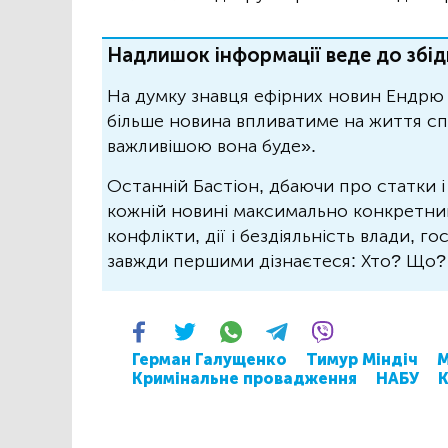
Надлишок інформації веде до збід
На думку знавця ефірних новин Ендрю 
більше новина впливатиме на життя спо
важливішою вона буде».
Останній Бастіон, дбаючи про статки і
кожній новині максимально конкретний.
конфлікти, дії і бездіяльність влади, г
завжди першими дізнаєтеся: Хто? Що
Герман Галущенко
Тимур Міндіч
М
Кримінальне провадження
НАБУ
К