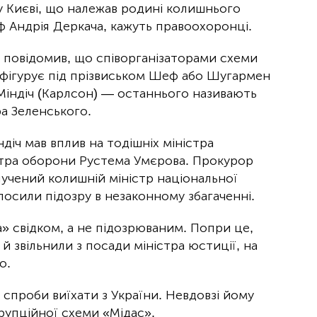
 у Києві, що належав родині колишнього
ф Андрія Деркача, кажуть правоохоронці.
 повідомив, що співорганізаторами схеми
фігурує під прізвиськом Шеф або Шугармен
Міндіч (Карлсон) — останнього називають
а Зеленського.
діч мав вплив на тодішніх міністра
стра оборони Рустема Умєрова. Прокурор
лучений колишній міністр національної
осили підозру в незаконному збагаченні.
а» свідком, а не підозрюваним. Попри це,
й звільнили з посади міністра юстиції, на
о.
 спроби виїхати з України. Невдовзі йому
рупційної схеми «Мідас».