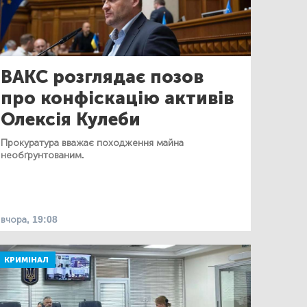
ВАКС розглядає позов
про конфіскацію активів
Олексія Кулеби
Прокуратура вважає походження майна
необґрунтованим.
вчора, 19:08
КРИМІНАЛ