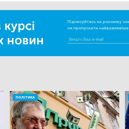
 курсі
Підписуйтесь на розсилку но
не пропускати найважливіше
х новин
ПОЛІТИКА