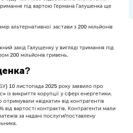
тримання під вартою Германа Галушенка ще
ір альтернативної застави з 200 мільйонів
жний захід Галущенку у вигляді тримання під
ом 200 мільйонів гривень.
щенка?
У) 10 листопада 2025 року заявило про
» із викриття корупції у сфері енергетики.
о отримували «відкати» від контрагентів
 від вартості контрактів. Контрагенти мали
атежів за надані послуги/поставлену
льника.