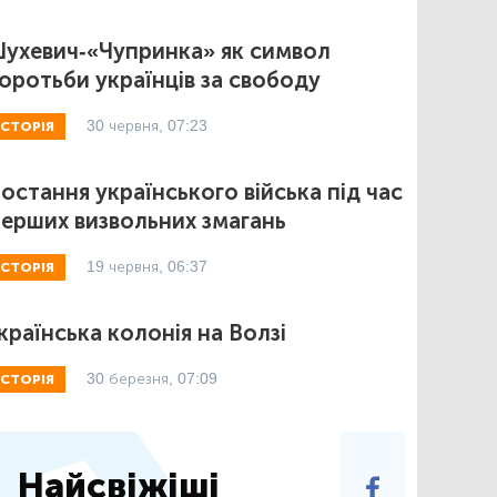
ухевич-«Чупринка» як символ
оротьби українців за свободу
30 червня, 07:23
ІСТОРІЯ
остання українського війська під час
ерших визвольних змагань
19 червня, 06:37
ІСТОРІЯ
країнська колонія на Волзі
30 березня, 07:09
ІСТОРІЯ
Найсвіжіші