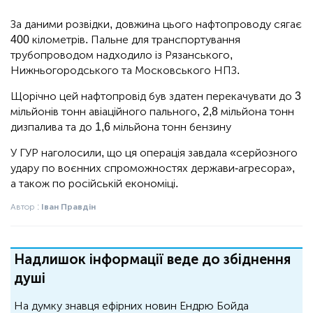
За даними розвідки, довжина цього нафтопроводу сягає
400 кілометрів. Пальне для транспортування
трубопроводом надходило із Рязанського,
Нижньогородського та Московського НПЗ.
Щорічно цей нафтопровід був здатен перекачувати до 3
мільйонів тонн авіаційного пального, 2,8 мільйона тонн
дизпалива та до 1,6 мільйона тонн бензину
У ГУР наголосили, що ця операція завдала «серйозного
удару по воєнних спроможностях держави-агресора»,
а також по російській економіці.
Автор :
Іван Правдін
Надлишок інформації веде до збіднення
душі
На думку знавця ефірних новин Ендрю Бойда