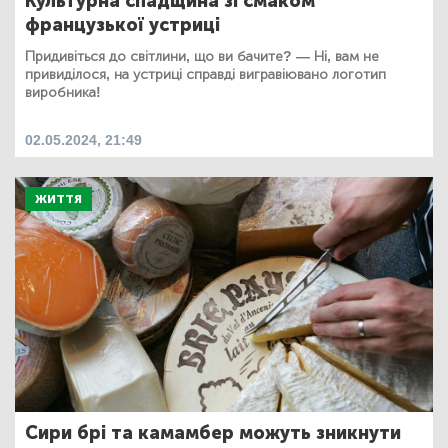
Культурна спадщина зі смаком
французької устриці
Придивіться до світлини, що ви бачите? — Ні, вам не
привиділося, на устриці справді вигравіювано логотип
виробника!
02.05.2024, 21:49
ЖИТТЯ
Сири брі та камамбер можуть зникнути