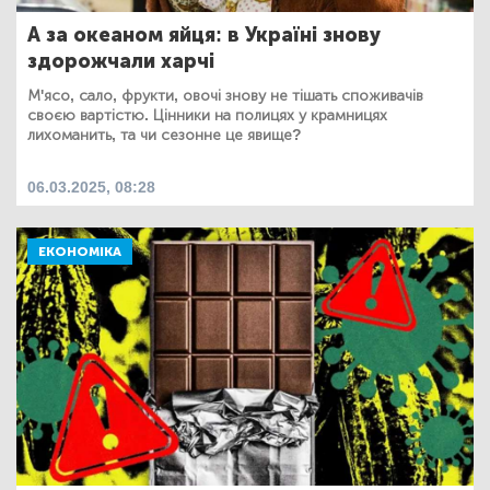
А за океаном яйця: в Україні знову
здорожчали харчі
М'ясо, сало, фрукти, овочі знову не тішать споживачів
своєю вартістю. Цінники на полицях у крамницях
лихоманить, та чи сезонне це явище?
06.03.2025, 08:28
ЕКОНОМІКА