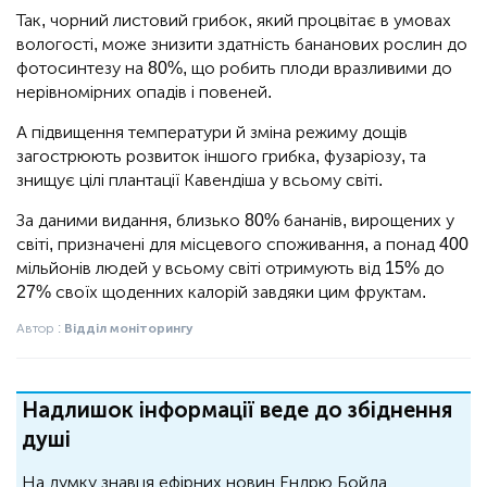
Так, чорний листовий грибок, який процвітає в умовах
вологості, може знизити здатність бананових рослин до
фотосинтезу на 80%, що робить плоди вразливими до
нерівномірних опадів і повеней.
А підвищення температури й зміна режиму дощів
загострюють розвиток іншого грибка, фузаріозу, та
знищує цілі плантації
Кавендіша
у всьому світі.
За даними видання, близько 80% бананів, вирощених у
світі, призначені для місцевого споживання, а понад 400
мільйонів людей у всьому світі отримують від 15% до
27% своїх щоденних калорій завдяки цим фруктам.
Автор :
Відділ моніторингу
Надлишок інформації веде до збіднення
душі
На думку знавця ефірних новин Ендрю Бойда