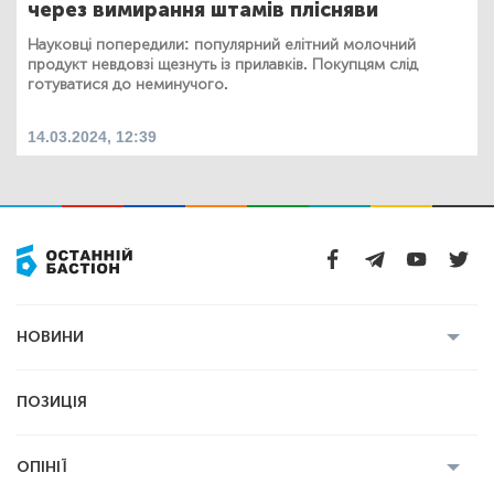
через вимирання штамів плісняви
Науковці попередили: популярний елітний молочний
продукт невдовзі щезнуть із прилавків. Покупцям слід
готуватися до неминучого.
14.03.2024, 12:39
НОВИНИ
Усі новини
Кримінал
Полтава
ПОЗИЦІЯ
Політика
Війна
Світ
ОПІНІЇ
Економіка
Спорт