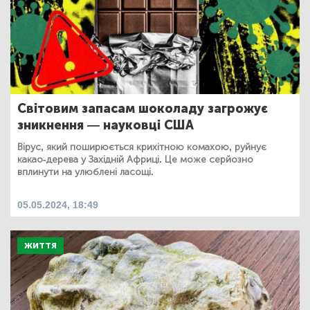
Світовим запасам шоколаду загрожує
зникнення — науковці США
Вірус, який поширюється крихітною комахою, руйнує
какао-дерева у Західній Африці. Це може серйозно
вплинути на улюблені ласощі.
05.05.2024, 18:49
ЖИТТЯ