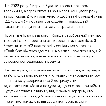
Ще 2022 року Америка була нетто-експортером
яловичини, а зараз ситуація змінилася. Минулого року
імпорт склав 2 млн голів живої худоби та 4,6 млрд фунтів
(2,1 млрд кг) м'яса мертвої худоби — рекордний
показник, що зупинив подальше зростання цін.
Проте пан Трамп, здається, більше стурбований тим, що
іноземні стада перетинають кордон, ніж інфляцією. 3
березня на своїй платформі в соціальних мережах
«Truth Social» президент США виклав нову позицію, а 2
квітня він запровадить нові високі тарифи на імпорт
сільськогосподарської продукції.
Це, ймовірно, стосуватиметься і яловичини, а фермери,
за його словами, повинні «готуватися» вирощувати їжу
для продажу американцям й «отримувати
задоволення». Можна подумати, що скотарі, принаймні,
будуть у захваті на відміну від, скажімо, аграріїв, хто
вирощує сою, які здебільшого експортують свій врожай
і тому постраждають від взаємних тарифів, вони