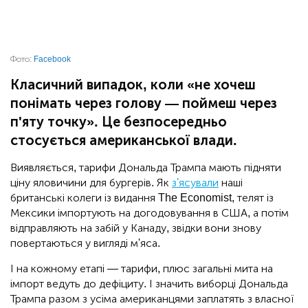
Фото:
Facebook
Класичний випадок, коли «не хочеш
понімать через голову — поймеш через
п'яту точку». Це безпосередньо
стосується американської влади.
Виявляється, тарифи Дональда Трампа мають підняти
ціну яловичини для бургерів. Як
з'ясували
наші
британські колеги із видання The Economist, телят із
Мексики імпортують на догодовування в США, а потім
відправляють на забій у Канаду, звідки вони знову
повертаються у вигляді м'яса.
І на кожному етапі — тарифи, плюс загальні мита на
імпорт ведуть до дефіциту. І значить виборці Дональда
Трампа разом з усіма американцями заплатять з власної