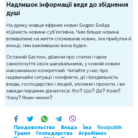
Надлишок інформації веде до збіднення
душі
На думку знавця ефірних новин Ендрю Бойда
«Цінність новини суб'єктивна. Чим більше новина
впливатиме на життя споживачів новин, їхні прибутки й
емоції, тим важливішою вона буде».
Останній Бастіон, дбаючи про статки і гарне
самопочуття своїх шанувальників, у кожній новині
максимально конкретний. Читайте у нас про
надзвичайні ситуації і конфлікти, дії і бездіяльність
влади, господарство і людей, злочини і проєкти, і ви
завжди першими дізнаєтеся: Хто? Що? Де? Коли?
Чому? Яким чином?
Продовольство
Влада
Їжа
Realpolitik
Трамп
Господарство
Агробізнес