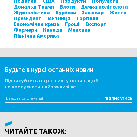
Податки
США
Продукти
Популісти
Дональд Трамп
Блоги
Думка політолога
Журналістика
Курйози
Зашквар
Життя
Президент
Митниця
Торгівля
Економічна криза
Гроші
Експорт
Фермери
Канада
Мексика
Північна Америка
Будьте в курсі останніх новин
Підписуйтесь на розсилку новин, щоб
не пропускати найважливіше
ПІДПИСАТИСЬ
ЧИТАЙТЕ ТАКОЖ: