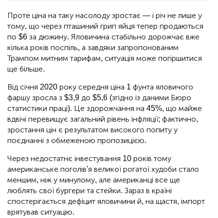
Проте ціна на таку насолоду зростає — і річ не лише у
тому, що через пташиний грип яйця тепер продаються
по $6 за дюжину. Яловичина стабільно дорожчає вже
кілька років поспіль, а завдяки запропонованим
Трампом митним тарифам, ситуація може погіршитися
ще більше.
Від січня 2020 року середня ціна 1 фунта яловичого
фаршу зросла з $3,9 до $5,6 (згідно із даними Бюро
статистики праці). Це здорожчання на 45%, що майже
вдвічі перевищує загальний рівень інфляції; фактично,
зростання цін є результатом високого попиту у
поєднанні з обмеженою пропозицією.
Через недостатнє інвестування 10 років тому
американське поголів'я великої рогатої худоби стало
меншим, ніж у минулому, але американці все ще
люблять свої бургери та стейки. Зараз в країні
спостерігається дефіцит яловичини й, на щастя, імпорт
врятував ситуацію.