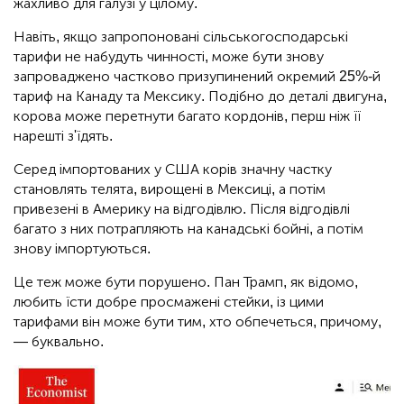
жахливо для галузі у цілому.
Навіть, якщо запропоновані сільськогосподарські
тарифи не набудуть чинності, може бути знову
запроваджено частково призупинений окремий 25%-й
тариф на Канаду та Мексику. Подібно до деталі двигуна,
корова може перетнути багато кордонів, перш ніж її
нарешті з'їдять.
Серед імпортованих у США корів значну частку
становлять телята, вирощені в Мексиці, а потім
привезені в Америку на відгодівлю. Після відгодівлі
багато з них потрапляють на канадські бойні, а потім
знову імпортуються.
Це теж може бути порушено. Пан Трамп, як відомо,
любить їсти добре просмажені стейки, із цими
тарифами він може бути тим, хто обпечеться, причому,
— буквально.