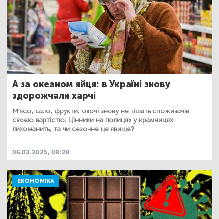
А за океаном яйця: в Україні знову
здорожчали харчі
М'ясо, сало, фрукти, овочі знову не тішать споживачів
своєю вартістю. Цінники на полицях у крамницях
лихоманить, та чи сезонне це явище?
06.03.2025, 08:28
ЕКОНОМІКА