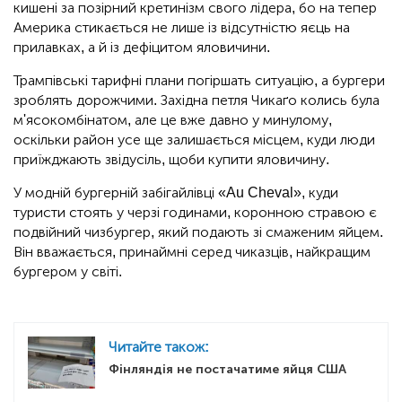
кишені за позірний кретинізм свого лідера, бо на тепер
Америка стикається не лише із відсутністю яєць на
прилавках, а й із дефіцитом яловичини.
Трампівські тарифні плани погіршать ситуацію, а бургери
зроблять дорожчими. Західна петля Чикаґо колись була
м'ясокомбінатом, але це вже давно у минулому,
оскільки район усе ще залишається місцем, куди люди
приїжджають звідусіль, щоби купити яловичину.
У модній бургерній забігайлівці «Au Cheval», куди
туристи стоять у черзі годинами, коронною стравою є
подвійний чизбургер, який подають зі смаженим яйцем.
Він вважається, принаймні серед чиказців, найкращим
бургером у світі.
Читайте також:
Фінляндія не постачатиме яйця США