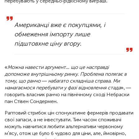
перебувають у середньо-рідкісному виграші.
Американці вже є покупцями, і
обмеження імпорту лише
підштовхне ціну вгору.
«
Можна навести аргумент... що це насправді
допоможе внутрішньому ринку. Проблема полягає в
тому, що ранчо — набагато складніша справа. Ми
намагаємося перебувати у фазі відновлення стада
», —
говорить власник ранчо на північному сході Небраски
пан Стівен Сондермен.
Раптовий стрибок цін спонукатиме фермерів продавати
свої запаси, а не інвестувати. Тим часом споживачі
можуть навчитися любити альтернативи червоному
м'ясу, отож це було б чудово для ціни, але, ймовірно,